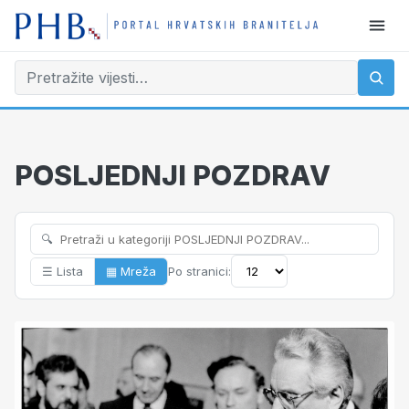
POSLJEDNJI POZDRAV
🔍
☰ Lista
▦ Mreža
Po stranici: