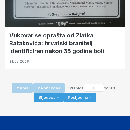
Vukovar se oprašta od Zlatka
Batakovića: hrvatski branitelj
identificiran nakon 35 godina boli
21.05.2026
« Prva
« Prethodna
Stranica
od 101
Sljedeća »
Posljednja »