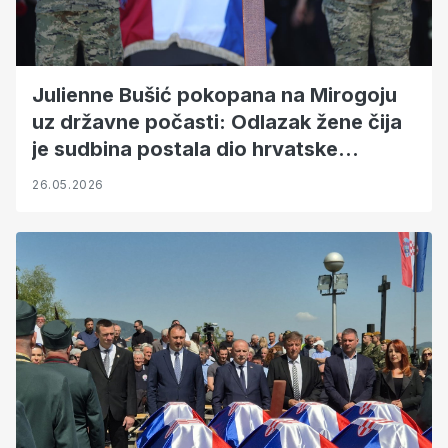
Julienne Bušić pokopana na Mirogoju
uz državne počasti: Odlazak žene čija
je sudbina postala dio hrvatske
povijesti
26.05.2026