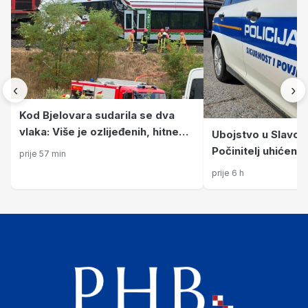
‹
›
Kod Bjelovara sudarila se dva
vlaka: Više je ozlijeđenih, hitne
Ubojstvo u Slavo
službe na terenu
Počinitelj uhićen n
prije 57 min
prije 6 h