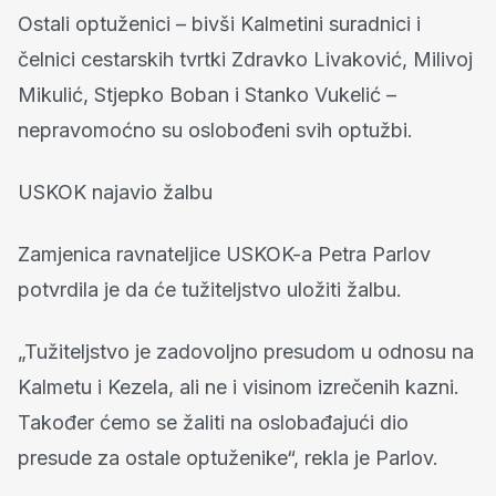
Ostali optuženici – bivši Kalmetini suradnici i
čelnici cestarskih tvrtki Zdravko Livaković, Milivoj
Mikulić, Stjepko Boban i Stanko Vukelić –
nepravomoćno su oslobođeni svih optužbi.
USKOK najavio žalbu
Zamjenica ravnateljice USKOK-a Petra Parlov
potvrdila je da će tužiteljstvo uložiti žalbu.
„Tužiteljstvo je zadovoljno presudom u odnosu na
Kalmetu i Kezela, ali ne i visinom izrečenih kazni.
Također ćemo se žaliti na oslobađajući dio
presude za ostale optuženike“, rekla je Parlov.