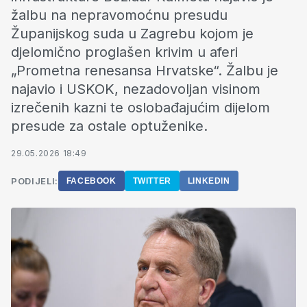
žalbu na nepravomoćnu presudu
Županijskog suda u Zagrebu kojom je
djelomično proglašen krivim u aferi
„Prometna renesansa Hrvatske“. Žalbu je
najavio i USKOK, nezadovoljan visinom
izrečenih kazni te oslobađajućim dijelom
presude za ostale optuženike.
29.05.2026 18:49
PODIJELI:
FACEBOOK
TWITTER
LINKEDIN