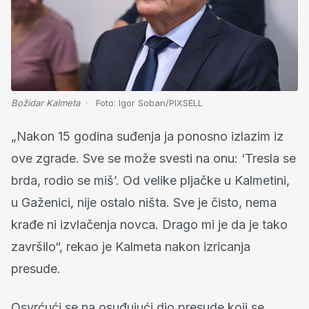
Božidar Kalmeta
Foto:
Igor Soban/PIXSELL
„Nakon 15 godina suđenja ja ponosno izlazim iz
ove zgrade. Sve se može svesti na onu: ‘Tresla se
brda, rodio se miš’. Od velike pljačke u Kalmetini,
u Gaženici, nije ostalo ništa. Sve je čisto, nema
krađe ni izvlačenja novca. Drago mi je da je tako
završilo“, rekao je Kalmeta nakon izricanja
presude.
Osvrćući se na osuđujući dio presude koji se