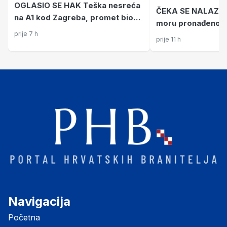
OGLASIO SE HAK Teška nesreća
ČEKA SE NALAZ O
na A1 kod Zagreba, promet bio
moru pronađeno ti
obustavljen, ogromna kolona
prije 7 h
o kome se radi
prije 11 h
ispred Lučkog, sletio i helikopter
Navigacija
Početna