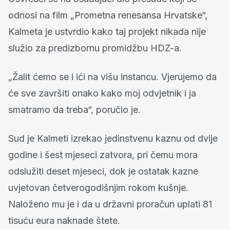
odnosi na film „Prometna renesansa Hrvatske“,
Kalmeta je ustvrdio kako taj projekt nikada nije
služio za predizbornu promidžbu HDZ-a.
„Žalit ćemo se i ići na višu instancu. Vjerujemo da
će sve završiti onako kako moj odvjetnik i ja
smatramo da treba“, poručio je.
Sud je Kalmeti izrekao jedinstvenu kaznu od dvije
godine i šest mjeseci zatvora, pri čemu mora
odslužiti deset mjeseci, dok je ostatak kazne
uvjetovan četverogodišnjim rokom kušnje.
Naloženo mu je i da u državni proračun uplati 81
tisuću eura naknade štete.