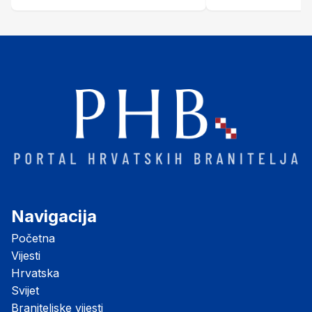
je prethodilo nesr
Navigacija
Početna
Vijesti
Hrvatska
Svijet
Braniteljske vijesti