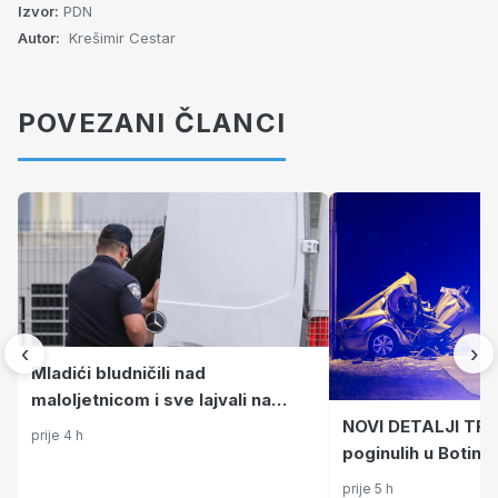
Izvor:
PDN
Autor:
Krešimir Cestar
POVEZANI ČLANCI
‹
›
Mladići bludničili nad
maloljetnicom i sve lajvali na
NOVI DETALJI TRA
netu: "Stari te gleda u lajvu"
prije 4 h
poginulih u Botincu
poznato policiji, i
prije 5 h