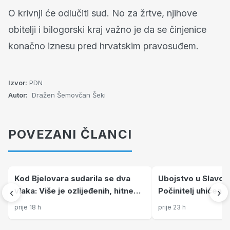
O krivnji će odlučiti sud. No za žrtve, njihove
obitelji i bilogorski kraj važno je da se činjenice
konačno iznesu pred hrvatskim pravosuđem.
Izvor:
PDN
Autor:
Dražen Šemovčan Šeki
POVEZANI ČLANCI
Kod Bjelovara sudarila se dva
Ubojstvo u Slavo
vlaka: Više je ozlijeđenih, hitne
Počinitelj uhićen n
‹
›
službe na terenu
prije 18 h
prije 23 h