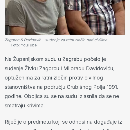
Zagorac & Davidović - suđenje za ratni zločin nad civilima
Foto:
YouTube
Na Županijskom sudu u Zagrebu počelo je
suđenje Živku Zagorcu i Miloradu Davidoviću,
optuženima za ratni zločin protiv civilnog
stanovništva na području Grubišnog Polja 1991.
godine. Obojica su se na sudu izjasnila da se ne
smatraju krivima.
Riječ je o predmetu koji se odnosi na događaje iz