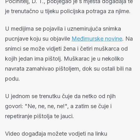
Počinitelj, D. T., pobjegao je s mjesta događaja te
je trenutačno u tijeku policijska potraga za njime.
U medijima se pojavila i uznemirujuća snimka
pucnjave koju su objavile
Međimurske novine
. Na
snimci se može vidjeti žena i četiri muškarca od
kojih jedan ima pištolj. Muškarac je u nekoliko
navrata zamahivao pištoljem, dok su ostali bili na
podu.
U jednom se trenutku čuje da netko od njih
govori: "Ne, ne, ne, ne!", a zatim se čuje i
repetiranje pištolja te jauci.
Video događaja možete vodjeti na linku