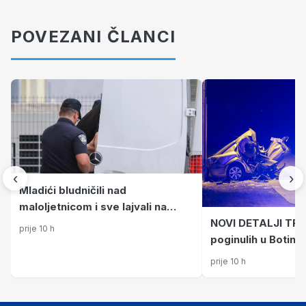
POVEZANI ČLANCI
‹
›
Mladići bludničili nad
maloljetnicom i sve lajvali na
NOVI DETALJI TRA
netu: "Stari te gleda u lajvu"
prije 10 h
poginulih u Botincu
poznato policiji, i
prije 10 h
je prethodilo nesr