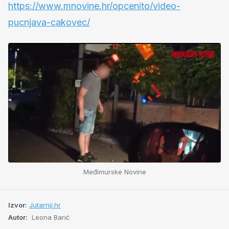
https://www.mnovine.hr/opcenito/video-
pucnjava-cakovec/
Međimurske Novine
Izvor:
Jutarnji.hr
Autor:
Leona Barić