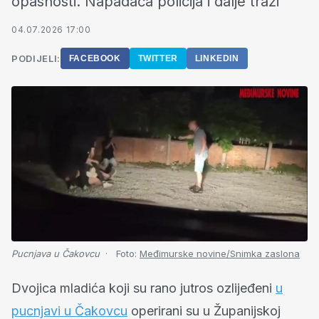
opasnosti. Napadača policija i dalje traži
04.07.2026 17:00
PODIJELI:
FACEBOOK
TWITTER
LINKEDIN
Pucnjava u Čakovcu
Foto:
Međimurske novine/Snimka zaslona
Dvojica mladića koji su rano jutros ozlijeđeni
u
pucnjavi u Čakovcu
operirani su u Županijskoj