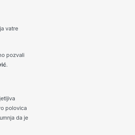
ja vatre
mo pozvali
vić
.
etljiva
vo polovica
sumnja da je