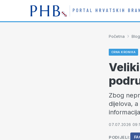
›
Početna
Blog
CRNA KRONIKA
Velik
podru
Zbog nepri
dijelova, 
informacij
07.07.2026 09:
PODIJELI:
FA