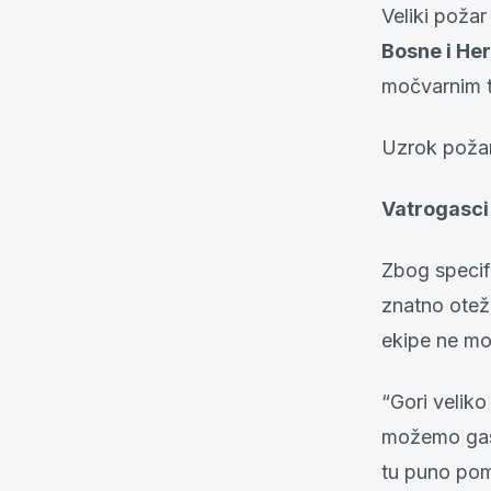
Veliki poža
Bosne i He
močvarnim t
Uzrok požar
Vatrogasci
Zbog specif
znatno otež
ekipe ne mog
“Gori velik
možemo gasi
tu puno pom