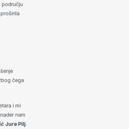
m području
proširila
ašenje
 zbog čega
tara i mi
kanader nam
 Jure Pilj
.