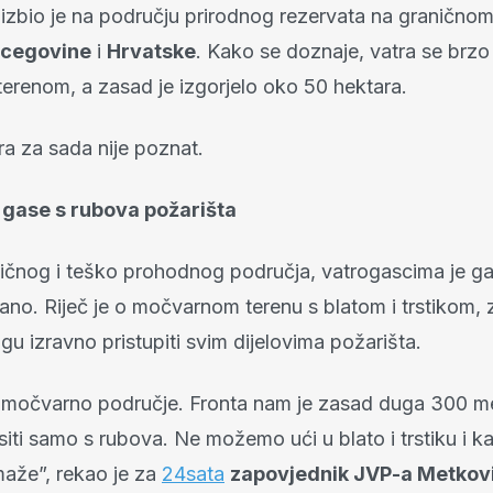
r izbio je na području prirodnog rezervata na granično
rcegovine
i
Hrvatske
. Kako se doznaje, vatra se brzo 
erenom, a zasad je izgorjelo oko 50 hektara.
a za sada nije poznat.
 gase s rubova požarišta
ičnog i teško prohodnog područja, vatrogascima je g
ano. Riječ je o močvarnom terenu s blatom i trstikom,
u izravno pristupiti svim dijelovima požarišta.
o močvarno područje. Fronta nam je zasad duga 300 me
ti samo s rubova. Ne možemo ući u blato i trstiku i 
aže”, rekao je za
24sata
zapovjednik JVP-a Metković