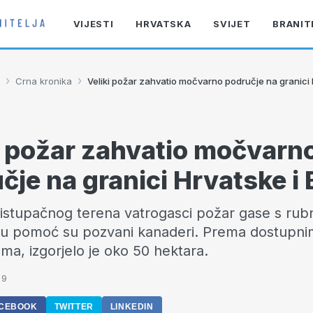
VIJESTI
HRVATSKA
SVIJET
BRANIT
›
›
Crna kronika
Veliki požar zahvatio močvarno područje na granici 
i požar zahvatio močvarn
čje na granici Hrvatske i 
stupačnog terena vatrogasci požar gase s rub
a u pomoć su pozvani kanaderi. Prema dostupn
ama, izgorjelo je oko 50 hektara.
19
CEBOOK
TWITTER
LINKEDIN