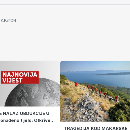
 K.F./PDN
E NALAZ OBDUKCIJE U
onađeno tijelo: Otkriveno
se radi
TRAGEDIJA KOD MAKARSKE