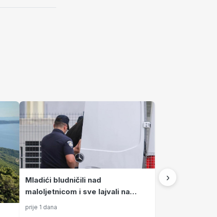
›
Mladići bludničili nad
maloljetnicom i sve lajvali na
netu: "Stari te gleda u lajvu"
prije 1 dana