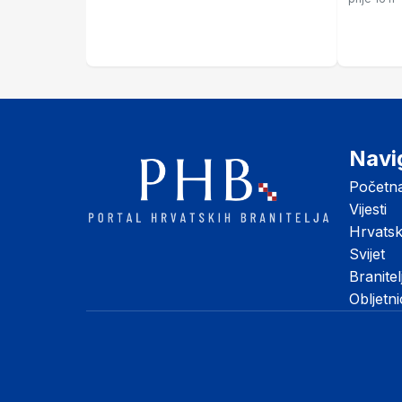
ispred Lučkog, sletio i helikopter
Navi
Početn
Vijesti
Hrvats
Svijet
Branitel
Obljetn