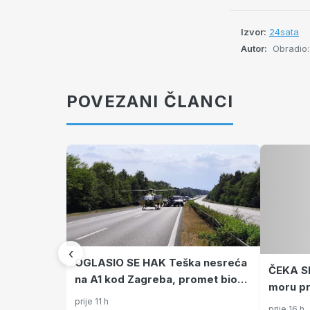
Izvor:
24sata
Autor:
Obradio:
POVEZANI ČLANCI
‹
OGLASIO SE HAK Teška nesreća
ČEKA S
na A1 kod Zagreba, promet bio
moru pr
obustavljen, ogromna kolona
prije 11 h
o kome 
prije 16 h