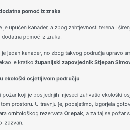
dodatna pomoć iz zraka
 je upućen kanader, a zbog zahtjevnosti terena i širen
e dodatna pomoć iz zraka.
 je jedan kanader, no zbog takvog područja upravo s
rekao je kratko
županijski zapovjednik Stjepan Simo
u ekološki osjetljivom području
i požar koji je posljednjih mjeseci zahvatio ekološki osj
tom prostoru. U travnju je, podsjetimo, izgorjela goto
ara ornitološkog rezervata
Orepak
, a za taj se požar 
o izazvan.