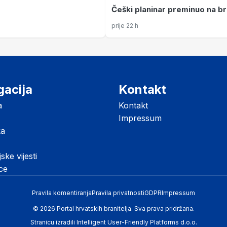
Češki planinar preminuo na b
Sutvid, HGSS spasio njegovo
prije 22 h
sunarodnjaka
gacija
Kontakt
a
Kontakt
Impressum
ka
jske vijesti
ice
Pravila komentiranja
Pravila privatnosti
GDPR
Impressum
© 2026 Portal hrvatskih branitelja. Sva prava pridržana.
Stranicu izradili
Intelligent User-Friendly Platforms d.o.o.