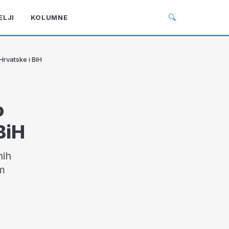
🔍
ELJI
KOLUMNE
Hrvatske i BiH
o
BiH
nih
im