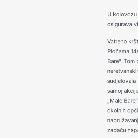
U kolovozu i
osigurava vi
Vatreno kršt
Pločama 14/
Bare“. Tom 
neretvanski
sudjelovala 
samoj akcij
„Male Bare“
okolnih opć
naoružavanj
zadaću napa