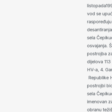
listopada199
vod se upuću
raspoređuju
desantiranj
sela Čepiku
osvajanja. 
postrojba z
dijelova 113
HV-a, 4. Gar
Republike H
postrojbi bi
sela Čepikuć
imenovan za
obranu teži