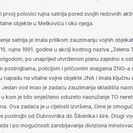
 prvoj polovici rujna satnija pored svojih redovnih akti
talne objekte u Metkoviću i oko njega.
enje satnija je imala prilikom zauzimanju vojnih objeka
15. rujna 1991. godine u akciji kodnog naziva „Zelena
prigodom, po unaprijed utvrđenom planu zajedno s ost
m postrojbama, policijom i pričuvnim snagama ZNG-a sa
u napadu na vitalne vojne objekte JNA i imala ključnu 
i. Jedan vod imao je zadaću zauzimanja skladišta naor
 u kom je bilo smješteno oduzeto naoružanje TO neret
ina. Ova zadaća je u cijelosti izvršena, čime je omogu
e postrojbi od Dubrovnika do Šibenika i šire. Drugi vo
da i po mogućnosti zarobljavanja diviziona minolov