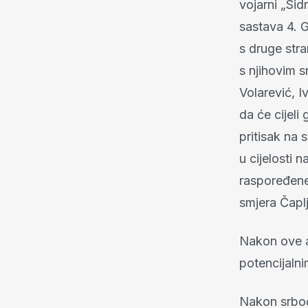
vojarni „Si
sastava 4. 
s druge str
s njihovim s
Volarević, I
da će cijeli
pritisak na
u cijelosti 
raspoređene
smjera Čaplj
Nakon ove a
potencijalni
Nakon srboč