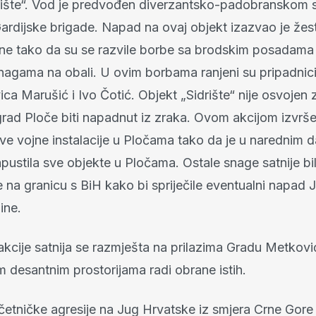
drište“. Vod je predvođen diverzantsko-padobranskom 
Gardijske brigade. Napad na ovaj objekt izazvao je že
ane tako da su se razvile borbe sa brodskim posadama a
nagama na obali. U ovim borbama ranjeni su pripadnici sa
vica Marušić i Ivo Čotić. Objekt „Sidrište“ nije osvojen z
 grad Ploče biti napadnut iz zraka. Ovom akcijom izvrš
 sve vojne instalacije u Pločama tako da je u narednim
napustila sve objekte u Pločama. Ostale snage satnije bi
 na granicu s BiH kako bi spriječile eventualni napad 
ine.
kcije satnija se razmješta na prilazima Gradu Metković
m desantnim prostorijama radi obrane istih.
etničke agresije na Jug Hrvatske iz smjera Crne Gore i