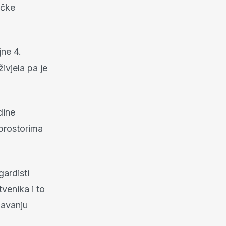
ičke
jne 4.
ivjela pa je
dine
 prostorima
gardisti
venika i to
javanju