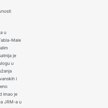
vnosti
ta u
 Tabla-Male
alim
tnija je
ulogu u
užanja
vanskih i
ćeno
d imao je
aca JRM-a u