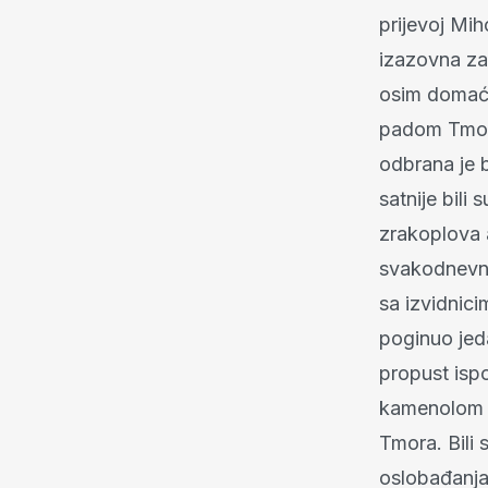
prijevoj Mih
izazovna za
osim domaći
padom Tmora
odbrana je b
satnije bili
zrakoplova a
svakodnevno
sa izvidnici
poginuo jeda
propust isp
kamenolom M
Tmora. Bili
oslobađanja 