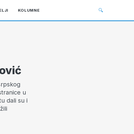
🔍
ELJI
KOLUMNE
ović
osrpskog
stranice u
u dali su i
ili