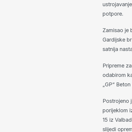
ustrojavanje
potpore.
Zamisao je b
Gardijske b
satnija nast
Pripreme za
odabirom ka
„GP“ Beton u
Postrojeno je
porijeklom i
15 iz Valbad
slijedi opre