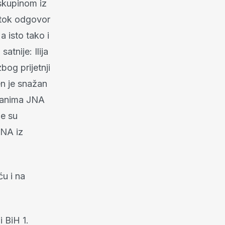
skupinom iz
stok odgovor
 isto tako i
tnije: Ilija
bog prijetnji
en je snažan
 danima JNA
le su
JNA iz
u i na
 BiH 1.