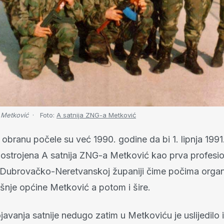
 Metković
Foto:
A satnija ZNG-a Metković
obranu počele su već 1990. godine da bi 1. lipnja 1991
 postrojena A satnija ZNG-a Metković kao prva profesi
 Dubrovačko-Neretvanskoj županiji čime počima organ
šnje općine Metković a potom i šire.
avanja satnije nedugo zatim u Metkoviću je uslijedilo i