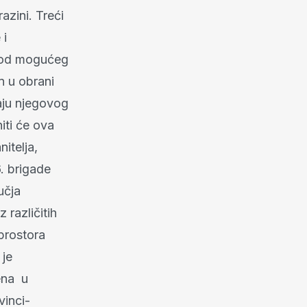
razini. Treći
 i
g od mogućeg
n u obrani
aju njegovog
iti će ova
itelja,
. brigade
učja
različitih
 prostora
 je
ena u
vinci-