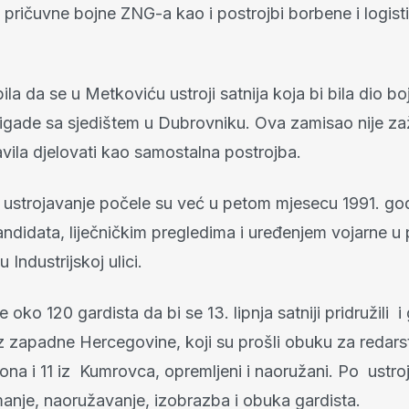
 pričuvne bojne ZNG-a kao i postrojbi borbene i logist
ila da se u Metkoviću ustroji satnija koja bi bila dio bo
rigade sa sjedištem u Dubrovniku. Ova zamisao nije zaž
avila djelovati kao samostalna postrojba.
 ustrojavanje počele su već u petom mjesecu 1991. go
ndidata, liječničkim pregledima i uređenjem vojarne u
 Industrijskoj ulici.
 oko 120 gardista da bi se 13. lipnja satniji pridružili i 
z zapadne Hercegovine, koji su prošli obuku za redarst
ona i 11 iz Kumrovca, opremljeni i naoružani. Po ustro
manje, naoružavanje, izobrazba i obuka gardista.