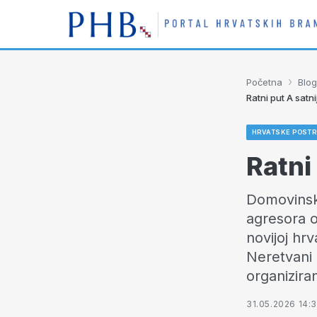
›
Početna
Blog
Ratni put A sat
HRVATSKE POSTR
Ratni
Domovinski
agresora o
novijoj hrv
Neretvani k
organiziran
31.05.2026 14: