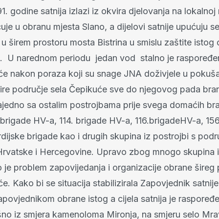
1. godine satnija izlazi iz okvira djelovanja na lokalnoj 
je u obranu mjesta Slano, a dijelovi satnije upućuju se
 u širem prostoru mosta Bistrina u smislu zaštite isto
a. U narednom periodu jedan vod stalno je raspoređe
će nakon poraza koji su snage JNA doživjele u pokuš
Šire područje sela Čepikuće sve do njegovog pada bran
ajedno sa ostalim postrojbama prije svega domaćih bran
 brigade HV-a, 114. brigade HV-a, 116.brigadeHV-a, 156
dijske brigade kao i drugih skupina iz postrojbi s podr
rvatske i Hercegovine. Upravo zbog mnogo skupina iz 
o je problem zapovijedanja i organizacije obrane šireg
e. Kako bi se situacija stabilizirala Zapovjednik satnije
povjednikom obrane istog a cijela satnija je raspoređ
šno iz smjera kamenoloma Mironja, na smjeru selo Mra