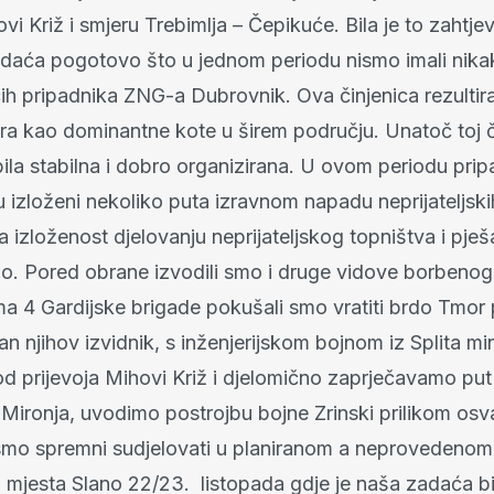
ovi Križ i smjeru Trebimlja – Čepikuće. Bila je to zahtjev
daća pogotovo što u jednom periodu nismo imali nika
h pripadnika ZNG-a Dubrovnik. Ova činjenica rezultira
 kao dominantne kote u širem području. Unatoč toj či
ila stabilna i dobro organizirana. U ovom periodu prip
 su izloženi nekoliko puta izravnom napadu neprijateljski
 izloženost djelovanju neprijateljskog topništva i pješa
. Pored obrane izvodili smo i druge vidove borbenog 
ma 4 Gardijske brigade pokušali smo vratiti brdo Tmor 
n njihov izvidnik, s inženjerijskom bojnom iz Splita m
od prijevoja Mihovi Križ i djelomično zaprječavamo put
ironja, uvodimo postrojbu bojne Zrinski prilikom osv
 smo spremni sudjelovati u planiranom a neprovedeno
mjesta Slano 22/23. listopada gdje je naša zadaća bila