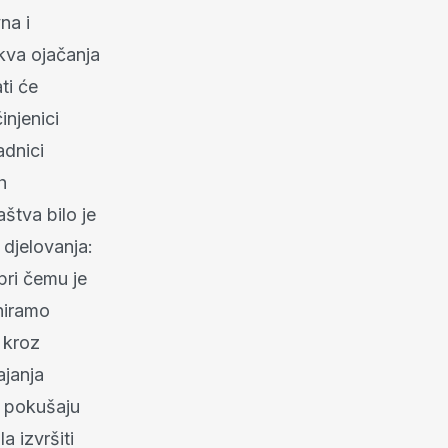
na i
kva ojačanja
ti će
njenici
adnici
h
štva bilo je
djelovanja:
pri čemu je
iniramo
 kroz
ajanja
m pokušaju
 izvršiti