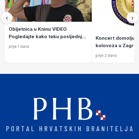
‹
›
Obljetnica u Kninu VIDEO
Pogledajte kako teku posljednje
Koncert domoljubn
pripreme za proslavu Oluje, ima i
kolovoza u Zagre
prije 1 dana
jedna promjena
prije 2 dana