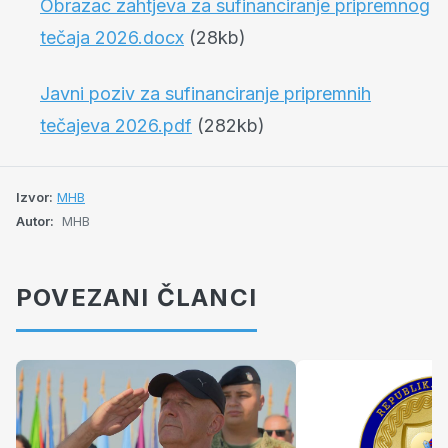
Obrazac zahtjeva za sufinanciranje pripremnog
tečaja 2026.docx
(28kb)
Javni poziv za sufinanciranje pripremnih
tečajeva 2026.pdf
(282kb)
Izvor:
MHB
Autor:
MHB
POVEZANI ČLANCI