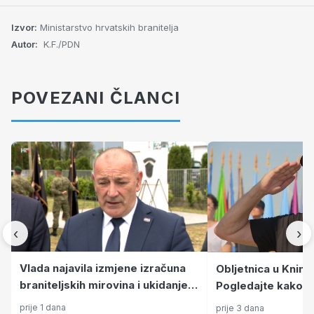
Izvor:
Ministarstvo hrvatskih branitelja
Autor:
K.F./PDN
POVEZANI ČLANCI
‹
›
Vlada najavila izmjene izračuna
Obljetnica u Knin
braniteljskih mirovina i ukidanje
Pogledajte kako t
preostalih umanjenja
pripreme za prosla
prije 1 dana
prije 3 dana