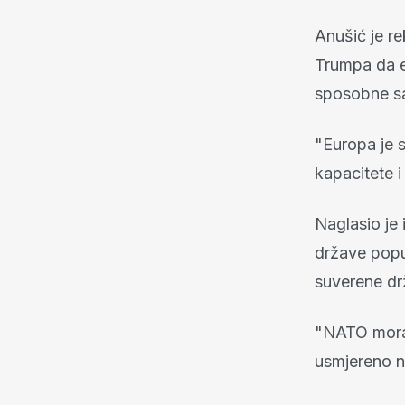
Anušić je r
Trumpa da e
sposobne same
"Europa je s
kapacitete i
Naglasio je 
države popu
suverene drža
"NATO mora 
usmjereno na