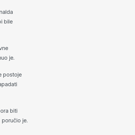
nalda
 bile
ivne
nuo je.
e postoje
apadati
ra biti
, poručio je.