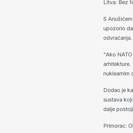
Litva: Bez 
S Anušićem s
upozorio da
odvraćanja.
"Ako NATO n
arhitekture.
nuklearnim 
Dodao je k
sustava koj
dalje postoj
Primorac: Ob