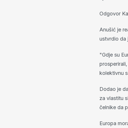
Odgovor Ka
Anušić je r
ustvrdio da 
"Gdje su Eur
prosperirali,
kolektivnu s
Dodao je da 
za vlastitu
čelnike da 
Europa mora