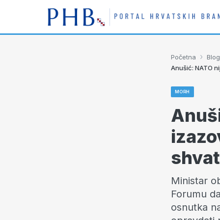
›
Početna
Blog
Anušić: NATO ni
MORH
Anuši
izazo
shvat
Ministar o
Forumu da 
osnutka nal