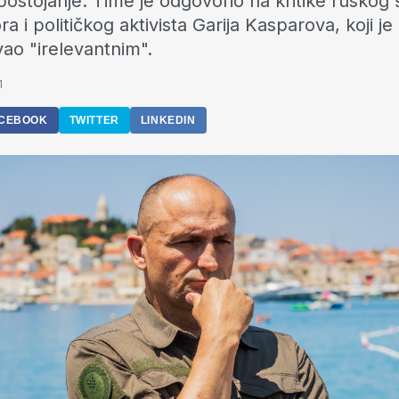
postojanje. Time je odgovorio na kritike rusko
a i političkog aktivista Garija Kasparova, koji je 
ao "irelevantnim".
1
CEBOOK
TWITTER
LINKEDIN