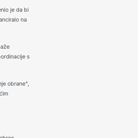
nio je da bi
anciralo na
laže
ordinacije s
nje obrane",
ećim
Embree