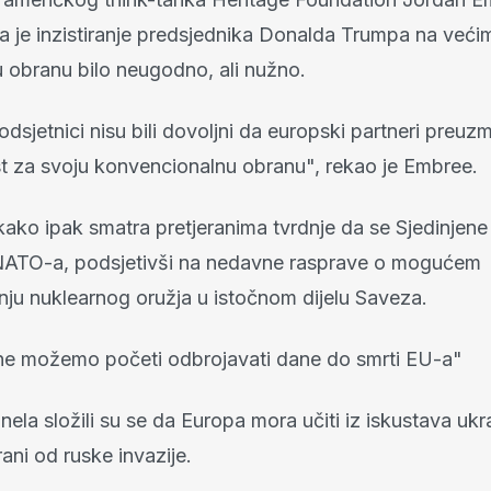
 da je inzistiranje predsjednika Donalda Trumpa na već
u obranu bilo neugodno, ali nužno.
odsjetnici nisu bili dovoljni da europski partneri preu
 za svoju konvencionalnu obranu", rekao je Embree.
 kako ipak smatra pretjeranima tvrdnje da se Sjedinjen
NATO-a, podsjetivši na nedavne rasprave o mogućem
nju nuklearnog oružja u istočnom dijelu Saveza.
ne možemo početi odbrojavati dane do smrti EU-a"
nela složili su se da Europa mora učiti iz iskustava ukr
ani od ruske invazije.