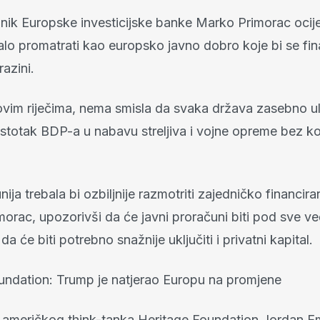
nik Europske investicijske banke Marko Primorac ocije
alo promatrati kao europsko javno dobro koje bi se fin
razini.
vim riječima, nema smisla da svaka država zasebno u
stotak BDP-a u nabavu streljiva i vojne opreme bez ko
ija trebala bi ozbiljnije razmotriti zajedničko financira
morac, upozorivši da će javni proračuni biti pod sve v
da će biti potrebno snažnije uključiti i privatni kapital.
undation: Trump je natjerao Europu na promjene
 američkog think-tanka Heritage Foundation Jordan 