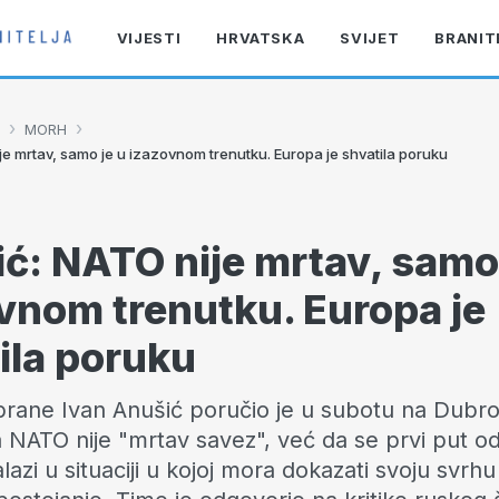
VIJESTI
HRVATSKA
SVIJET
BRANIT
›
›
MORH
je mrtav, samo je u izazovnom trenutku. Europa je shvatila poruku
ć: NATO nije mrtav, samo 
vnom trenutku. Europa je
ila poruku
brane Ivan Anušić poručio je u subotu na Dubro
NATO nije "mrtav savez", već da se prvi put o
azi u situaciji u kojoj mora dokazati svoju svrhu 