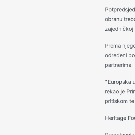
Potpredsjed
obranu treb
zajedničkoj 
Prema njego
određeni po
partnerima.
"Europska un
rekao je Pri
pritiskom te 
Heritage Fo
Predstavnik