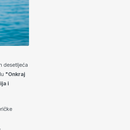
n desetljeća
elu
"Onkraj
ja i
eričke
.