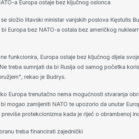
NATO-a Europa ostaje bez ključnog oslonca
e složio litavski ministar vanjskih poslova Kęstutis Bud
 bi Europa bez NATO-a ostala bez američkog nuklear
e funkcionira, Europa ostaje bez ključnog dijela svoj
 Ne treba sumnjati da bi Rusija od samog početka koristi
oružjem", rekao je Budrys.
ako Europa trenutačno nema mogućnosti stvaranja o
i bi mogao zamijeniti NATO te upozorio da unutar Europ
i previše protekcionizma kada je riječ o obrambenoj indu
ranu treba financirati zajednički