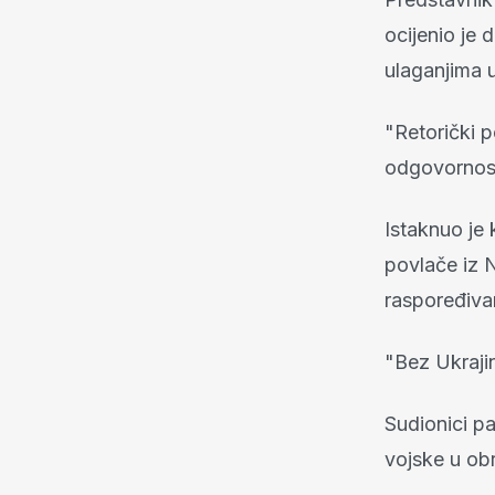
ocijenio je
ulaganjima 
"Retorički p
odgovornost
Istaknuo je
povlače iz 
raspoređiva
"Bez Ukraji
Sudionici pa
vojske u obr