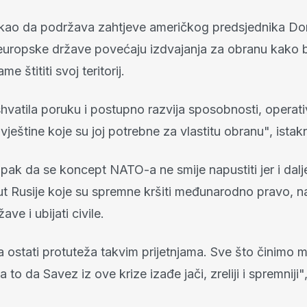
ekao da podržava zahtjeve američkog predsjednika Do
uropske države povećaju izdvajanja za obranu kako bi
 štititi svoj teritorij.
hvatila poruku i postupno razvija sposobnosti, operat
 vještine koje su joj potrebne za vlastitu obranu", istak
ipak da se koncept NATO-a ne smije napustiti jer i dalj
t Rusije koje su spremne kršiti međunarodno pravo, n
ve i ubijati civile.
ostati protuteža takvim prijetnjama. Sve što činimo mo
 to da Savez iz ove krize izađe jači, zreliji i spremniji"