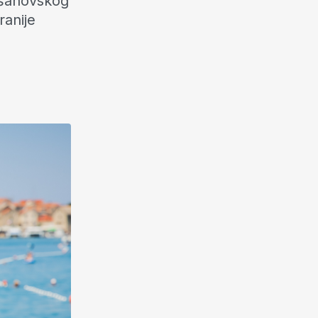
g šahovskog
ranije