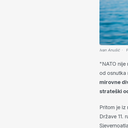
Ivan Anušić
F
"NATO nije 
od osnutka 
mirovne di
strateški o
Pritom je iz
Države 11. r
Sjevernoatl