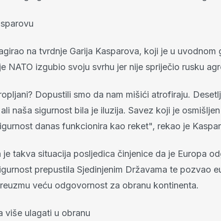
sparovu
eagirao na tvrdnje Garija Kasparova, koji je u uvodnom
je NATO izgubio svoju svrhu jer nije spriječio rusku agr
opljani? Dopustili smo da nam mišići atrofiraju. Deset
 ali naša sigurnost bila je iluzija. Savez koji je osmišlje
igurnost danas funkcionira kao reket", rekao je Kaspa
je takva situacija posljedica činjenice da je Europa o
 sigurnost prepustila Sjedinjenim Državama te pozvao 
preuzmu veću odgovornost za obranu kontinenta.
 više ulagati u obranu