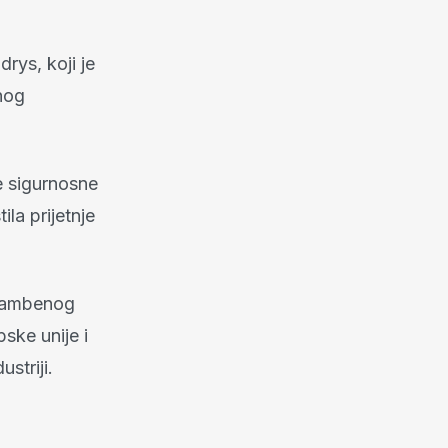
rys, koji je
nog
e sigurnosne
la prijetnje
brambenog
ske unije i
striji.