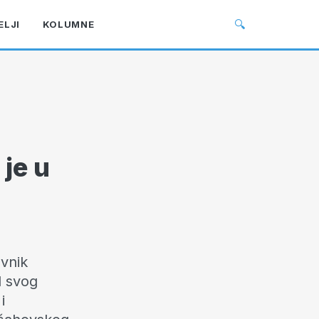
🔍
ELJI
KOLUMNE
je u
vnik
d svog
i