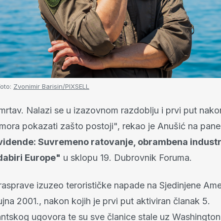
oto:
Zvonimir Barisin/PIXSELL
mrtav. Nalazi se u izazovnom razdoblju i prvi put nako
mora pokazati zašto postoji", rekao je Anušić na pan
vidende: Suvremeno ratovanje, obrambena industri
dabiri Europe"
u sklopu 19. Dubrovnik Foruma.
 rasprave izuzeo terorističke napade na Sjedinjene Am
ujna 2001., nakon kojih je prvi put aktiviran članak 5.
antskog ugovora te su sve članice stale uz Washington