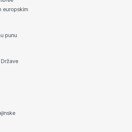
im europskim
zmu punu
e Države
ajinske