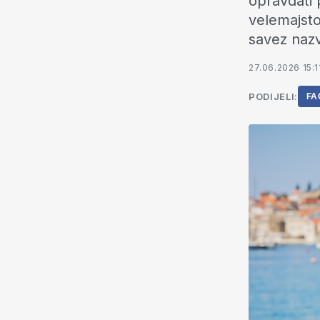
opravdati 
velemajstor
savez nazv
27.06.2026 15:1
PODIJELI:
FA