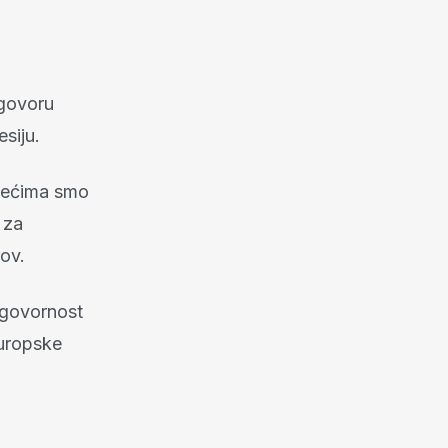
 govoru
esiju.
ljećima smo
n za
rov.
dgovornost
europske