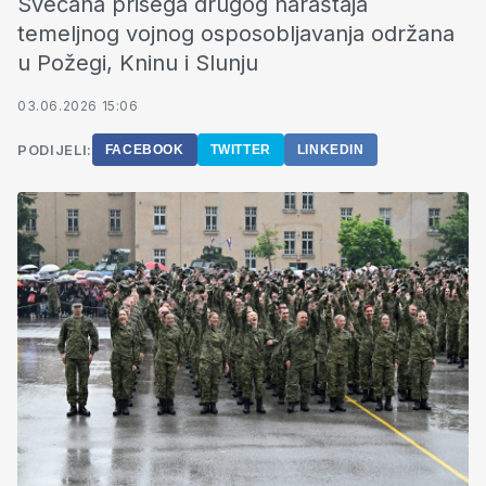
Svečana prisega drugog naraštaja
temeljnog vojnog osposobljavanja održana
u Požegi, Kninu i Slunju
03.06.2026 15:06
PODIJELI:
FACEBOOK
TWITTER
LINKEDIN