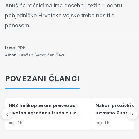
Anušića ročnicima ima posebnu težinu: odoru
pobjedničke Hrvatske vojske treba nositi s
ponosom.
Izvor:
PDN
Autor:
Dražen Šemovčan Šeki
POVEZANI ČLANCI
HRZ helikopterom prevezao
Nakon prozivki o 
životno ugroženu trudnicu iz
uzvratio Pupovcu
‹
›
Dubrovnika u KBC Split
ono što sam organ
prije 1 h
prije 1 h
nisam vidio ni čuo