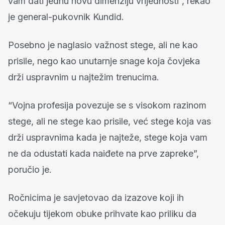
vam dati jednu novu dimenziju vrijednosti”, rekao
je general-pukovnik Kundid.
Posebno je naglasio važnost stege, ali ne kao
prisile, nego kao unutarnje snage koja čovjeka
drži uspravnim u najtežim trenucima.
“Vojna profesija povezuje se s visokom razinom
stege, ali ne stege kao prisile, već stege koja vas
drži uspravnima kada je najteže, stege koja vam
ne da odustati kada naiđete na prve zapreke”,
poručio je.
Ročnicima je savjetovao da izazove koji ih
očekuju tijekom obuke prihvate kao priliku da