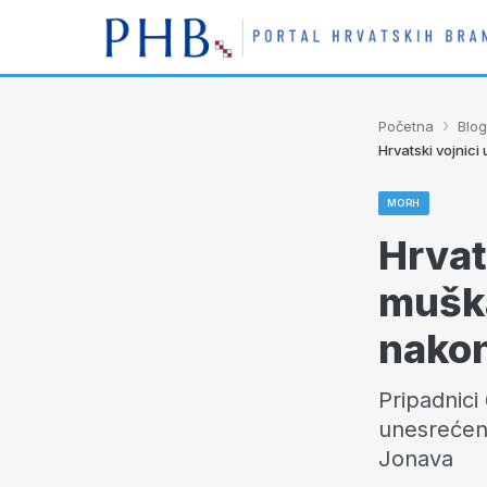
›
Početna
Blog
Hrvatski vojnici
MORH
Hrvats
muška
nakon
Pripadnici
unesrećen
Jonava