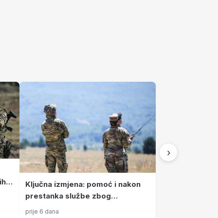
›
ih
Ključna izmjena: pomoć i nakon
u će
prestanka službe zbog
stradavanja na dužnosti
prije 6 dana