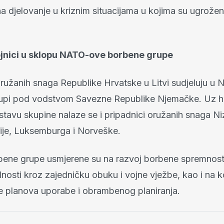
 djelovanje u kriznim situacijama u kojima su ugroženi
ojnici u sklopu NATO-ove borbene grupe
Oružanih snaga Republike Hrvatske u Litvi sudjeluju u
upi pod vodstvom Savezne Republike Njemačke. Uz h
astavu skupine nalaze se i pripadnici oružanih snaga 
ije, Luksemburga i Norveške.
ene grupe usmjerene su na razvoj borbene spremnosti 
lnosti kroz zajedničku obuku i vojne vježbe, kao i na k
e planova uporabe i obrambenog planiranja.