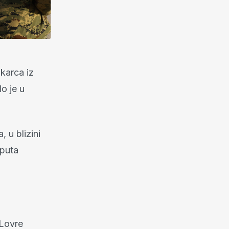
škarca iz
o je u
 u blizini
 puta
 Lovre