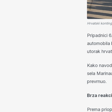
Hrvatski konting
Pripadnici 6
automobila k
utorak hrva
Kako navodi
sela Marinau
prevrnuo.
Brza reakci
Prema priop