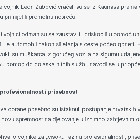
e vojnik Leon Zubović vraćali su se iz Kaunasa prema v
u primijetili prometnu nesreću.
i vojnici odmah su se zaustavili i priskočili u pomoć 
ji je automobil nakon slijetanja s ceste počeo gorjeti. 
zvukli su muškarca iz gorućeg vozila na sigurnu udalje
prvu pomoć do dolaska hitnih službi, navodi se u prio
profesionalnost i prisebnost
tva obrane posebno su istaknuli postupanje hrvatskih v
njihovu spremnost na djelovanje u iznimno zahtjevnim 
alio vojnike za „visoku razinu profesionalnosti, prise