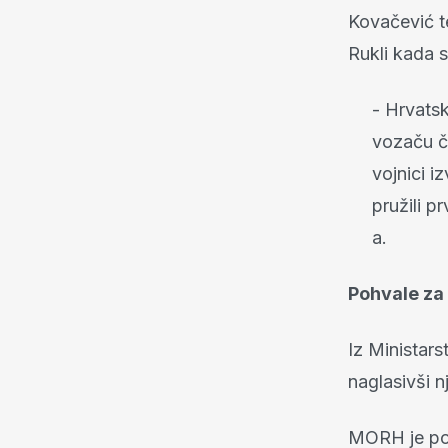
Kovačević t
Rukli kada s
- Hrvatsk
vozaču či
vojnici i
pružili 
a.
Pohvale za 
Iz Ministars
naglasivši 
MORH je pohv