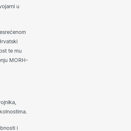
ojarni u
unesrećenom
Hrvatski
nost te mu
pćenju MORH-
ojnika,
okolnostima.
bnosti i