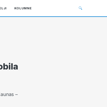
🔍
ELJI
KOLUMNE
obila
Kaunas –