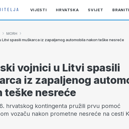
VIJESTI
HRVATSKA
SVIJET
BRANIT
›
›
MORH
 u Litvi spasili muškarca iz zapaljenog automobila nakon teške nesreće
ki vojnici u Litvi spasili
rca iz zapaljenog autom
 teške nesreće
 6. hrvatskog kontingenta pružili prvu pomoć
om vozaču nakon prometne nesreće na cesti 