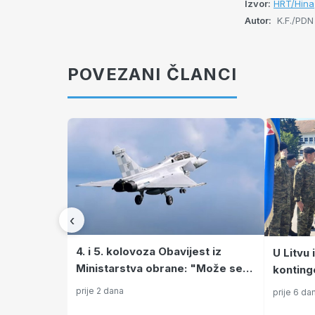
Izvor:
HRT/Hina
Autor:
K.F./PDN
POVEZANI ČLANCI
‹
4. i 5. kolovoza Obavijest iz
U Litvu 
Ministarstva obrane: "Može se
konting
očekivati pojačana buka"
odlazi 
prije 2 dana
prije 6 da
vojske