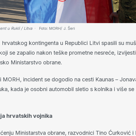
ent u Rukli / Litva
Foto:
MORH/ J. Šeri
. hrvatskog kontingenta u Republici Litvi spasili su mu
oji se zapalio nakon teške prometne nesreće, izvijestil
tsko Ministarstvo obrane.
 MORH, incident se dogodio na cesti Kaunas – Jonava,
ka, kada je osobni automobil sletio s kolnika i više se
ja hrvatskih vojnika
ćenju Ministarstva obrane, razvodnici Tino Ćurković i