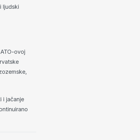
 ljudski
 NATO-ovoj
rvatske
Nizozemske,
i jačanje
ontinuirano