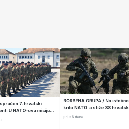
BORBENA GRUPA / Na istočno
ispraćen 7. hrvatski
krilo NATO-a stiže 88 hrvatsk
ent: U NATO-ovu misiju
vojnika, poznatu kakvu zadać
prije 6 dana
88 pripadnika Hrvatske
na
imati