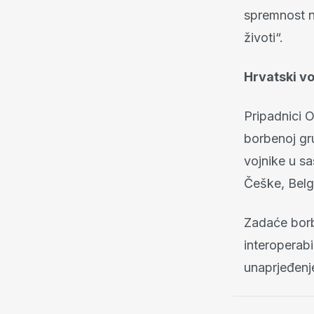
spremnost na
životi“.
Hrvatski v
Pripadnici 
borbenoj gr
vojnike u s
Češke, Belg
Zadaće borb
interoperabi
unaprjeđenj