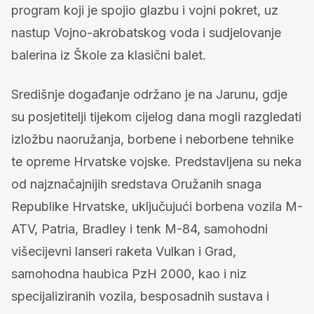
program koji je spojio glazbu i vojni pokret, uz
nastup Vojno-akrobatskog voda i sudjelovanje
balerina iz Škole za klasični balet.
Središnje događanje održano je na Jarunu, gdje
su posjetitelji tijekom cijelog dana mogli razgledati
izložbu naoružanja, borbene i neborbene tehnike
te opreme Hrvatske vojske. Predstavljena su neka
od najznačajnijih sredstava Oružanih snaga
Republike Hrvatske, uključujući borbena vozila M-
ATV, Patria, Bradley i tenk M-84, samohodni
višecijevni lanseri raketa Vulkan i Grad,
samohodna haubica PzH 2000, kao i niz
specijaliziranih vozila, besposadnih sustava i