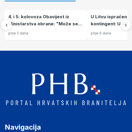
4. i 5. kolovoza Obavijest iz
U Litvu ispraćen 7.
Ministarstva obrane: "Može se
kontingent: U NAT
‹
›
očekivati pojačana buka"
odlazi 88 pripadn
prije 2 dana
prije 6 dana
vojske
Navigacija