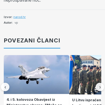
neprospavane noć.
Izvor:
narod.hr
Autor:
vp
POVEZANI ČLANCI
‹
›
4. i 5. kolovoza Obavijest iz
U Litvu ispraćen 7.