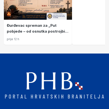
Đurđevac spreman za „Put
pobjede – od osnutka postrojbi
do Oluje“
prije 12 h