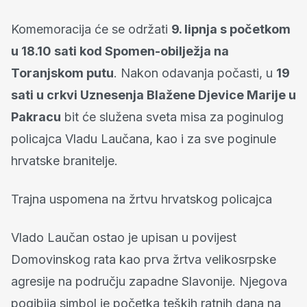
Komemoracija će se održati
9. lipnja s početkom
u 18.10 sati kod Spomen-obilježja na
Toranjskom putu
. Nakon odavanja počasti, u
19
sati u crkvi Uznesenja Blažene Djevice Marije u
Pakracu
bit će služena sveta misa za poginulog
policajca Vladu Laučana, kao i za sve poginule
hrvatske branitelje.
Trajna uspomena na žrtvu hrvatskog policajca
Vlado Laučan ostao je upisan u povijest
Domovinskog rata kao prva žrtva velikosrpske
agresije na području zapadne Slavonije. Njegova
pogibija simbol je početka teških ratnih dana na