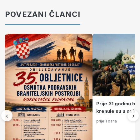
POVEZANI ČLANCI
Prije 31 godinu h
krenule su u oslob
‹
›
Like, Korduna i B
prije 1 dana