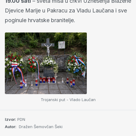
19.00 sati
– sveta misa u crkvi Uznesenja Blažene
Djevice Marije u Pakracu za Vladu Laučana i sve
poginule hrvatske branitelje.
Trojanski put - Vlado Laučan
Izvor:
PDN
Autor:
Dražen Šemovčan Šeki