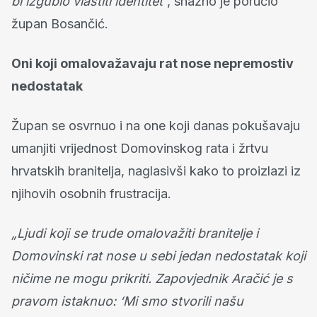
bi izgubio vlastiti identitet
“, snažno je poručio
župan Bosančić.
Oni koji omalovažavaju rat nose nepremostiv
nedostatak
Župan se osvrnuo i na one koji danas pokušavaju
umanjiti vrijednost Domovinskog rata i žrtvu
hrvatskih branitelja, naglasivši kako to proizlazi iz
njihovih osobnih frustracija.
„Ljudi koji se trude omalovažiti branitelje i
Domovinski rat nose u sebi jedan nedostatak koji
ničime ne mogu prikriti. Zapovjednik Aračić je s
pravom istaknuo: ‘Mi smo stvorili našu