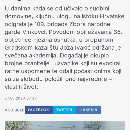
U danima kada se odlučivalo o sudbini
domovine, ključnu ulogu na istoku Hrvatske
odigrala je 109. brigada Zbora narodne
garde Vinkovci. Povodom obilježavanja 35.
obljetnice njezina osnutka, u prepunom
Gradskom kazalištu Joza Ivakić održana je
svečana akademija. Događaj je okupio
brojne branitelje i uzvanike koji su evocirali
ratne uspomene te odali počast onima koji
su za slobodu položili ono najvrednije –
vlastiti život.
27.05.2026 07:27
PODIJELI:
FACEBOOK
TWITTER
LINKEDIN