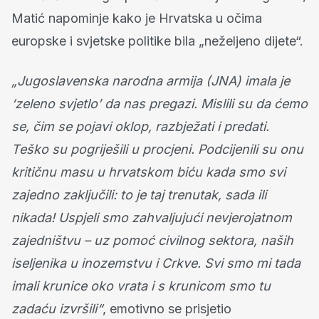
Matić napominje kako je Hrvatska u očima
europske i svjetske politike bila „neželjeno dijete“.
„Jugoslavenska narodna armija (JNA) imala je
‘zeleno svjetlo’ da nas pregazi. Mislili su da ćemo
se, čim se pojavi oklop, razbježati i predati.
Teško su pogriješili u procjeni. Podcijenili su onu
kritičnu masu u hrvatskom biću kada smo svi
zajedno zaključili: to je taj trenutak, sada ili
nikada! Uspjeli smo zahvaljujući nevjerojatnom
zajedništvu – uz pomoć civilnog sektora, naših
iseljenika u inozemstvu i Crkve. Svi smo mi tada
imali krunice oko vrata i s krunicom smo tu
zadaću izvršili“
, emotivno se prisjetio