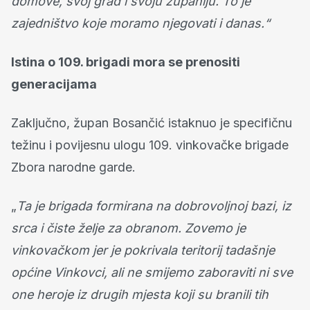
domove, svoj grad i svoju županiju. To je
zajedništvo koje moramo njegovati i danas.“
Istina o 109. brigadi mora se prenositi
generacijama
Zaključno, župan Bosančić istaknuo je specifičnu
težinu i povijesnu ulogu 109. vinkovačke brigade
Zbora narodne garde.
„
Ta je brigada formirana na dobrovoljnoj bazi, iz
srca i čiste želje za obranom. Zovemo je
vinkovačkom jer je pokrivala teritorij tadašnje
općine Vinkovci, ali ne smijemo zaboraviti ni sve
one heroje iz drugih mjesta koji su branili tih