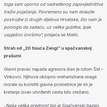
toga sam uporno od nadređenog zapovjedništva
tražio pojačanja. Povremeno su nam dolazile
postrojbe iz drugih dijelova Hrvatske, što nam je
pomoglo da zadaću, uz velike gubitke, ipak
uspješno izvršimo“,
prisjeća se Matić.
Strah od „20 tisuća Zengi“ u spačvanskoj
prašumi
Glavni pravac napada agresora išao je rutom Šid –
Vinkovci. Njihove oklopno-mehanizirane snage
morale su koristiti glavne prometnice jer im je
kretanje izvan utvrđenih cesta bilo otežano.
„Naša velika prednost bio je Spačvanski bazen,