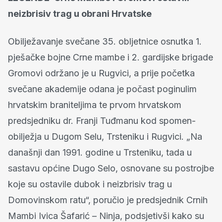
neizbrisiv trag u obrani Hrvatske
Obilježavanje svečane 35. obljetnice osnutka 1.
pješačke bojne Crne mambe i 2. gardijske brigade
Gromovi održano je u Rugvici, a prije početka
svečane akademije odana je počast poginulim
hrvatskim braniteljima te prvom hrvatskom
predsjedniku dr. Franji Tuđmanu kod spomen-
obilježja u Dugom Selu, Trsteniku i Rugvici. „Na
današnji dan 1991. godine u Trsteniku, tada u
sastavu općine Dugo Selo, osnovane su postrojbe
koje su ostavile dubok i neizbrisiv trag u
Domovinskom ratu“, poručio je predsjednik Crnih
Mambi Ivica Šafarić – Ninja, podsjetivši kako su