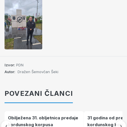
Izvor:
PDN
Autor:
Dražen Šemovčan Šeki
POVEZANI ČLANCI
Obilježena 31. obljetnica predaje
31 godina od preda
kordunskog korpusa
kordunskog korpu
‹
›