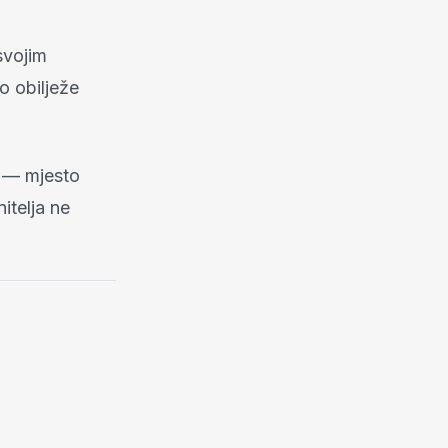
svojim
o obilježe
a — mjesto
itelja ne