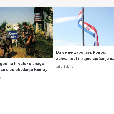
Da se ne zaboravi: Ponos,
zahvalnost i trajno sjećanje na
1 godinu hrvatske snage
kolovoza
prije 2 dana
 su u oslobađanje Knina,
orduna i Banovine
na