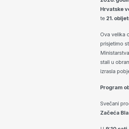
Hrvatske v
te
21. oblj
Ova velika o
prisjetimo s
Ministarstva
stali u obra
izrasla pob
Program ob
Svečani pro
Začeća Bla
U
9:10 sati