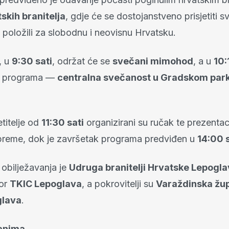
skih branitelja
, gdje će se dostojanstveno prisjetiti sv
 položili za slobodnu i neovisnu Hrvatsku.
, u
9:30 sati
, održat će se
svečani mimohod
, a u
10:
io programa —
centralna svečanost u Gradskom par
titelje od
11:30 sati
organizirani su ručak te prezentaci
opreme, dok je završetak programa predviđen u
14:00 s
 obilježavanja je
Udruga branitelji Hrvatske Lepogl
tor
TKIC Lepoglava
, a pokrovitelji su
Varaždinska žup
glava
.
anima