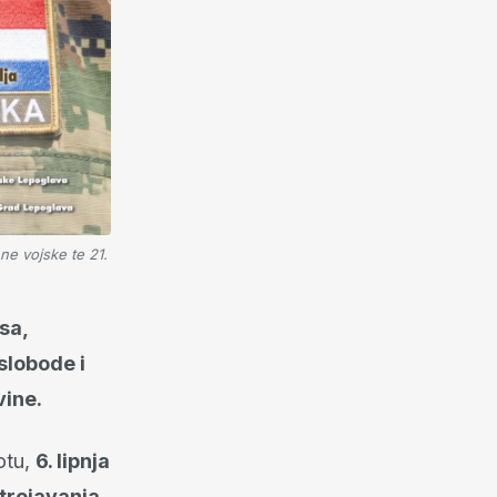
ne vojske te 21.
sa,
slobode i
vine.
otu,
6. lipnja
strojavanja