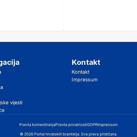
gacija
Kontakt
a
Kontakt
Impressum
ka
jske vijesti
ice
Pravila komentiranja
Pravila privatnosti
GDPR
Impressum
© 2026 Portal hrvatskih branitelja. Sva prava pridržana.