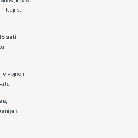
ih koji su
15 sati
ku
je vojne i
ati
.
ava
,
anija
i