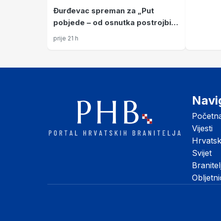
Đurđevac spreman za „Put
pobjede – od osnutka postrojbi
do Oluje“
prije 21 h
Navi
Početn
Vijesti
Hrvats
Svijet
Branitel
Obljetn