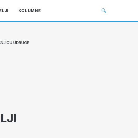
🔍
ELJI
KOLUMNE
IŠNJICU UDRUGE
LJI