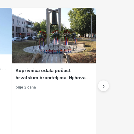
 5.
Koprivnica odala počast
hrvatskim braniteljima: Njihova
žrtva temelj je slobodne
›
prije 2 dana
Hrvatske