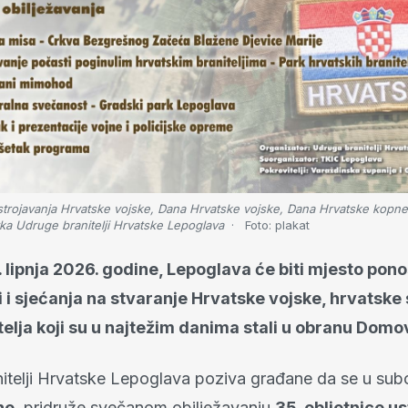
ustrojavanja Hrvatske vojske, Dana Hrvatske vojske, Dana Hrvatske kopne
tka Udruge branitelji Hrvatske Lepoglava
Foto:
plakat
. lipnja 2026. godine, Lepoglava će biti mjesto pono
 i sjećanja na stvaranje Hrvatske vojske, hrvatske 
telja koji su u najtežim danima stali u obranu Domo
itelji Hrvatske Lepoglava poziva građane da se u sub
ne
, pridruže svečanom obilježavanju
35. obljetnice u