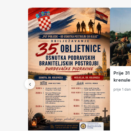
Prije 3
krenule
‹
Like, K
prije 1 da