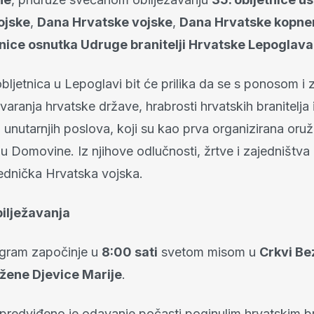
ojske
,
Dana Hrvatske vojske
,
Dana Hrvatske kopne
etnice osnutka Udruge branitelji Hrvatske Lepoglava
bljetnica u Lepoglavi bit će prilika da se s ponosom i
tvaranja hrvatske države, hrabrosti hrvatskih branitelja 
 unutarnjih poslova, koji su kao prva organizirana or
nu Domovine. Iz njihove odlučnosti, žrtve i zajedništva 
jednička Hrvatska vojska.
ilježavanja
gram započinje u
8:00 sati
svetom misom u
Crkvi B
žene Djevice Marije
.
predviđeno je odavanje počasti poginulim hrvatskim br