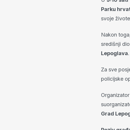
Parku hrvat
svoje živote
Nakon toga
središnji d
Lepoglava
.
Za sve posje
policijske 
Organizator
suorganiza
Grad Lepo
Poziv građ