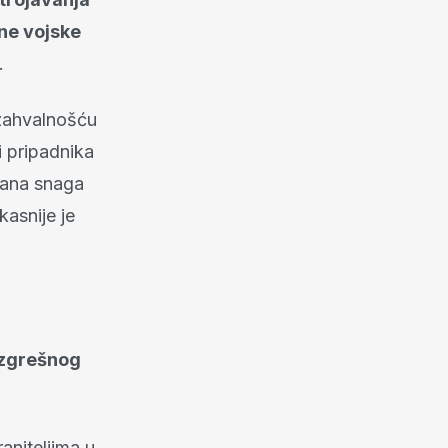
ne vojske
.
 zahvalnošću
i pripadnika
užana snaga
kasnije je
ezgrešnog
aniteljima u