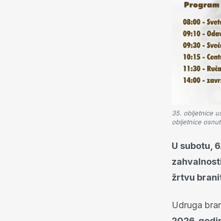
35. obljetnice 
obljetnice osnu
U subotu, 6
zahvalnosti
žrtvu brani
Udruga bran
2026. godi