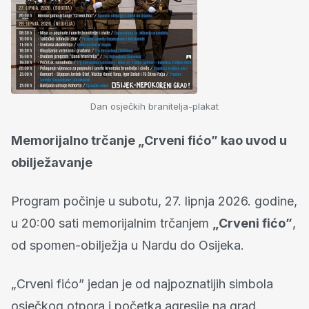
Dan osječkih branitelja-plakat
Memorijalno trčanje „Crveni fićo” kao uvod u
obilježavanje
Program počinje u subotu, 27. lipnja 2026. godine,
u 20:00 sati memorijalnim trčanjem
„Crveni fićo”
,
od spomen-obilježja u Nardu do Osijeka.
„Crveni fićo” jedan je od najpoznatijih simbola
osječkog otpora i početka agresije na grad.