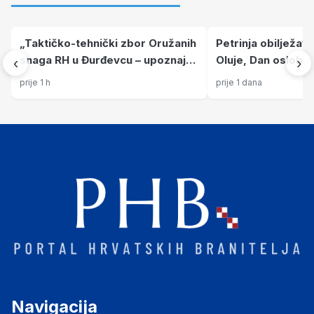
„Taktičko-tehnički zbor Oružanih
Petrinja obilježava
snaga RH u Đurđevcu – upoznajte
Oluje, Dan oslobođ
‹
›
Hrvatsku vojsku izbliza“
hrvatskih branitelj
prije 1 h
prije 1 dana
Navigacija