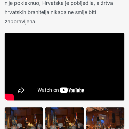
nije pokleknuo, Hrvatska je pobijedila, a žrtva
hrvatskih branitelja nikada ne smije biti
zaboravljena.