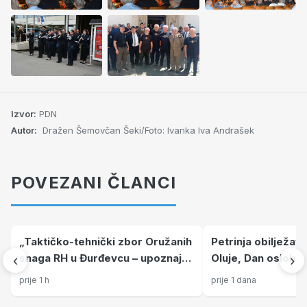
Izvor:
PDN
Autor:
Dražen Šemovčan Šeki/Foto: Ivanka Iva Andrašek
POVEZANI ČLANCI
„Taktičko-tehnički zbor Oružanih
Petrinja obilježava
snaga RH u Đurđevcu – upoznajte
Oluje, Dan oslobođ
‹
›
Hrvatsku vojsku izbliza“
hrvatskih branitelj
prije 1 h
prije 1 dana