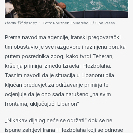
Hormuški tjesnac
Foto:
Rouzbeh Fouladi/MEI / Sipa Press
Prema navodima agencije, iranski pregovarački
tim obustavio je sve razgovore i razmjenu poruka
putem posrednika zbog, kako tvrdi Teheran,
kršenja primirja između Izraela i Hezbolaha.
Tasnim navodi da je situacija u Libanonu bila
ključan preduvjet za održavanje primirja te
ocjenjuje da je ono sada narušeno „na svim
frontama, uključujući Libanon“.
„Nikakav dijalog neće se održati“ dok se ne
ispune zahtjevi Irana i Hezbolaha koji se odnose