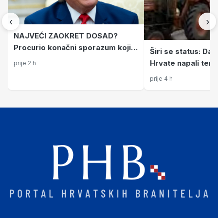
‹
›
NAJVEĆI ZAOKRET DOSAD?
Procurio konačni sporazum koji
Širi se status: Da 
bi okončao rat SAD-a i Irana?
Hrvate napali tenk
prije 2 h
Poražavajući je i alarmantan
95. bežali na trak
prije 4 h