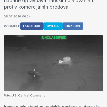
napade opravdava iranskim djelovanjem
protiv komercijalnih brodova
08.07.2026 06:24
PODIJELI:
FACEBOOK
TWITTER
LINKEDIN
Foto:
U.S. Central Command
Iransko ministarstvo vanjskih poslova u utorak je