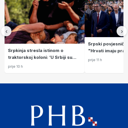
‹
›
Srpski povjesničar 
Srpkinja stresla istinom o
"Hrvati imaju pravo
traktorskoj koloni: ‘U Srbiji su
su ono što im pov
prije 11 h
gladne krajišnike ganjali kao
prije 10 h
divljač’