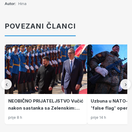
Autor:
Hina
POVEZANI ČLANCI
‹
›
NEOBIČNO PRIJATELJSTVO Vučić
Uzbuna u NATO-u:
nakon sastanka sa Zelenskim:
'false flag' operac
Srbija neće uskoro u EU. Uvijek
prije 8 h
prije 14 h
će nam naći neke Hrvate...