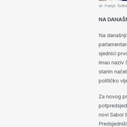
dr. Franjo Tuđma
NA DANAŠ
Na današnji
parlamentarn
sjednici prv
imao naziv S
starim načel
političko vi
Za novog pr
potpredsjed
novi Sabor b
Predsjedništ