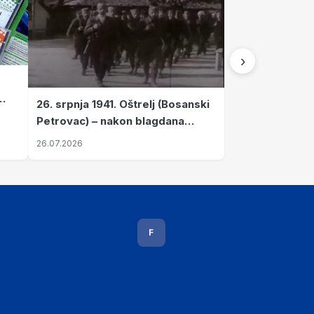
›
26. srpnja 1941. Oštrelj (Bosanski
Petrovac) – nakon blagdana
Svete Ane izvršen napad srpskih
26.07.2026
ustanika na vlak s ženama i
djecom
F