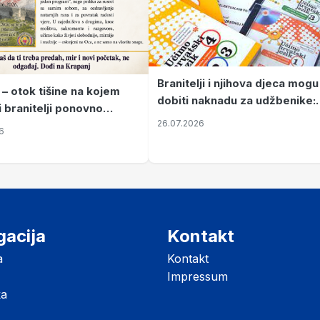
Branitelji i njihova djeca mogu
 – otok tišine na kojem
dobiti naknadu za udžbenike:
i branitelji ponovno
zahtjevi se podnose do 31.
26.07.2026
ze mir
6
listopada
gacija
Kontakt
a
Kontakt
Impressum
ka