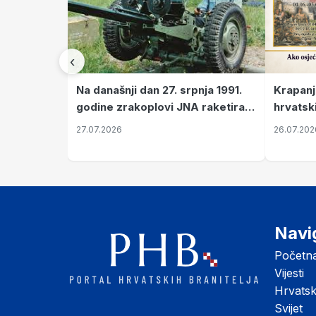
‹
Krapanj
Na današnji dan 27. srpnja 1991.
hrvatsk
godine zrakoplovi JNA raketirali
pronala
su vojarnu i obučni centar "Nikola
26.07.202
27.07.2026
Šubić Zrinski" popularno zvanu
"Opatovačka pustara"
Navi
Početn
Vijesti
Hrvats
Svijet