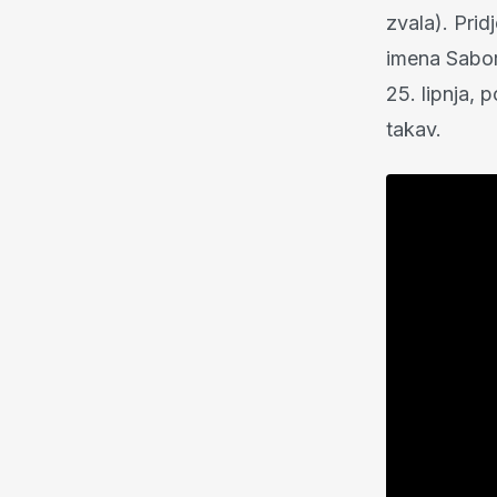
zvala). Prid
imena Sabor
25. lipnja, 
takav.