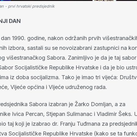
n - prvi hrvatski predsjednik
NJI DAN
 dan 1990. godine, nakon održanih prvih višestranački
ih izbora, sastali su se novoizabrani zastupnici na kon
og višestranačkog Sabora. Zanimljivo je da je taj sabor
abor Socijalističke Republike Hrvatske i da je bio ustr
ima iz doba socijalizma. Tako je imao tri vijeća: Društ
jeće, Vijeće općina i Vijeće udruženog rada.
edsjednika Sabora izabran je Žarko Domljan, a za
nike Ivica Percan, Stjepan Sulimanac i Vladimir Šeks. 
io taj koji je izabrao dr. Franju Tuđmana za predsjedni
va Socijalističke Republike Hrvatske (kako se ta funkc