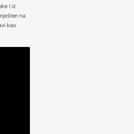
ke i iz
mješten na
avi kao