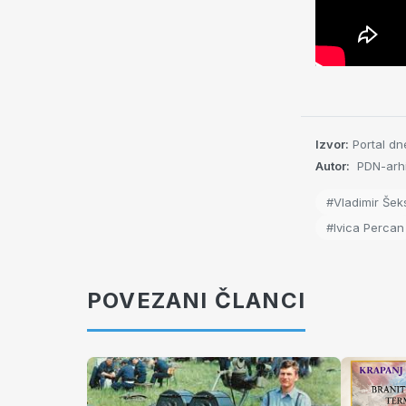
Izvor:
Portal dn
Autor:
PDN-arhi
#Vladimir Šek
#Ivica Percan
POVEZANI ČLANCI