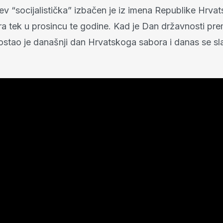
jev “socijalistička” izbačen je iz imena Republike Hrvats
a tek u prosincu te godine. Kad je Dan državnosti pre
postao je današnji dan Hrvatskoga sabora i danas se sl