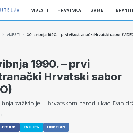
VIJESTI
HRVATSKA
SVIJET
BRANIT
›
›
VIJESTI
30. svibnja 1990. – prvi višestranački Hrvatski sabor (VIDE
vibnja 1990. – prvi
tranački Hrvatski sabor
EO)
ibnja zaživio je u hrvatskom narodu kao Dan dr
11
CEBOOK
TWITTER
LINKEDIN