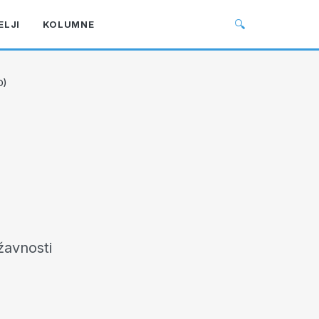
🔍
ELJI
KOLUMNE
O)
žavnosti