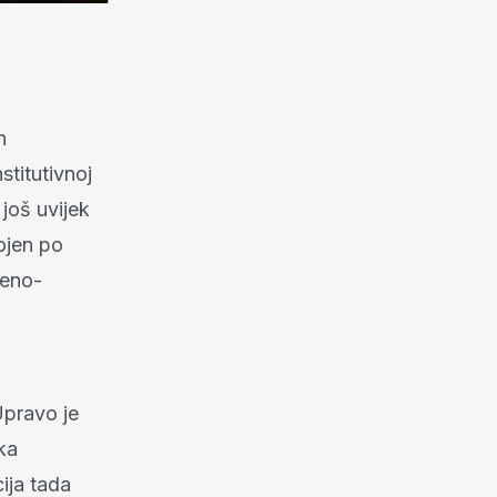
h
stitutivnoj
 još uvijek
ojen po
veno-
Upravo je
ka
ija tada