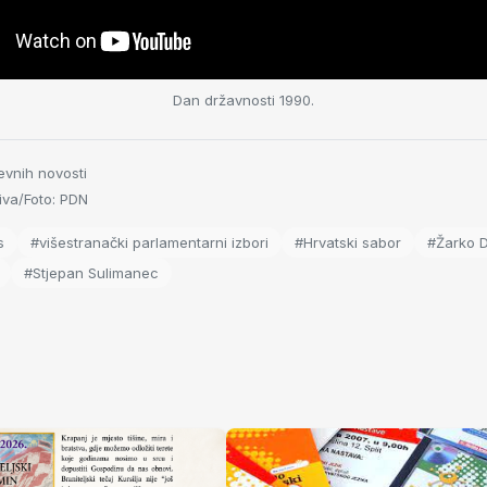
Dan državnosti 1990.
evnih novosti
va/Foto: PDN
s
#višestranački parlamentarni izbori
#Hrvatski sabor
#Žarko 
#Stjepan Sulimanec