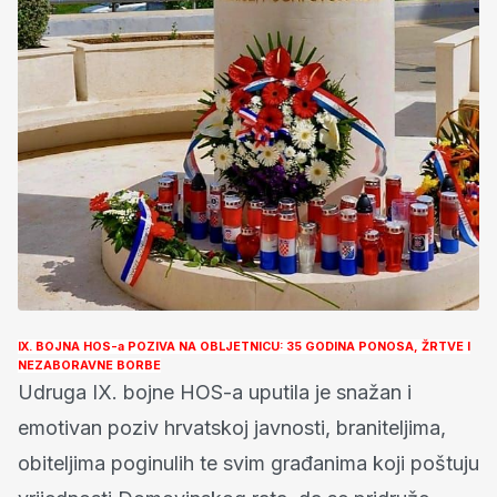
IX. BOJNA HOS-a POZIVA NA OBLJETNICU: 35 GODINA PONOSA, ŽRTVE I
NEZABORAVNE BORBE
Udruga IX. bojne HOS-a uputila je snažan i
emotivan poziv hrvatskoj javnosti, braniteljima,
obiteljima poginulih te svim građanima koji poštuju