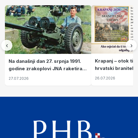
‹
›
Krapanj – otok tiš
Na današnji dan 27. srpnja 1991.
hrvatski branitelj
godine zrakoplovi JNA raketirali
pronalaze mir
su vojarnu i obučni centar "Nikola
26.07.2026
27.07.2026
Šubić Zrinski" popularno zvanu
"Opatovačka pustara"