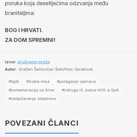
poruka koja desetljećima odzvanja među
braniteljima:
BOG I HRVATI.
ZA DOM SPREMNI!
Izvor:
društvene mreže
Autor:
Dražen Šemovčan Šeki/Foto: facebook
#Split
#Sveta misa
#polaganje vijenaca
#komemoracija za žrtve
#Udruga IX. bojna HOS-a Split
#obilježavanje obljetnice
POVEZANI ČLANCI