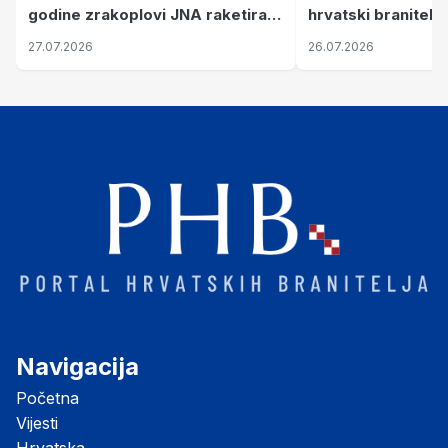
hrvatski branitelj
godine zrakoplovi JNA raketirali
pronalaze mir
su vojarnu i obučni centar "Nikola
26.07.2026
27.07.2026
Šubić Zrinski" popularno zvanu
"Opatovačka pustara"
Navigacija
Početna
Vijesti
Hrvatska