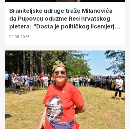
Braniteljske udruge traže Milanovića
da Pupovcu oduzme Red hrvatskog
pletera: “Dosta je političkog licemjerja i
ruganja hrvatskim žrtvama”
01.08.2026