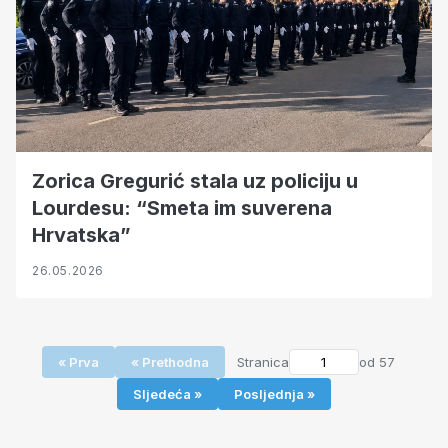
Zorica Gregurić stala uz policiju u
Lourdesu: “Smeta im suverena
Hrvatska”
26.05.2026
« Prva
« Prethodna
Stranica
od 57
Sljedeća »
Posljednja »