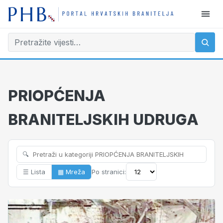
PRIOPĆENJA
BRANITELJSKIH UDRUGA
🔍
☰ Lista
▦ Mreža
Po stranici: