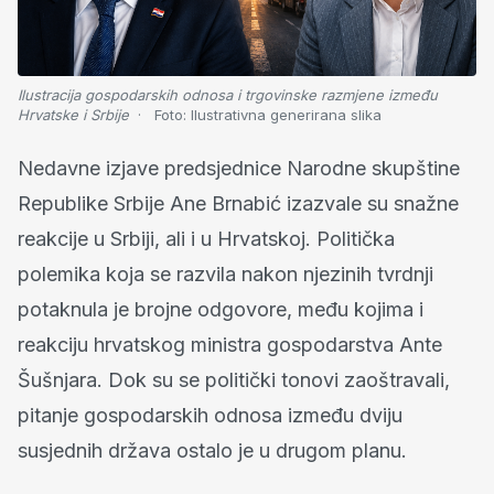
Ilustracija gospodarskih odnosa i trgovinske razmjene između
Hrvatske i Srbije
Foto:
Ilustrativna generirana slika
Nedavne izjave predsjednice Narodne skupštine
Republike Srbije Ane Brnabić izazvale su snažne
reakcije u Srbiji, ali i u Hrvatskoj. Politička
polemika koja se razvila nakon njezinih tvrdnji
potaknula je brojne odgovore, među kojima i
reakciju hrvatskog ministra gospodarstva Ante
Šušnjara. Dok su se politički tonovi zaoštravali,
pitanje gospodarskih odnosa između dviju
susjednih država ostalo je u drugom planu.