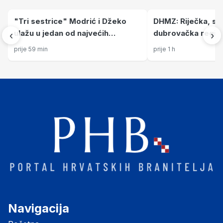
"Tri sestrice" Modrić i Džeko
DHMZ: Riječka, spl
ulažu u jedan od najvećih
dubrovačka regija 
‹
›
projekata u Hrvatskoj:
pod najvišim upo
prije 59 min
prije 1 h
Procijenjena vrijednost
luksuznog resorta gotovo
milijardu eura
Navigacija