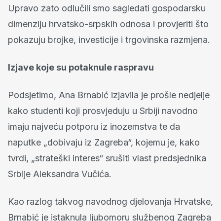
Upravo zato odlučili smo sagledati gospodarsku
dimenziju hrvatsko-srpskih odnosa i provjeriti što
pokazuju brojke, investicije i trgovinska razmjena.
Izjave koje su potaknule raspravu
Podsjetimo, Ana Brnabić izjavila je prošle nedjelje
kako studenti koji prosvjeduju u Srbiji navodno
imaju najveću potporu iz inozemstva te da
naputke „dobivaju iz Zagreba“, kojemu je, kako
tvrdi, „strateški interes“ srušiti vlast predsjednika
Srbije Aleksandra Vučića.
Kao razlog takvog navodnog djelovanja Hrvatske,
Brnabić je istaknula ljubomoru službenog Zagreba