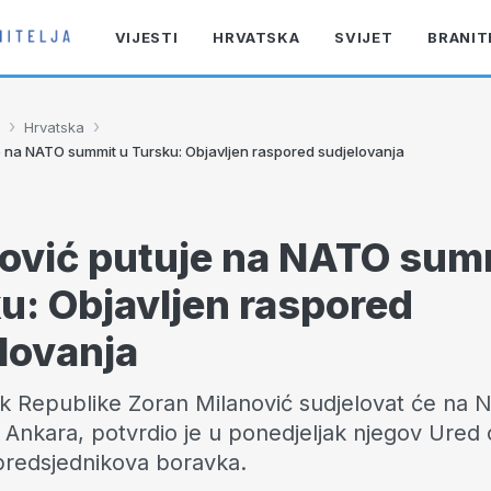
VIJESTI
HRVATSKA
SVIJET
BRANIT
›
›
Hrvatska
e na NATO summit u Tursku: Objavljen raspored sudjelovanja
ović putuje na NATO sum
u: Objavljen raspored
lovanja
k Republike Zoran Milanović sudjelovat će na 
Ankara, potvrdio je u ponedjeljak njegov Ured o
predsjednikova boravka.