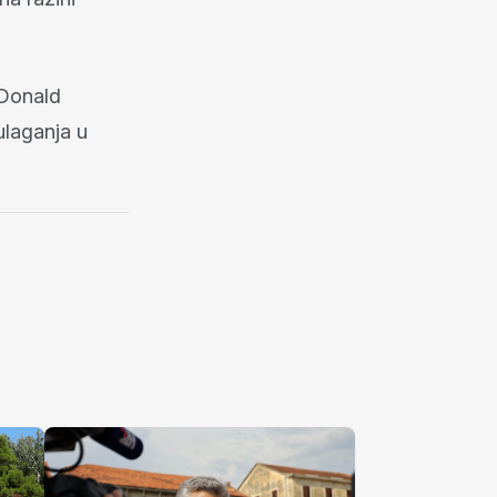
 Donald
laganja u