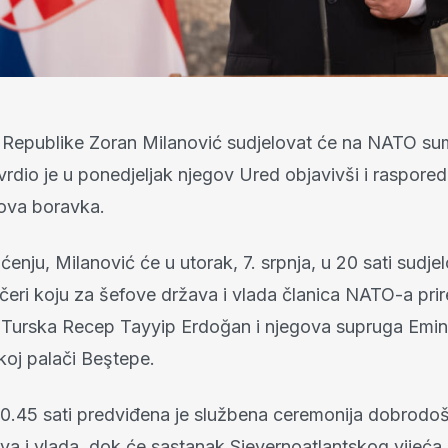
 Republike Zoran Milanović sudjelovat će na NATO su
rdio je u ponedjeljak njegov Ured objavivši i raspored
ova boravka.
enju, Milanović će u utorak, 7. srpnja, u 20 sati sudjel
čeri koju za šefove država i vlada članica NATO-a prir
 Turska Recep Tayyip Erdoğan i njegova supruga Emi
koj palači Beştepe.
 10.45 sati predviđena je službena ceremonija dobrodoš
va i vlada, dok će sastanak Sjevernoatlantskog vijeća 