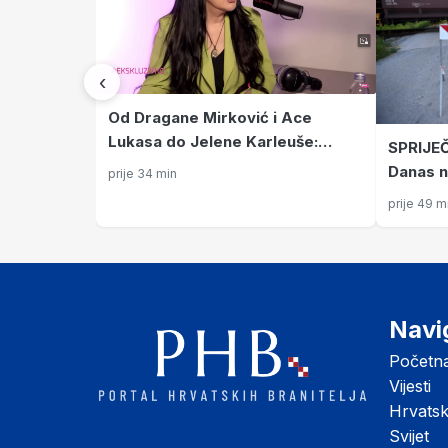
‹
Od Dragane Mirković i Ace
Lukasa do Jelene Karleuše:
SPRIJE
Ovako izgleda ovogodišnji
Danas n
prije 34 min
repertoar Haciende
Teretni
prije 49 m
isključ
nesreć
Navi
Početn
Vijesti
Hrvats
Svijet