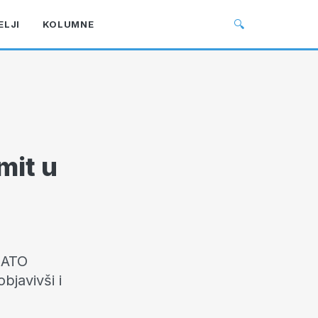
🔍
ELJI
KOLUMNE
mit u
NATO
bjavivši i