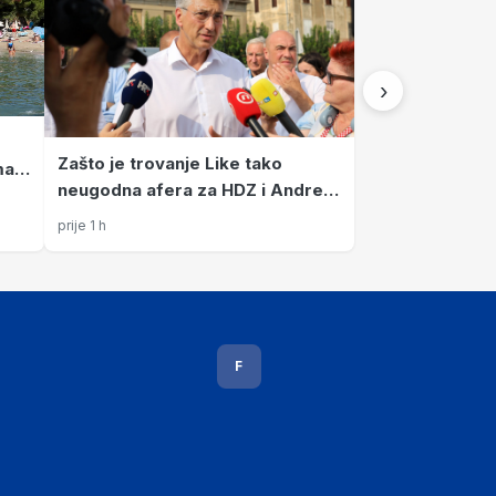
›
Zašto je trovanje Like tako
ma
neugodna afera za HDZ i Andreja
Plenkovića
prije 1 h
F