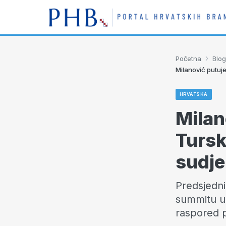
›
Početna
Blog
Milanović putuj
HRVATSKA
Milan
Tursk
sudje
Predsjedni
summitu u 
raspored 