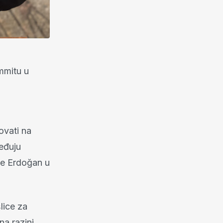
mmitu u
ovati na
eđuju
ne Erdoğan u
lice za
na razini