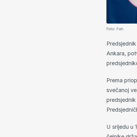
Foto:
Fah
Predsjednik
Ankara, potv
predsjednik
Prema priopć
svečanoj ve
predsjednik
Predsjednič
U srijedu u
čelnike drža