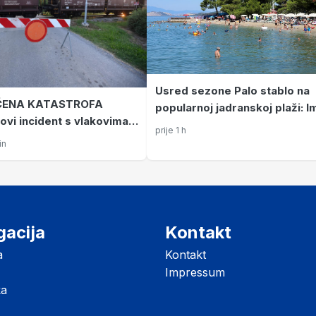
Usred sezone Palo stablo na
ČENA KATASTROFA
popularnoj jadranskoj plaži: I
ovi incident s vlakovima.
ozlijeđenih
prije 1 h
 vlak prošao kroz crveno,
in
en napon i izbjegnuta gora
a
gacija
Kontakt
a
Kontakt
Impressum
ka