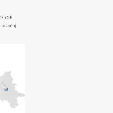
7 i 29
 osjećaj