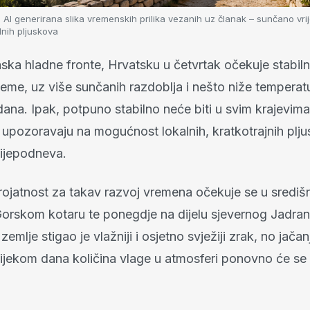
na AI generirana slika vremenskih prilika vezanih uz članak – sunčano vr
nih pljuskova
ka hladne fronte, Hrvatsku u četvrtak očekuje stabilni
jeme, uz više sunčanih razdoblja i nešto niže tempera
ana. Ipak, potpuno stabilno neće biti u svim krajevima,
 upozoravaju na mogućnost lokalnih, kratkotrajnih plj
lijepodneva.
rojatnost za takav razvoj vremena očekuje se u središn
Gorskom kotaru te ponegdje na dijelu sjevernog Jadra
zemlje stigao je vlažniji i osjetno svježiji zrak, no jača
 tijekom dana količina vlage u atmosferi ponovno će s