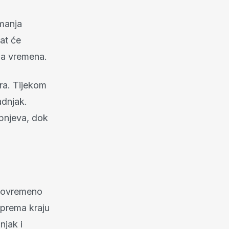
 manja
at će
na vremena.
ura. Tijekom
adnjak.
upnjeva, dok
 povremeno
e prema kraju
njak i