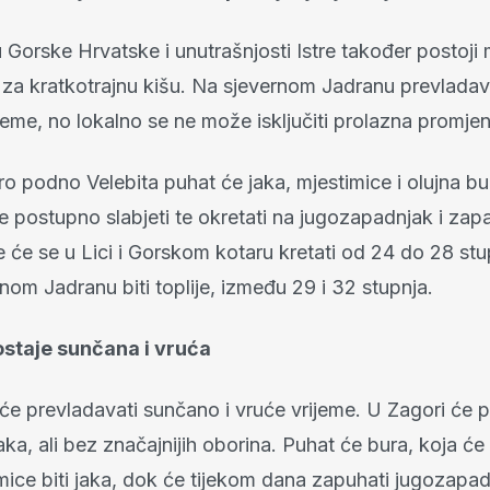
Gorske Hrvatske i unutrašnjosti Istre također postoji
t za kratkotrajnu kišu. Na sjevernom Jadranu prevladav
jeme, no lokalno se ne može isključiti prolazna promje
tro podno Velebita puhat će jaka, mjestimice i olujna b
e postupno slabjeti te okretati na jugozapadnjak i zap
 će se u Lici i Gorskom kotaru kretati od 24 do 28 st
nom Jadranu biti toplije, između 29 i 32 stupnja.
ostaje sunčana i vruća
 će prevladavati sunčano i vruće vrijeme. U Zagori će
laka, ali bez značajnijih oborina. Puhat će bura, koja ć
mice biti jaka, dok će tijekom dana zapuhati jugozapad