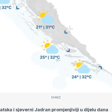
DHMZ
tska i sjeverni Jadran promjenjiviji u dijelu dana