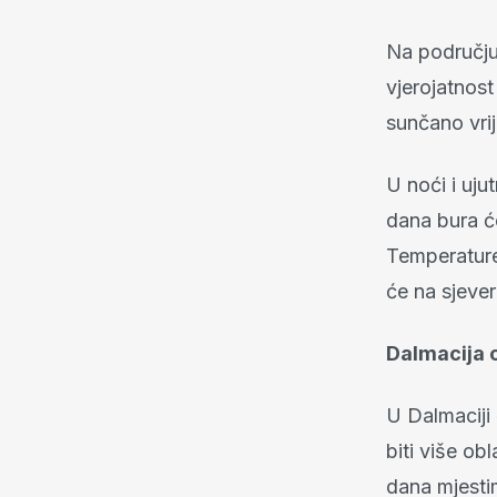
Na području 
vjerojatnos
sunčano vri
U noći i uju
dana bura ć
Temperature
će na sjever
Dalmacija 
U Dalmaciji
biti više ob
dana mjesti