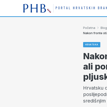
›
Početna
Blog
Nakon fronte sti
HRVATSKA
Nakon
ali p
pljus
Hrvatsku d
poslijepod
središnjim