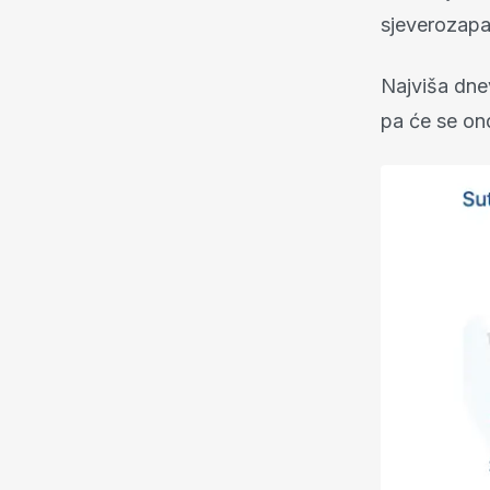
sjeverozapa
Najviša dne
pa će se ondj