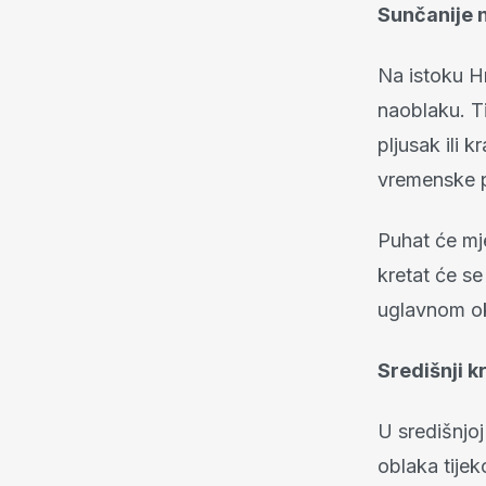
Sunčanije 
Na istoku H
naoblaku. T
pljusak ili 
vremenske pr
Puhat će mj
kretat će se
uglavnom ok
Središnji k
U središnjoj
oblaka tije