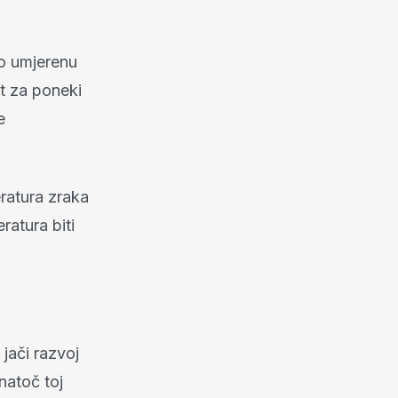
o umjerenu
t za poneki
e
ratura zraka
ratura biti
jači razvoj
natoč toj