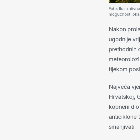
Foto:
Ilustrativ
mogućnost lokal
Nakon prolas
ugodnije vri
prethodnih d
meteorolozi
tijekom pos
Najveća vje
Hrvatskoj, 
kopneni dio 
anticiklone
smanjivati.