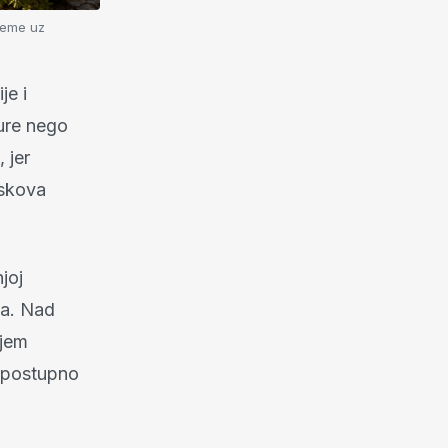
ijeme uz
je i
ture nego
 jer
uskova
joj
na. Nad
njem
e postupno