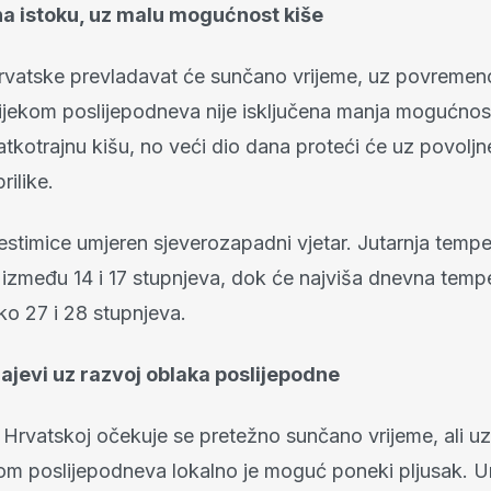
na istoku, uz malu mogućnost kiše
rvatske prevladavat će sunčano vrijeme, uz povremen
ijekom poslijepodneva nije isključena manja mogućnos
kratkotrajnu kišu, no veći dio dana proteći će uz povoljn
ilike.
estimice umjeren sjeverozapadni vjetar. Jutarnja tempe
 između 14 i 17 stupnjeva, dok će najviša dnevna tempe
o 27 i 28 stupnjeva.
rajevi uz razvoj oblaka poslijepodne
 Hrvatskoj očekuje se pretežno sunčano vrijeme, ali uz 
kom poslijepodneva lokalno je moguć poneki pljusak. U