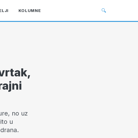
🔍
ELJI
KOLUMNE
vrtak,
rajni
ure, no uz
ito u
adrana.