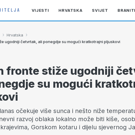
VIJESTI
HRVATSKA
SVIJET
BRANIT
›
›
Hrvatska
že ugodniji četvrtak, ali ponegdje su mogući kratkotrajni pljuskovi
 fronte stiže ugodniji čet
onegdje su mogući kratkot
kovi
anas očekuje više sunca i nešto niže temperat
nevni razvoj oblaka lokalno može biti kiše, osob
 krajevima, Gorskom kotaru i dijelu sjevernog J