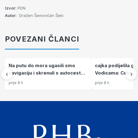
Izvor:
PDN
Autor:
Dražen Šemovčan Šeki
POVEZANI ČLANCI
Na putu do mora ugasili smo
cajka podijelila g
navigaciju i skrenuli s autoceste
Vodicama: Cukrovu
‹
›
na najljepšu cestu u Hrvatskoj!
dobrodošla, Rakić
prije 8 h
prije 8 h
Vožnju ćemo pamtiti cijeli život
zabranjivao, a bran
nogama ~4 min M.Da. 08.08.2026
u 20:27