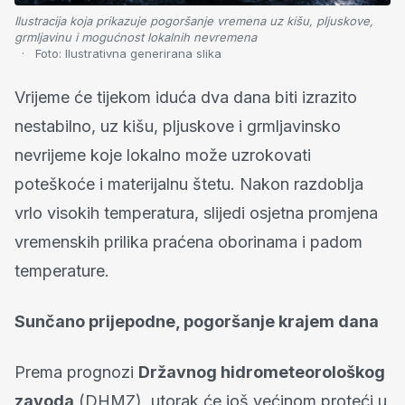
Ilustracija koja prikazuje pogoršanje vremena uz kišu, pljuskove,
grmljavinu i mogućnost lokalnih nevremena
Foto:
Ilustrativna generirana slika
Vrijeme će tijekom iduća dva dana biti izrazito
nestabilno, uz kišu, pljuskove i grmljavinsko
nevrijeme koje lokalno može uzrokovati
poteškoće i materijalnu štetu. Nakon razdoblja
vrlo visokih temperatura, slijedi osjetna promjena
vremenskih prilika praćena oborinama i padom
temperature.
Sunčano prijepodne, pogoršanje krajem dana
Prema prognozi
Državnog hidrometeorološkog
zavoda
(DHMZ), utorak će još većinom proteći u