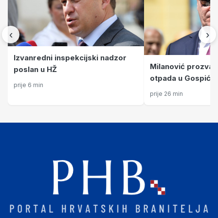
‹
›
Izvanredni inspekcijski nadzor
Milanović prozvao
poslan u HŽ
otpada u Gospiću: 
prije 6 min
odgovarao za ova
prije 26 min