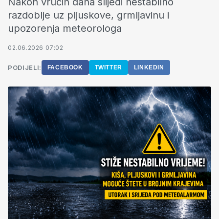
Nakon vrućih dana slijedi nestabilno
razdoblje uz pljuskove, grmljavinu i
upozorenja meteorologa
02.06.2026 07:02
PODIJELI:
FACEBOOK
TWITTER
LINKEDIN