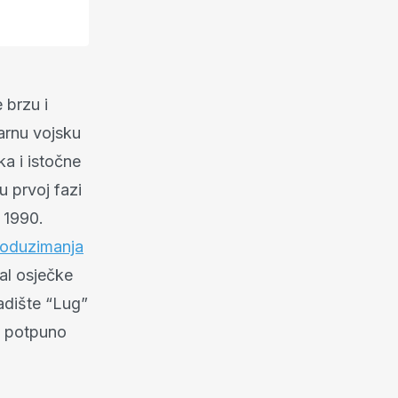
 brzu i
larnu vojsku
a i istočne
 u prvoj fazi
 1990.
oduzimanja
nal osječke
adište “Lug”
o potpuno