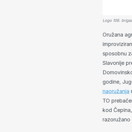
Logo 106. briga
Oružana agre
improviziran
sposobnu za
Slavonije pre
Domovinsko
godine, Jug
naoružanja
r
TO prebačen
kod Čepina,
razoružano i