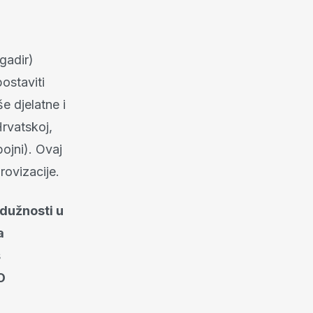
gadir)
ostaviti
e djelatne i
Hrvatskoj,
ojni). Ovaj
provizacije.
 dužnosti u
a
s
O