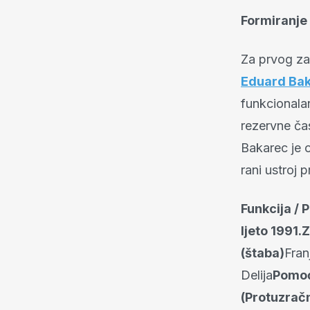
Formiranje
Za prvog za
Eduard Ba
funkcionalan
rezervne čas
Bakarec je o
rani ustroj p
Funkcija / 
ljeto 1991.
(štaba)
Fran
Delija
Pomoć
(Protuzrač