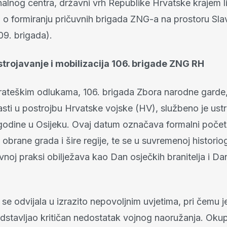
alnog centra, državni vrh Republike Hrvatske krajem l
 o formiranju pričuvnih brigada ZNG-a na prostoru Slav
109. brigada).
ustrojavanje i mobilizacija 106. brigade ZNG RH
rateškim odlukama, 106. brigada Zbora narodne garde,
asti u postrojbu Hrvatske vojske (HV), službeno je ust
. godine u Osijeku. Ovaj datum označava formalni poče
 obrane grada i šire regije, te se u suvremenoj historiogr
oj praksi obilježava kao Dan osječkih branitelja i Da
 se odvijala u izrazito nepovoljnim uvjetima, pri čemu j
dstavljao kritičan nedostatak vojnog naoružanja. Okup