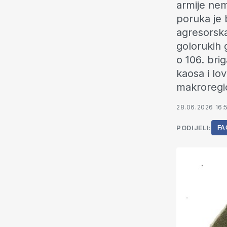
armije nem
poruka je b
agresorska
golorukih 
o 106. bri
kaosa i lo
makroregio
28.06.2026 16:
PODIJELI:
FA