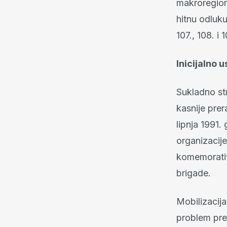
makroregion
hitnu odluku
107., 108. i 
Inicijalno 
Sukladno st
kasnije prer
lipnja 1991
organizacije
komemorativn
brigade.
Mobilizacija
problem pre