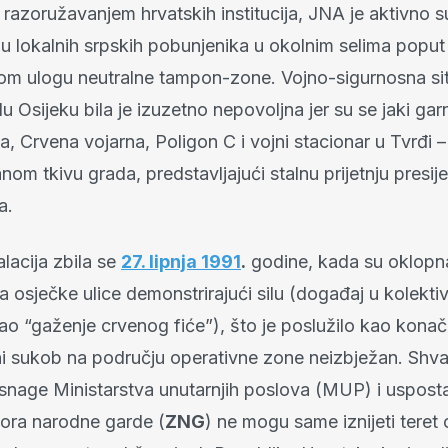
razoružavanjem hrvatskih institucija, JNA je aktivno s
u lokalnih srpskih pobunjenika u okolnim selima poput
tom ulogu neutralne tampon-zone. Vojno-sigurnosna sit
Osijeku bila je izuzetno nepovoljna jer su se jaki gar
na, Crvena vojarna, Poligon C i vojni stacionar u Tvrđi – 
m tkivu grada, predstavljajući stalnu prijetnju presij
a.
alacija zbila se
27. lipnja 1991
.
godine, kada su oklopna
a osječke ulice demonstrirajući silu (događaj u kolekti
ao “gaženje crvenog fiće”), što je poslužilo kao konač
ni sukob na području operativne zone neizbježan. Shva
snage Ministarstva unutarnjih poslova (MUP) i uspost
bora narodne garde (
ZNG
) ne mogu same iznijeti teret