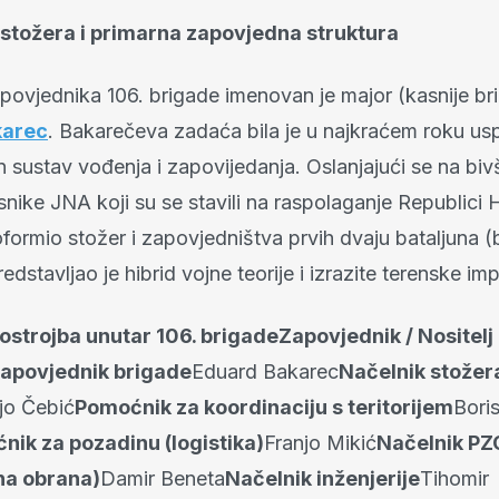
 stožera i primarna zapovjedna struktura
povjednika 106. brigade imenovan je major (kasnije bri
karec
. Bakarečeva zadaća bila je u najkraćem roku usp
 sustav vođenja i zapovijedanja. Oslanjajući se na bivš
nike JNA koji su se stavili na raspolaganje Republici 
formio stožer i zapovjedništva prvih dvaju bataljuna (b
redstavljao je hibrid vojne teorije i izrazite terenske im
Postrojba unutar 106. brigadeZapovjednik / Nositelj
Zapovjednik brigade
Eduard Bakarec
Načelnik stožer
jo Čebić
Pomoćnik za koordinaciju s teritorijem
Bori
nik za pozadinu (logistika)
Franjo Mikić
Načelnik PZ
na obrana)
Damir Beneta
Načelnik inženjerije
Tihomir