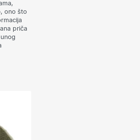
cama,
o, ono što
ormacija
čana priča
tpunog
a