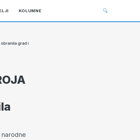
🔍
ELJI
KOLUMNE
branila grad i
ROJA
la
e narodne