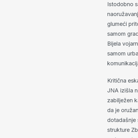
Istodobno s 
naoružavanj
glumeći pri
samom gradu 
Bijela vojar
samom urbano
komunikacij
Kritična esk
JNA izišla n
zabilježen k
da je oruža
dotadašnje 
strukture Z