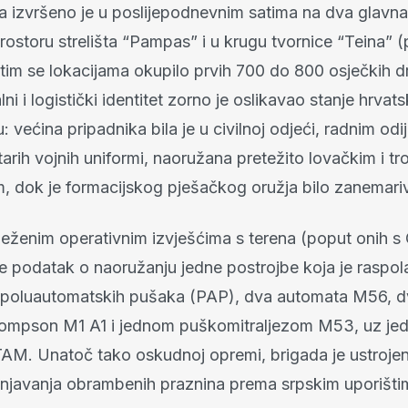
a izvršeno je u poslijepodnevnim satima na dva glavn
rostoru strelišta “Pampas” i u krugu tvornice “Teina” 
 tim se lokacijama okupilo prvih 700 do 800 osječkih d
lni i logistički identitet zorno je oslikavao stanje hrva
 većina pripadnika bila je u civilnoj odjeći, radnim odije
tarih vojnih uniformi, naoružana pretežito lovačkim i tr
, dok je formacijskog pješačkog oružja bilo zanemari
ježenim operativnim izvješćima s terena (poput onih s 
je podatak o naoružanju jedne postrojbe koja je raspol
poluautomatskih pušaka (PAP), dva automata M56, dv
hompson M1 A1 i jednom puškomitraljezom M53, uz je
 TAM. Unatoč tako oskudnoj opremi, brigada je ustrojen
njavanja obrambenih praznina prema srpskim uporišti