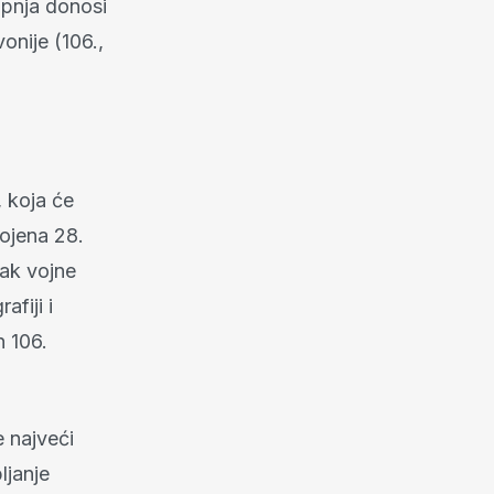
ipnja donosi
onije (106.,
 koja će
rojena 28.
tak vojne
afiji i
n 106.
e najveći
ljanje