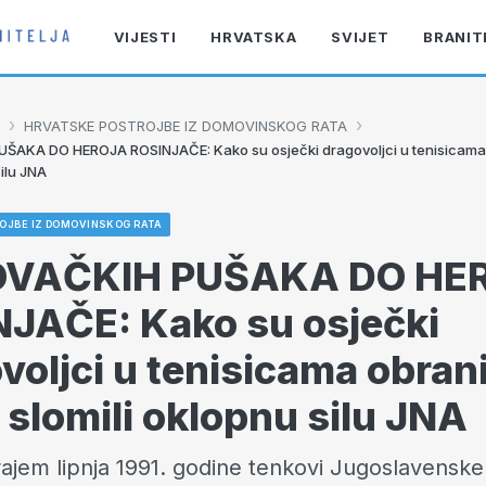
VIJESTI
HRVATSKA
SVIJET
BRANIT
›
›
HRVATSKE POSTROJBE IZ DOMOVINSKOG RATA
AKA DO HEROJA ROSINJAČE: Kako su osječki dragovoljci u tenisicama o
silu JNA
OJBE IZ DOMOVINSKOG RATA
OVAČKIH PUŠAKA DO HE
JAČE: Kako su osječki
voljci u tenisicama obrani
i slomili oklopnu silu JNA
ajem lipnja 1991. godine tenkovi Jugoslavensk