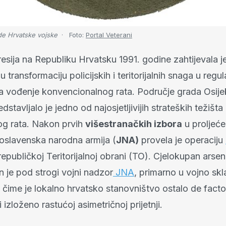
de Hrvatske vojske
Foto:
Portal Veterani
sija na Republiku Hrvatsku 1991. godine zahtijevala je
u transformaciju policijskih i teritorijalnih snaga u regu
 vođenje konvencionalnog rata. Područje grada Osijek
dstavljalo je jedno od najosjetljivijih strateških težišta
g rata. Nakon prvih
višestranačkih izbora
u proljeće
oslavenska narodna armija (
JNA)
provela je operaciju
epubličkoj Teritorijalnoj obrani (TO). Cjelokupan arse
 je pod strogi vojni nadzor
JNA
, primarno u vojno skl
 čime je lokalno hrvatsko stanovništvo ostalo de fact
 izloženo rastućoj asimetričnoj prijetnji.