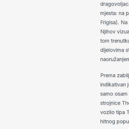
dragovoljac
mjesta: na p
Frigisa). Na
Njihov vizua
tom trenutku:
dijelovima s
naoružanjem
Prema zabil
indikativan 
samo osam 
strojnice T
vozilo tipa
hitnog popu