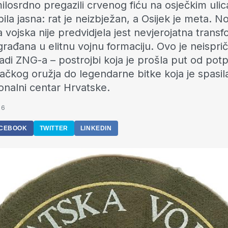
ilosrdno pregazili crvenog fiću na osječkim uli
ila jasna: rat je neizbježan, a Osijek je meta. N
 vojska nije predvidjela jest nevjerojatna transf
građana u elitnu vojnu formaciju. Ovo je neispri
gadi ZNG-a – postrojbi koja je prošla put od po
vačkog oružja do legendarne bitke koja je spasil
nalni centar Hrvatske.
56
CEBOOK
TWITTER
LINKEDIN