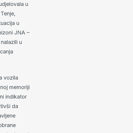
udjelovala u
 Tenje,
uacija u
nizoni JNA –
nalazili u
ecanja
 vozila
vnoj memoriji
ni indikator
tivši da
avljene
 obrane