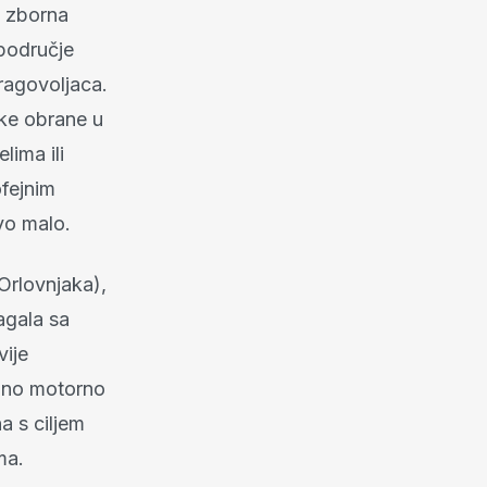
a zborna
(područje
ragovoljaca.
tske obrane u
lima ili
ofejnim
vo malo.
Orlovnjaka),
agala sa
ije
dno motorno
a s ciljem
ma.