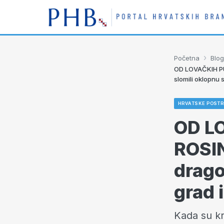
›
Početna
Blog
OD LOVAČKIH PUŠ
slomili oklopnu 
HRVATSKE POSTR
OD L
ROSIN
drago
grad 
Kada su kr