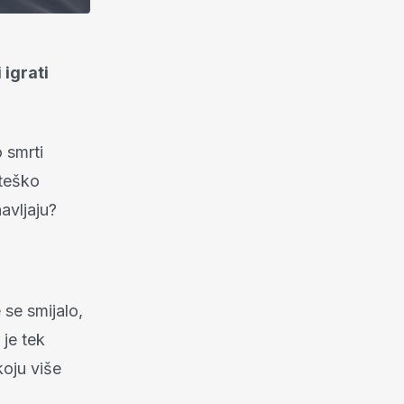
 igrati
 smrti
 teško
avljaju?
 se smijalo,
 je tek
koju više