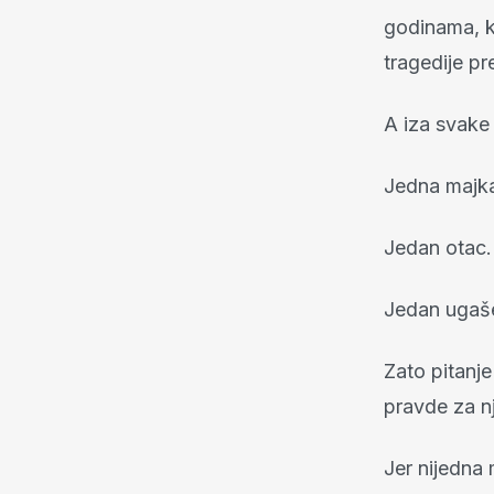
godinama, k
tragedije pre
A iza svake 
Jedna majk
Jedan otac.
Jedan ugaše
Zato pitanje
pravde za nj
Jer nijedna 