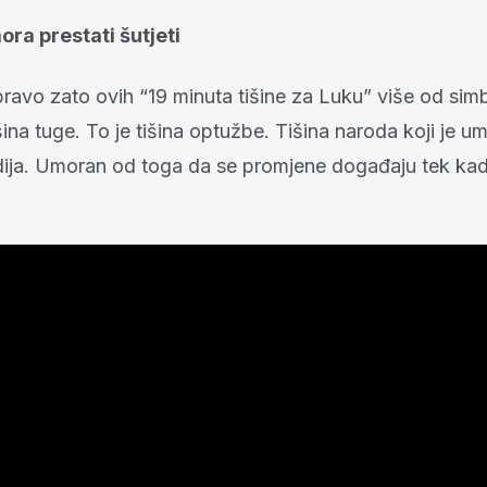
ra prestati šutjeti
ravo zato ovih “19 minuta tišine za Luku” više od simb
šina tuge. To je tišina optužbe. Tišina naroda koji je 
dija. Umoran od toga da se promjene događaju tek ka