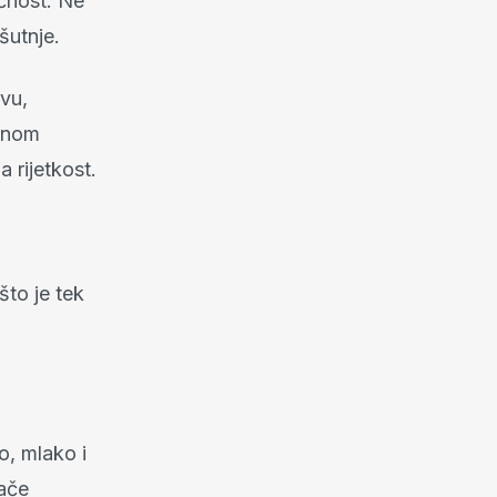
ućnost. Ne
šutnje.
tvu,
ojnom
 rijetkost.
što je tek
o, mlako i
lače