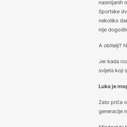
nasmijanih m
Sportske dv
nekoliko da
nije dogodil
A obitelji? 
Jer kada rod
svijeta koji
Luka je moga
Zato priča o
generacije m