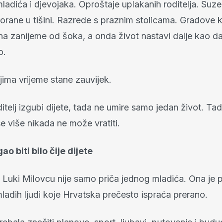
ladića i djevojaka. Oproštaje uplakanih roditelja. Suze p
orane u tišini. Razrede s praznim stolicama. Gradove k
na zanijeme od šoka, a onda život nastavi dalje kao da
o.
Njima vrijeme stane zauvijek.
itelj izgubi dijete, tada ne umire samo jedan život. Ta
 se više nikada ne može vratiti.
o biti bilo čije dijete
 Luki Milovcu nije samo priča jednog mladića. Ona je pr
ladih ljudi koje Hrvatska prečesto ispraća prerano.