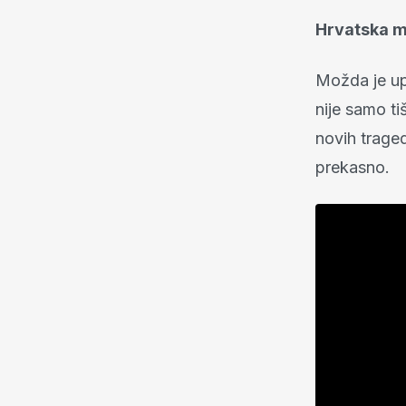
Hrvatska mo
Možda je up
nije samo ti
novih trage
prekasno.