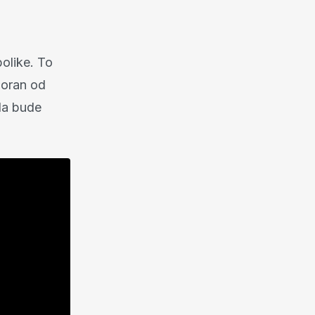
olike. To
umoran od
da bude