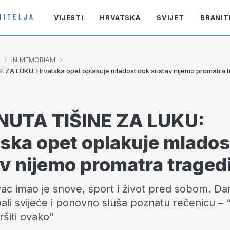
VIJESTI
HRVATSKA
SVIJET
BRANIT
›
›
IN MEMORIAM
E ZA LUKU: Hrvatska opet oplakuje mladost dok sustav nijemo promatra t
NUTA TIŠINE ZA LUKU:
ska opet oplakuje mlados
v nijemo promatra tragedi
ac imao je snove, sport i život pred sobom. Da
ali svijeće i ponovno sluša poznatu rečenicu – “
ršiti ovako”