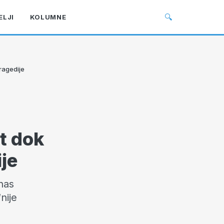
🔍
ELJI
KOLUMNE
ragedije
t dok
je
nas
nije