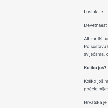
I ostala je – 
Devetnaest 
Ali zar tiši
Po sustavu k
svijećama, 
Koliko još?
Koliko još m
počele mijen
Hrvatska je 