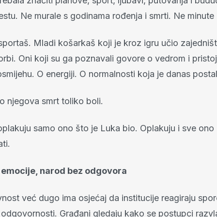
rebala značiti planove, sport, ljubavi, putovanja i bud
estu. Ne murale s godinama rođenja i smrti. Ne minute 
sportaš. Mladi košarkaš koji je kroz igru učio zajedniš
 borbi. Oni koji su ga poznavali govore o vedrom i prist
smijehu. O energiji. O normalnosti koja je danas postala
o njegova smrt toliko boli.
 oplakuju samo ono što je Luka bio. Oplakuju i sve ono 
ti.
 emocije, narod bez odgovora
nost već dugo ima osjećaj da institucije reagiraju spor
 odgovornosti. Građani gledaju kako se postupci razv