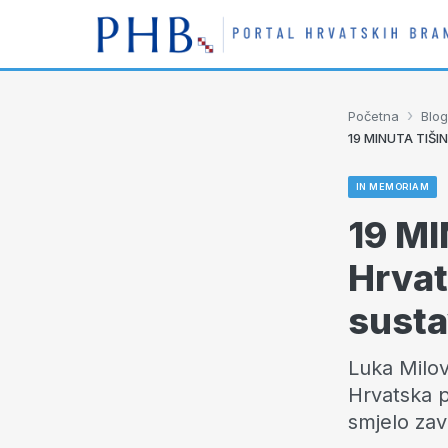
›
Početna
Blog
19 MINUTA TIŠIN
IN MEMORIAM
19 MI
Hrvat
susta
Luka Milov
Hrvatska p
smjelo zav