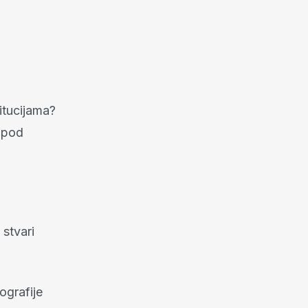
itucijama?
i pod
 stvari
ografije