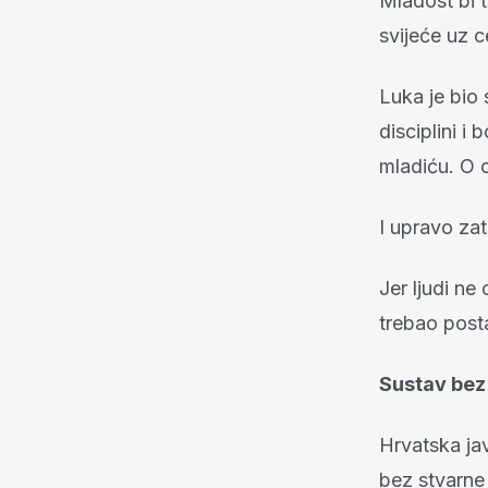
Mladost bi t
svijeće uz c
Luka je bio 
disciplini i
mladiću. O o
I upravo zat
Jer ljudi ne
trebao posta
Sustav bez
Hrvatska jav
bez stvarne