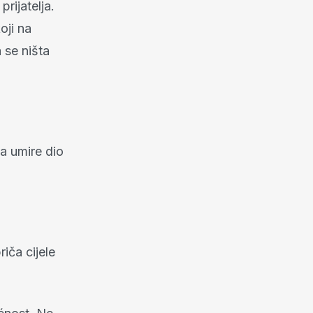
rijatelja.
oji na
 se ništa
da umire dio
iča cijele