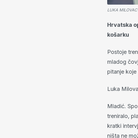
LUKA MILOVAC -
Hrvatska op
košarku
Postoje tren
mladog čovj
pitanje koj
Luka Milova
Mladić. Spor
treniralo, p
kratki inter
ništa ne mož