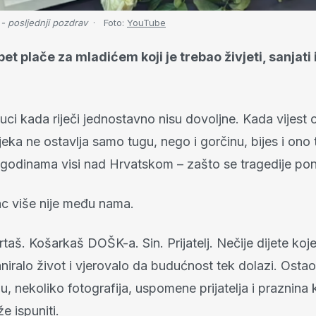
 posljednji pozdrav
Foto:
YouTube
et plače za mladićem koji je trebao živjeti, sanjati i
uci kada riječi jednostavno nisu dovoljne. Kada vijest o
eka ne ostavlja samo tugu, nego i gorčinu, bijes i ono
e godinama visi nad Hrvatskom – zašto se tragedije pon
c više nije među nama.
taš. Košarkaš DOŠK-a. Sin. Prijatelj. Nečije dijete koje
laniralo život i vjerovalo da budućnost tek dolazi. Ostao
vju, nekoliko fotografija, uspomene prijatelja i praznina 
e ispuniti.