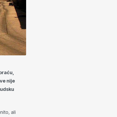
 braću,
ve nije
ljudsku
ito, ali