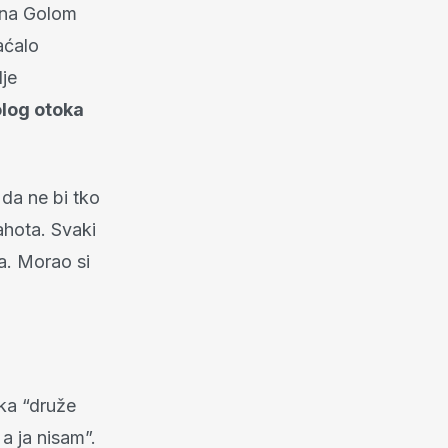
o na Golom
laćalo
je
log otoka
 da ne bi tko
ahota. Svaki
ka. Morao si
ika “druže
 a ja nisam”.