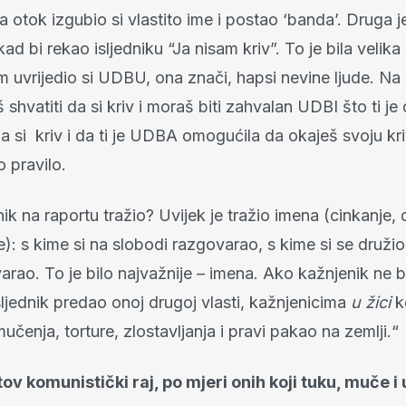
otok izgubio si vlastito ime i postao ‘banda’. Druga je
kad bi rekao isljedniku “Ja nisam kriv”. To je bila velika
m uvrijedio si UDBU, ona znači, hapsi nevine ljude. N
shvatiti da si kriv i moraš biti zahvalan UDBI što ti j
a si kriv i da ti je UDBA omogućila da okaješ svoju kri
 pravilo.
dnik na raportu tražio? Uvijek je tražio imena (cinkanje, 
): s kime si na slobodi razgovarao, s kime si se družio,
rao. To je bilo najvažnije – imena. Ako kažnjenik ne b
sljednik predao onoj drugoj vlasti, kažnjenicima
u žici
k
 mučenja, torture, zlostavljanja i pravi pakao na zemlji.“
tov komunistički raj, po mjeri onih koji tuku, muče i 