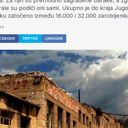
a. Za njih su prethodno sagrađene barake, a z
ale su podići oni sami. Ukupno je do kraja Jugo
u zatočeno između 16.000 i 32.000 zarobljenik
:34
CEBOOK
TWITTER
LINKEDIN