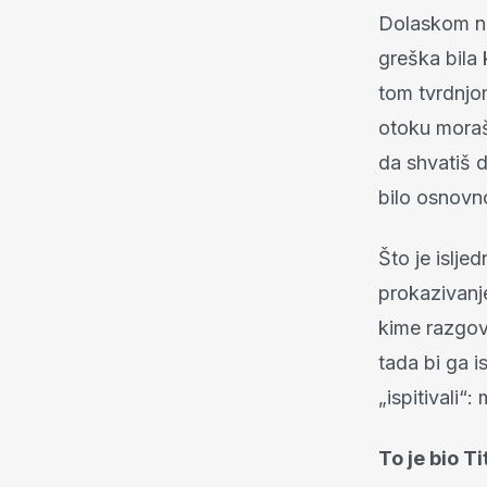
Dolaskom na 
greška bila 
tom tvrdnjo
otoku moraš 
da shvatiš d
bilo osnovno
Što je islje
prokazivanje
kime razgova
tada bi ga i
„ispitivali“:
To je bio Ti