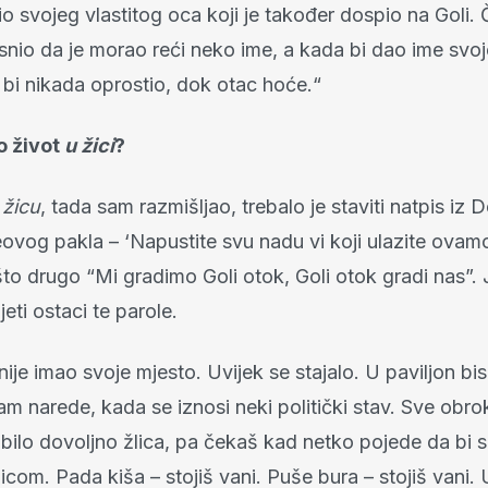
io svojeg vlastitog oca koji je također dospio na Goli. 
snio da je morao reći neko ime, a kada bi dao ime svoje
 bi nikada oprostio, dok otac hoće.“
o život
u žici
?
 žicu
, tada sam razmišljao, trebalo je staviti natpis iz
ovog pakla – ‘Napustite svu nadu vi koji ulazite ovamo
što drugo “Mi gradimo Goli otok, Goli otok gradi nas”.
eti ostaci te parole.
nije imao svoje mjesto. Uvijek se stajalo. U paviljon bis
 narede, kada se iznosi neki politički stav. Sve obrok
e bilo dovoljno žlica, pa čekaš kad netko pojede da bi 
com. Pada kiša – stojiš vani. Puše bura – stojiš vani.