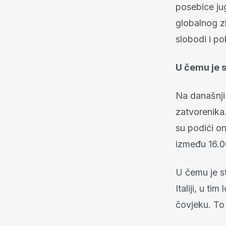
posebice ju
globalnog z
slobodi i po
U čemu je 
Na današnji 
zatvorenika
su podići o
između 16.0
U čemu je s
Italiji, u t
čovjeku. To 