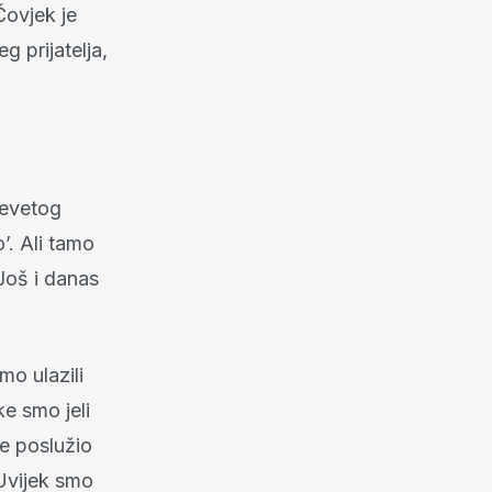
Čovjek je
g prijatelja,
 Devetog
’. Ali tamo
 Još i danas
mo ulazili
e smo jeli
se poslužio
 Uvijek smo