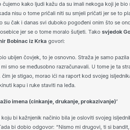
 čujemo kako ljudi kažu da su imali nekoga koji je bi
kada nisu o tome pričali niti su smjeli pričati jer se to p
o su čak i danas svi duboko pogođeni onim što se ond
osebice jer se o tome moralo šutjeti. Tako
svjedok Go
mir Bobinac iz Krka
govori:
io ubijen čovjek, to je osnovno. Straža je samo pazila
 mi smo se međusobno razračunavali. U tome je ta str
, čim je stigao, morao ići na raport kod svojeg isljedni
nuti kapu i ruke staviti na leđa.
tražio imena (cinkanje, drukanje, prokazivanje)’
koju bi kažnjenik načinio bila je osloviti svojeg isljedn
 Tada bi dobio odgovor: “Nismo mi drugovi, ti si bandit,