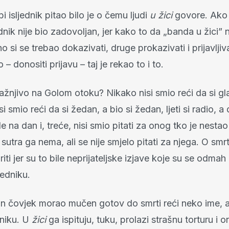
i isljednik pitao bilo je o čemu ljudi
u žici
govore. Ako 
jednik nije bio zadovoljan, jer kako to da „banda u žici” 
o si se trebao dokazivati, druge prokazivati i prijavljiva
– donositi prijavu – taj je rekao to i to.
kažnjivo na Golom otoku? Nikako nisi smio reći da si gl
si smio reći da si žedan, a bio si žedan, ljeti si radio, 
e na dan i, treće, nisi smio pitati za onog tko je nestao 
 sutra ga nema, ali se nije smjelo pitati za njega. O smrt
iti jer su to bile neprijateljske izjave koje su se odmah 
ljedniku.
an čovjek morao mučen gotov do smrti reći neko ime, al
dniku. U
žici
ga ispituju, tuku, prolazi strašnu torturu i on