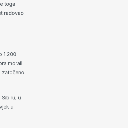
ce toga
et radovao
o 1.200
ora morali
u zatočeno
Sibiru, u
ovjek u