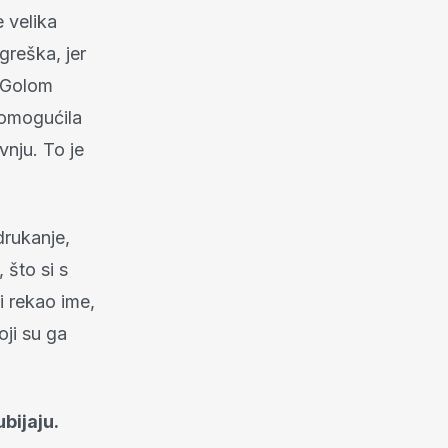
 velika
 greška, jer
a Golom
e omogućila
vnju. To je
drukanje,
 što si s
i rekao ime,
oji su ga
ubijaju.