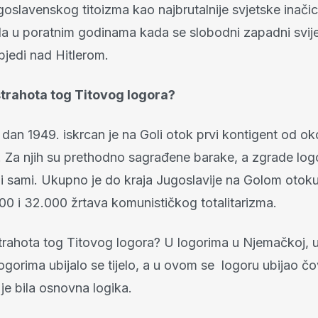
goslavenskog titoizma kao najbrutalnije svjetske inači
la u poratnim godinama kada se slobodni zapadni svij
bjedi nad Hitlerom.
strahota tog Titovog logora?
dan 1949. iskrcan je na Goli otok prvi kontigent od ok
. Za njih su prethodno sagrađene barake, a zgrade log
ni sami. Ukupno je do kraja Jugoslavije na Golom otok
00 i 32.000 žrtava komunističkog totalitarizma.
trahota tog Titovog logora? U logorima u Njemačkoj, u 
im logorima ubijalo se tijelo, a u ovom se logoru ubijao č
je bila osnovna logika.