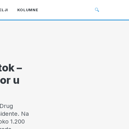
🔍
ELJI
KOLUMNE
tok –
or u
“Drug
isidente. Na
oko 1.200