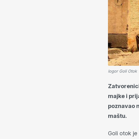
logor Goli Otok
Zatvorenici
majke i pri
poznavao ni
maštu.
Goli otok j