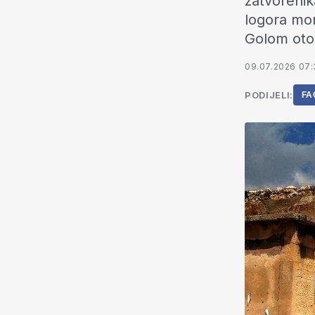
zatvorenik
logora mor
Golom otok
09.07.2026 07
PODIJELI:
FA