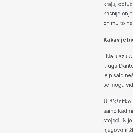
kraju, optuž
kasnije obja
on mu to ne
Kakav je bi
„Na ulazu
u
kruga Dante
je pisalo ne
se mogu vidj
U
žici
nitko 
samo kad nam
stojeći. Nij
njegovom žli