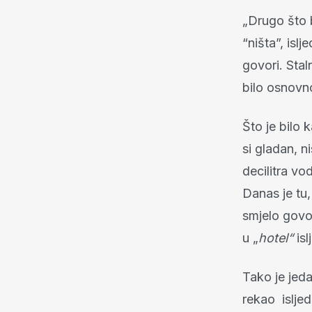
„Drugo što b
“ništa”, isl
govori. Staln
bilo osnovno 
Što je bilo 
si gladan, ni
decilitra vod
Danas je tu,
smjelo govor
u „
hotel“
is
Tako je jed
rekao islje