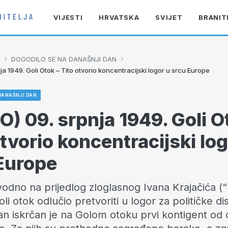
VIJESTI
HRVATSKA
SVIJET
BRANIT
›
›
DOGODILO SE NA DANAŠNJI DAN
ja 1949. Goli Otok – Tito otvorio koncentracijski logor u srcu Europe
DANAŠNJI DAN
O) 09. srpnja 1949. Goli O
otvorio koncentracijski log
Europe
avodno na prijedlog zloglasnog Ivana Krajačića (
li otok odlučio pretvoriti u logor za političke d
an iskrčan je na Golom otoku prvi kontigent od 