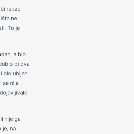
bi rekao
ništa ne
ti. To je
adan, a bio
a dobio bi dva
i bio ubijen.
i se nije
dojavljivale
i nije ga
 je, na