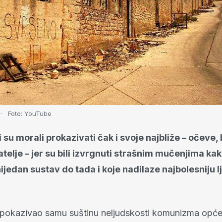
Foto:
YouTube
 su morali prokazivati čak i svoje najbliže – očeve,
jatelje – jer su bili izvrgnuti strašnim mučenjima kak
jedan sustav do tada i koje nadilaze najbolesniju 
e pokazivao samu suštinu neljudskosti komunizma općen