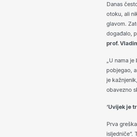
Danas često
otoku, ali ni
glavom. Zat
događalo, p
prof. Vladi
„U nama je b
pobjegao, a
je kažnjenik
obavezno ski
‘Uvijek je 
Prva greška 
isljedniče”.