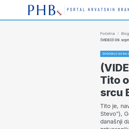
›
Početna
Blog
(VIDEO) 09. srpn
DOGODILO SE NA 
(VIDE
Tito 
srcu 
Tito je, n
Stevo”), Go
današnji d