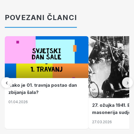
POVEZANI ČLANCI
‹
›
Kako je 01. travnja postao dan
zbijanja šala?
01.04.2026
27. ožujka 1941. B
masonerija sudjel
koji je Jugoslavij
27.03.2026
II. svjetski rat