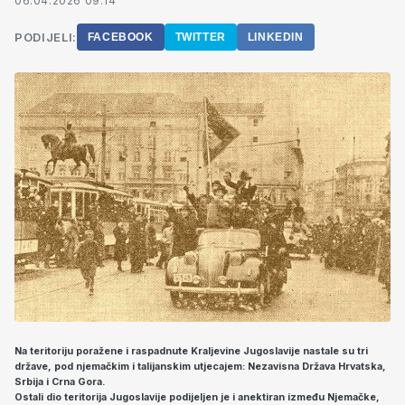
06.04.2026 09:14
PODIJELI:
FACEBOOK
TWITTER
LINKEDIN
Na teritoriju poražene i raspadnute Kraljevine Jugoslavije nastale su tri
države, pod njemačkim i talijanskim utjecajem: Nezavisna Država Hrvatska,
Srbija i Crna Gora.
Ostali dio teritorija Jugoslavije podijeljen je i anektiran između Njemačke,