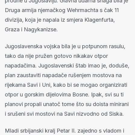
prodrle u Jugoslaviju. Glavna udarna snaga bila je
Druga armija njemačkog Wehrmachta s čak 11
divizija, koja je napala iz smjera Klagenfurta,
Graza i Nagykanizse.
Jugoslavenska vojska bila je u potpunom rasulu,
tako da nije pružen gotovo nikakav otpor
napadačima. Jugoslavenski štab imao je, doduše,
plan zaustaviti napadače rušenjem mostova na
rijekama Savi i Uni, kako bi se mogao organizirati
otpor u gorskim dijelovima Bosne. Ipak, svi su ti
planovi propali unatoč tome što su doista minirani
i srušeni svi mostovi na Savi nizvodno od Siska.
Mladi srbijanski kralj Petar II. zajedno s vladom i