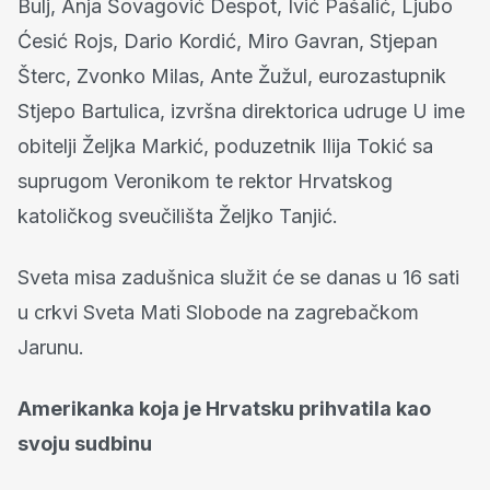
Bulj, Anja Šovagović Despot, Ivić Pašalić, Ljubo
Ćesić Rojs, Dario Kordić, Miro Gavran, Stjepan
Šterc, Zvonko Milas, Ante Žužul, eurozastupnik
Stjepo Bartulica, izvršna direktorica udruge U ime
obitelji Željka Markić, poduzetnik Ilija Tokić sa
suprugom Veronikom te rektor Hrvatskog
katoličkog sveučilišta Željko Tanjić.
Sveta misa zadušnica služit će se danas u 16 sati
u crkvi Sveta Mati Slobode na zagrebačkom
Jarunu.
Amerikanka koja je Hrvatsku prihvatila kao
svoju sudbinu