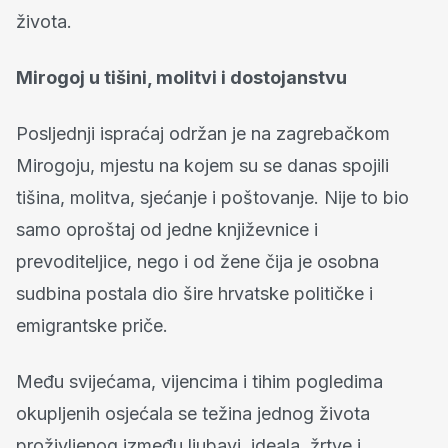
života.
Mirogoj u tišini, molitvi i dostojanstvu
Posljednji ispraćaj održan je na zagrebačkom
Mirogoju, mjestu na kojem su se danas spojili
tišina, molitva, sjećanje i poštovanje. Nije to bio
samo oproštaj od jedne književnice i
prevoditeljice, nego i od žene čija je osobna
sudbina postala dio šire hrvatske političke i
emigrantske priče.
Među svijećama, vijencima i tihim pogledima
okupljenih osjećala se težina jednog života
proživljenog između ljubavi, ideala, žrtve i