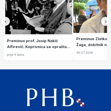
‹
›
Preminuo Zlatko 
Preminuo prof. Josip Nakić
Žaga, dobitnik naj
Alfirević: Koprivnica se oprašta
priznanja koji prip
od ratnog zapovjednika i velikana
30.07.2026
prije 4 dana
velikana
kulture