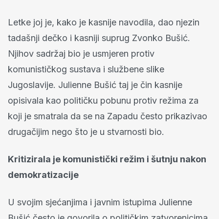
Letke joj je, kako je kasnije navodila, dao njezin
tadašnji dečko i kasniji suprug Zvonko Bušić.
Njihov sadržaj bio je usmjeren protiv
komunističkog sustava i službene slike
Jugoslavije. Julienne Bušić taj je čin kasnije
opisivala kao političku pobunu protiv režima za
koji je smatrala da se na Zapadu često prikazivao
drugačijim nego što je u stvarnosti bio.
Kritizirala je komunistički režim i šutnju nakon
demokratizacije
U svojim sjećanjima i javnim istupima Julienne
Bušić često je govorila o političkim zatvorenicima,