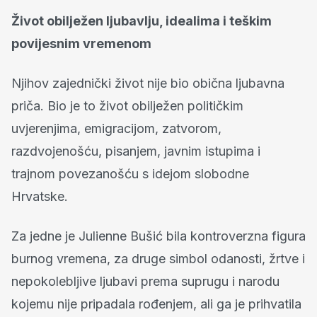
Život obilježen ljubavlju, idealima i teškim
povijesnim vremenom
Njihov zajednički život nije bio obična ljubavna
priča. Bio je to život obilježen političkim
uvjerenjima, emigracijom, zatvorom,
razdvojenošću, pisanjem, javnim istupima i
trajnom povezanošću s idejom slobodne
Hrvatske.
Za jedne je Julienne Bušić bila kontroverzna figura
burnog vremena, za druge simbol odanosti, žrtve i
nepokolebljive ljubavi prema suprugu i narodu
kojemu nije pripadala rođenjem, ali ga je prihvatila