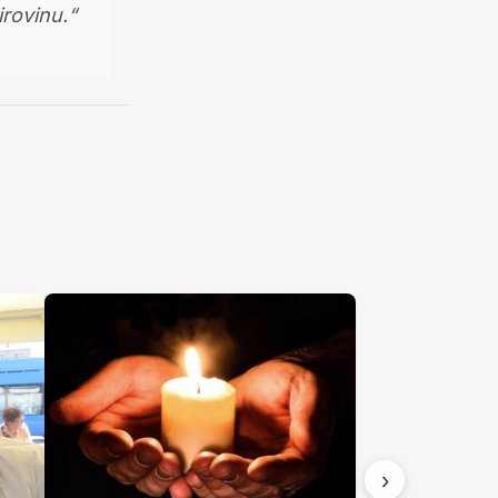
irovinu.“
›