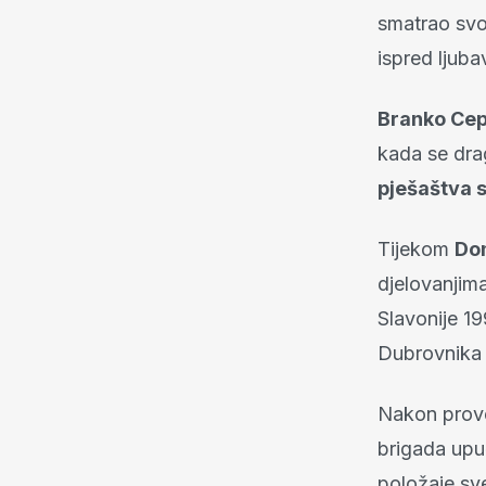
smatrao svoj
ispred ljub
Branko Ce
kada se dra
pješaštva s
Tijekom
Do
djelovanjima
Slavonije 19
Dubrovnika 
Nakon pro
brigada upuć
položaje sv