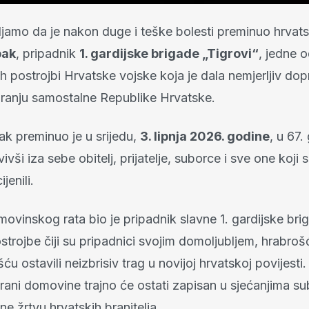
jamo da je nakon duge i teške bolesti preminuo hrvatsk
pak
, pripadnik
1. gardijske brigade „Tigrovi“
, jedne 
ih postrojbi Hrvatske vojske koja je dala nemjerljiv dop
varanju samostalne Republike Hrvatske.
k preminuo je u srijedu,
3. lipnja 2026. godine
, u 67.
ivši iza sebe obitelj, prijatelje, suborce i sve one koji 
jenili.
ovinskog rata bio je pripadnik slavne 1. gardijske bri
ostrojbe čiji su pripadnici svojim domoljubljem, hrabroš
u ostavili neizbrisiv trag u novijoj hrvatskoj povijesti
rani domovine trajno će ostati zapisan u sjećanjima su
ene žrtvu hrvatskih branitelja.