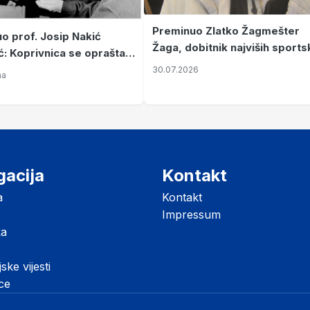
Preminuo Zlatko Žagmešter
o prof. Josip Nakić
Žaga, dobitnik najviših sports
ić: Koprivnica se oprašta
priznanja koji pripada Aleji
og zapovjednika i velikana
30.07.2026
na
velikana
gacija
Kontakt
a
Kontakt
Impressum
ka
jske vijesti
ice