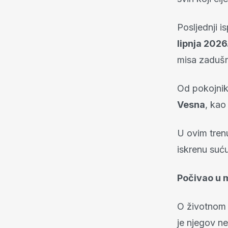
Posljednji 
lipnja 2026
misa zadušn
Od pokojnik
Vesna
, kao
U ovim trenu
iskrenu suću
Počivao u 
O životnom 
je njegov ne