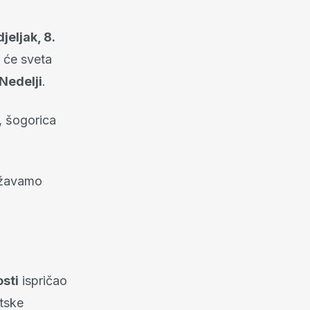
jeljak, 8.
 će sveta
Nedelji
.
, šogorica
ražavamo
sti
ispričao
atske