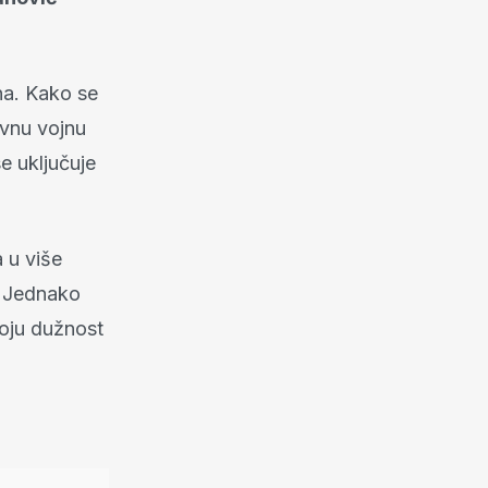
na. Kako se
vnu vojnu
e uključuje
 u više
i. Jednako
svoju dužnost