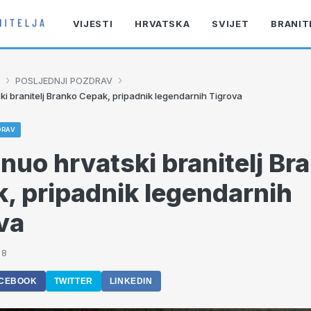
VIJESTI
HRVATSKA
SVIJET
BRANIT
›
›
POSLJEDNJI POZDRAV
ki branitelj Branko Cepak, pripadnik legendarnih Tigrova
DRAV
nuo hrvatski branitelj Br
, pripadnik legendarnih
va
08
CEBOOK
TWITTER
LINKEDIN