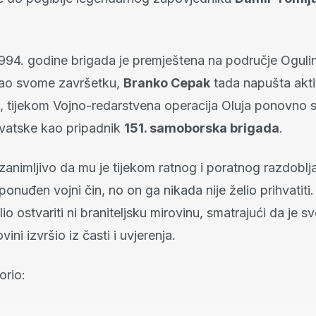
1994. godine brigada je premještena na područje Oguli
avao svome završetku,
Branko Cepak
tada napušta akti
k, tijekom Vojno-redarstvena operacija Oluja ponovno s
vatske kao pripadnik
151. samoborska brigada
.
animljivo da mu je tijekom ratnog i poratnog razdoblja
ponuđen vojni čin, no on ga nikada nije želio prihvatit
elio ostvariti ni braniteljsku mirovinu, smatrajući da je 
ni izvršio iz časti i uvjerenja.
orio: