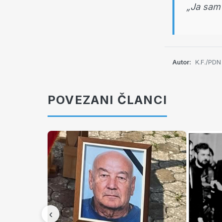
„Ja sam 
Autor:
K.F./PDN
POVEZANI ČLANCI
‹