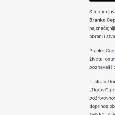
S tugom javl
Branko Ce
najznačajnij
obrani i st
Branko Cepa
života, ostav
poznavali i ci
Tijekom Dom
„Tigrovi“, p
požrtvovnošć
doprinos ob
svih koji cij