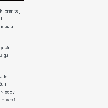
i branitelj
od
rinos u
 godini
su ga
gade
ću i
. Njegov
boraca i