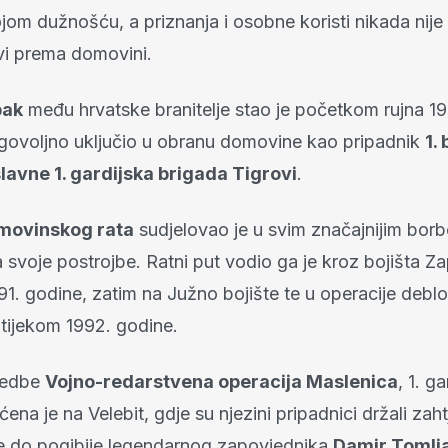
om dužnošću, a priznanja i osobne koristi nikada nije 
avi prema domovini.
pak
među hrvatske branitelje stao je početkom rujna 19
govoljno uključio u obranu domovine kao pripadnik
1.
lavne 1. gardijska brigada Tigrovi
.
movinskog rata
sudjelovao je u svim značajnijim bor
 svoje postrojbe. Ratni put vodio ga je kroz bojišta 
91. godine, zatim na Južno bojište te u operacije debl
tijekom 1992. godine.
vedbe
Vojno-redarstvena operacija Maslenica
, 1. g
ena je na Velebit, gdje su njezini pripadnici držali zah
e do pogibije legendarnog zapovjednika
Damir Tomlj