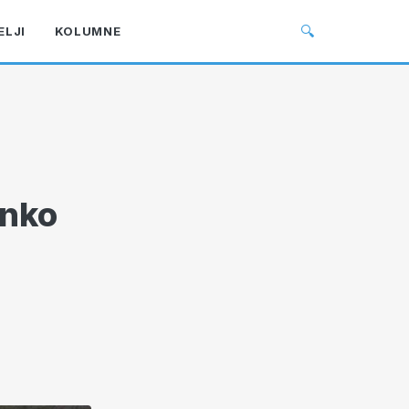
🔍
ELJI
KOLUMNE
anko