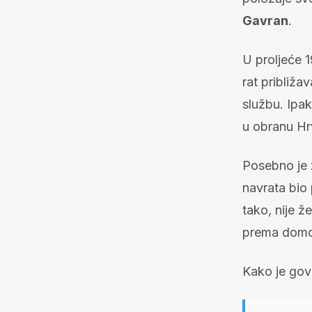
Gavran
.
U proljeće 
rat približ
službu. Ipa
u obranu Hr
Posebno je z
navrata bio 
tako, nije ž
prema domovi
Kako je gov