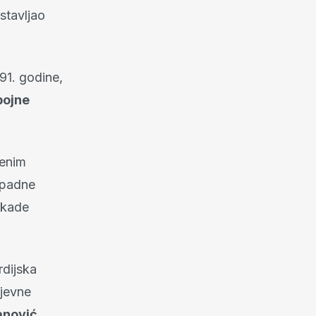
stavljao
91. godine,
 bojne
benim
Zapadne
okade
ardijska
tjevne
anović