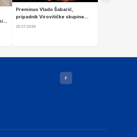
Preminuo Vlado Šabarić,
pripadnik Virovitičke skupine
kih
osuđene zbog priprema obrane
25.07.2026
Hrvatske
F