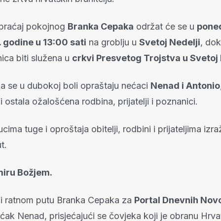
ispraćaj pokojnog
Branka Cepaka
održat će se u
poned
. godine u 13:00 sati
na groblju u
Svetoj Nedelji
, dok
ica biti služena u
crkvi Presvetog Trojstva u Svetoj 
a se u dubokoj boli opraštaju nećaci
Nenad i Antonio
 i ostala ožalošćena rodbina, prijatelji i poznanici.
cima tuge i oproštaja obitelji, rodbini i prijateljima iz
t.
miru Božjem.
i ratnom putu Branka Cepaka za
Portal Dnevnih Novo
ćak Nenad, prisjećajući se čovjeka koji je obranu Hrv