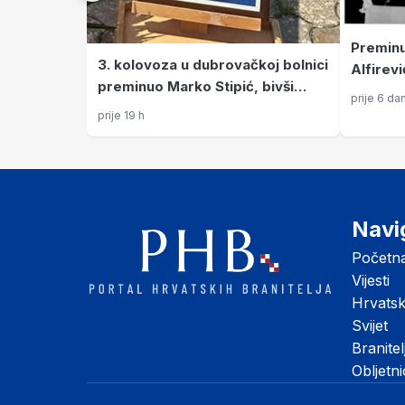
Preminu
3. kolovoza u dubrovačkoj bolnici
Alfirev
preminuo Marko Stipić, bivši
od ratn
prije 6 da
politički emigrant, dragovoljac
kulture
prije 19 h
Domovinskog rata i pukovnik
HVO-a
Navi
Početn
Vijesti
Hrvats
Svijet
Branitel
Obljetn