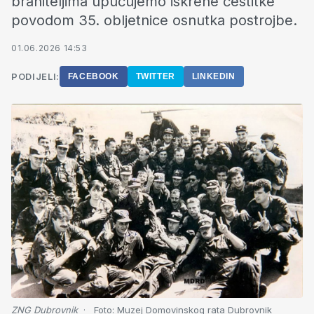
braniteljima upućujemo iskrene čestitke
povodom 35. obljetnice osnutka postrojbe.
01.06.2026 14:53
PODIJELI:
FACEBOOK
TWITTER
LINKEDIN
ZNG Dubrovnik
Foto:
Muzej Domovinskog rata Dubrovnik