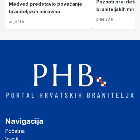
Poznati prvi detal
Medved predstavio povećanje
braniteljskih miro
braniteljskih mirovina
posljednje umanje
prije 23 h
prije 11 h
godine
Navigacija
Početna
Vijesti