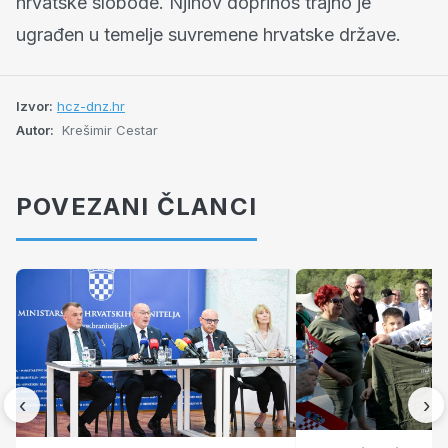
hrvatske slobode. Njihov doprinos trajno je
ugrađen u temelje suvremene hrvatske države.
Izvor:
hcz-dnz.hr
Autor:
Krešimir Cestar
POVEZANI ČLANCI
‹
›