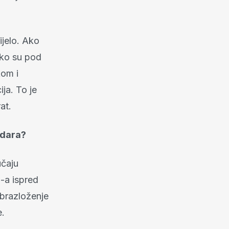
ijelo. Ako
 ako su pod
kom i
ja. To je
at.
udara?
učaju
-a ispred
brazloženje
e.