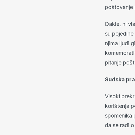
poštovanje p
Dakle, ni vl
su pojedine 
njima ljudi 
komemorativ
pitanje pošt
Sudska prak
Visoki prek
korištenja 
spomenika 
da se radi o