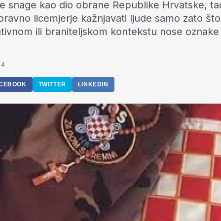
 snage kao dio obrane Republike Hrvatske, ta
i pravno licemjerje kažnjavati ljude samo zato št
vnom ili braniteljskom kontekstu nose oznake 
44
CEBOOK
TWITTER
LINKEDIN