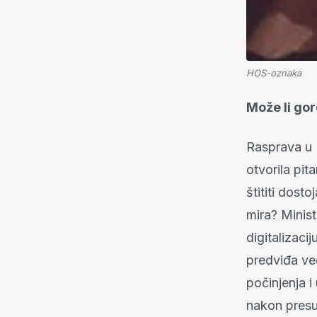
HOS-oznaka
Može li gor
Rasprava u
otvorila pit
štititi dosto
mira? Minis
digitalizaci
predviđa ve
počinjenja i
nakon pres