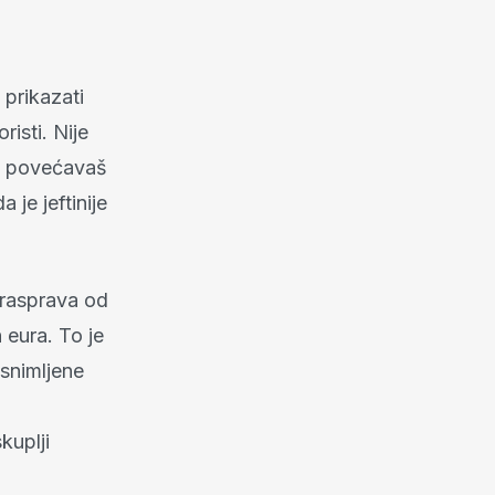
 prikazati
risti. Nije
vi povećavaš
 je jeftinije
 rasprava od
 eura. To je
 snimljene
kuplji