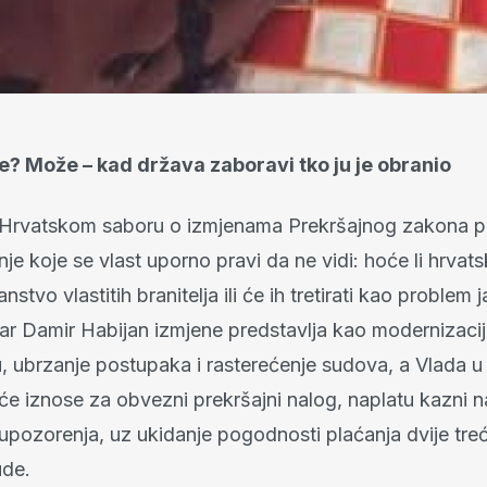
e? Može – kad država zaboravi tko ju je obranio
 Hrvatskom saboru o izmjenama Prekršajnog zakona p
anje koje se vlast uporno pravi da ne vidi: hoće li hrvat
janstvo vlastitih branitelja ili će ih tretirati kao problem
tar Damir Habijan izmjene predstavlja kao modernizacij
ju, ubrzanje postupaka i rasterećenje sudova, a Vlada u
će iznose za obvezni prekršajni nalog, naplatu kazni n
 upozorenja, uz ukidanje pogodnosti plaćanja dvije tre
ude.