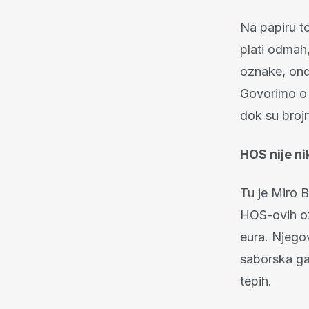
Na papiru t
plati odmah,
oznake, ond
Govorimo o d
dok su brojn
HOS nije ni
Tu je Miro B
HOS-ovih oz
eura. Njegov
saborska ga
tepih.