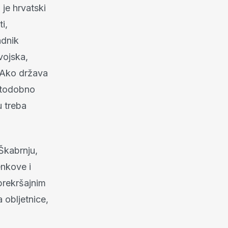
je hrvatski
i,
adnik
vojska,
. Ako država
stodobno
u treba
Škabrnju,
enkove i
prekršajnim
 obljetnice,