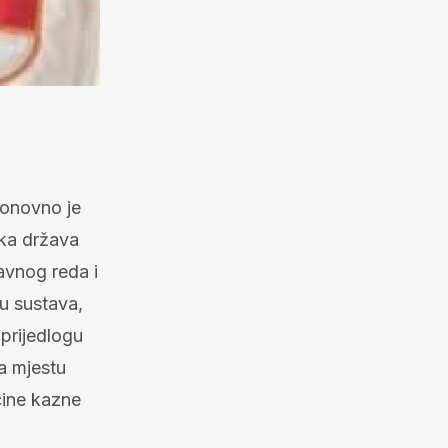
onovno je
ska država
 javnog reda i
u sustava,
 prijedlogu
a mjestu
ćine kazne