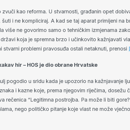
o zvuči kao reforma. U stvarnosti, građanin opet dobiv
 šuti i ne kompliciraj. A kad se taj aparat primijeni na b
a više ne govorimo samo o tehničkim izmjenama zak
ržavi koja je spremna brzo i učinkovito kažnjavati vlas
i stvarni problemi pravosuđa ostali netaknuti, prenosi
kakav hir – HOS je dio obrane Hrvatske
ulj pogodio u sridu kada je upozorio na kažnjavanje lj
naka i kazne koje, prema njegovim riječima, dosežu čet
a rečenica “Legitimna postrojba. Pa može li biti gore?”
lama, nego političko pitanje koje vlast ne može vječno