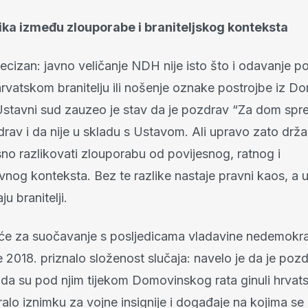
lika između zlouporabe i braniteljskog konteksta
recizan: javno veličanje NDH nije isto što i odavanje p
rvatskom branitelju ili nošenje oznake postrojbe iz 
 Ustavni sud zauzeo je stav da je pozdrav “Za dom spr
drav i da nije u skladu s Ustavom. Ali upravo zato drž
no razlikovati zlouporabu od povijesnog, ratnog i
nog konteksta. Bez te razlike nastaje pravni kaos, a 
ju branitelji.
eće za suočavanje s posljedicama vladavine nedemokra
e 2018. priznalo složenost slučaja: navelo je da je poz
 i da su pod njim tijekom Domovinskog rata ginuli hrvatsk
ralo iznimku za vojne insignije i događaje na kojima se