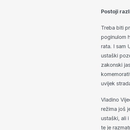
Postoji raz
Treba biti p
poginulom h
rata. I sam
ustaški poz
zakonski jas
komemorativ
uvijek strada
Vladino Vij
režima još j
ustaški, ali
te je razmat