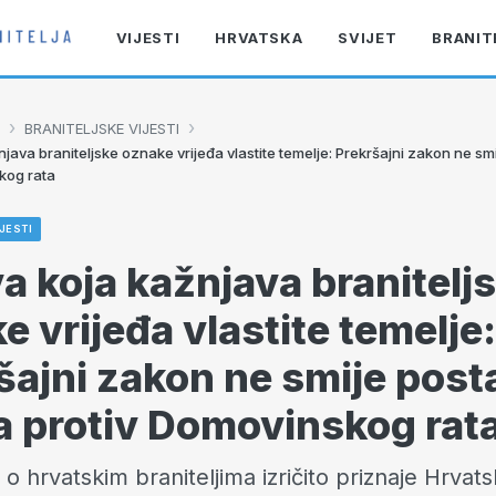
VIJESTI
HRVATSKA
SVIJET
BRANIT
›
›
BRANITELJSKE VIJESTI
java braniteljske oznake vrijeđa vlastite temelje: Prekršajni zakon ne smi
kog rata
JESTI
a koja kažnjava branitelj
e vrijeđa vlastite temelje:
šajni zakon ne smije posta
a protiv Domovinskog rat
o hrvatskim braniteljima izričito priznaje Hrvat