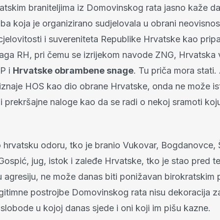
atskim braniteljima iz Domovinskog rata jasno kaže da 
oba koja je organizirano sudjelovala u obrani neovisnost
e cjelovitosti i suvereniteta Republike Hrvatske kao prip
aga RH, pri čemu se izrijekom navode ZNG, Hrvatska 
UP i
Hrvatske obrambene snage
. Tu priča mora stati
iznaje HOS kao dio obrane Hrvatske, onda ne može i
ju i prekršajne naloge kao da se radi o nekoj sramoti koj
o hrvatsku odoru, tko je branio Vukovar, Bogdanovce, 
ospić, jug, istok i zaleđe Hrvatske, tko je stao pred t
u agresiju, ne može danas biti ponižavan birokratskim 
gitimne postrojbe Domovinskog rata nisu dekoracija za
slobode u kojoj danas sjede i oni koji im pišu kazne.