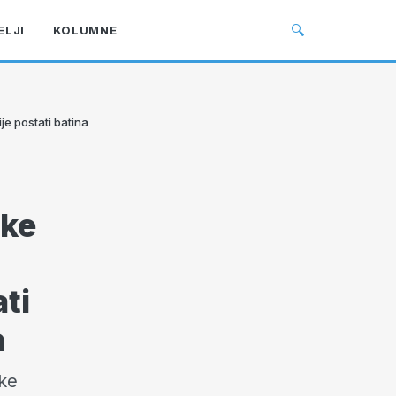
🔍
ELJI
KOLUMNE
je postati batina
ske
ti
a
ske