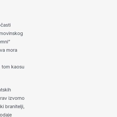
očasti
Domovinskog
emni”
ava mora
u tom kaosu
tskih
drav izvorno
i branitelji,
 odaje