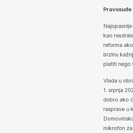
Pravosuđe n
Najopasnije 
kao neutrala
reforma ako
brzinu kažnj
platiti nego 
Vlada u obr
1. srpnja 20
dobro ako će
rasprave u k
Domovinskog
mikrofon za