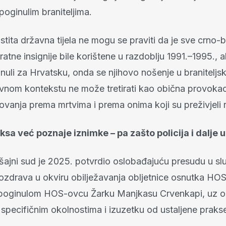
oginulim braniteljima.
astita državna tijela ne mogu se praviti da je sve crno-b
ratne insignije bile korištene u razdoblju 1991.–1995.,
ginuli za Hrvatsku, onda se njihovo nošenje u braniteljs
nom kontekstu ne može tretirati kao obična provokaci
ovanja prema mrtvima i prema onima koji su preživjeli r
sa već poznaje iznimke – pa zašto policija i dalje 
ršajni sud je 2025. potvrdio oslobađajuću presudu u sl
pozdrava u okviru obilježavanja obljetnice osnutka HOS
poginulom HOS-ovcu Žarku Manjkasu Crvenkapi, uz o
 specifičnim okolnostima i izuzetku od ustaljene praks