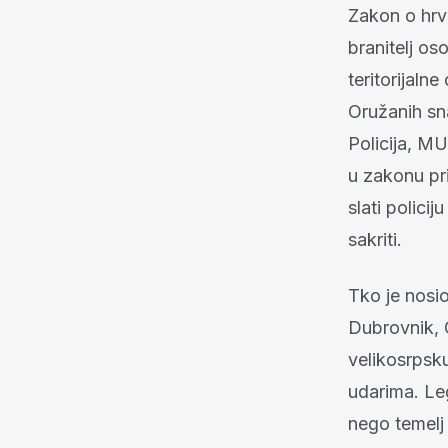
Zakon o hrv
branitelj os
teritorijaln
Oružanih sn
Policija, M
u zakonu pr
slati polici
sakriti.
Tko je nosi
Dubrovnik, G
velikosrpsk
udarima. Le
nego temelj 