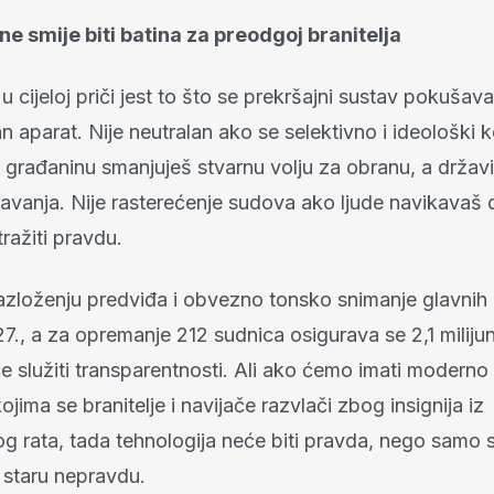
e smije biti batina za preodgoj branitelja
u cijeloj priči jest to što se prekršajni sustav pokušava
n aparat. Nije neutralan ako se selektivno i ideološki ko
 građaninu smanjuješ stvarnu volju za obranu, a drža
avanja. Nije rasterećenje sudova ako ljude navikavaš da
tražiti pravdu.
azloženju predviđa i obvezno tonsko snimanje glavnih
27., a za opremanje 212 sudnica osigurava se 2,1 milijun
 služiti transparentnosti. Ali ako ćemo imati moderno
ojima se branitelje i navijače razvlači zbog insignija iz
 rata, tada tehnologija neće biti pravda, nego samo s
 staru nepravdu.