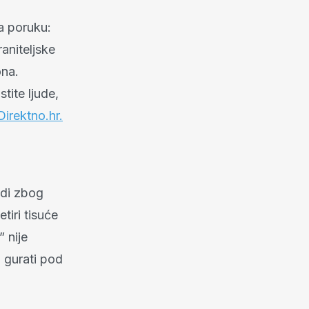
a poruku:
raniteljske
ona.
tite ljude,
Direktno.hr.
udi zbog
iri tisuće
 nije
 gurati pod