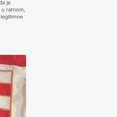
da je
o u ratnom,
legitimne