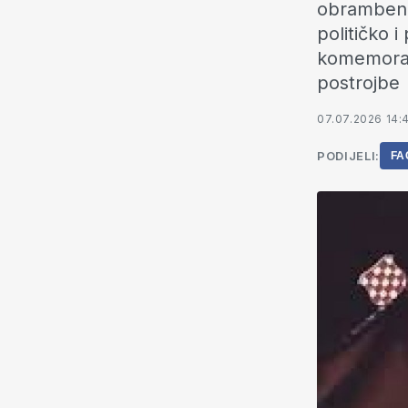
obrambene
političko 
komemorati
postrojbe
07.07.2026 14:
PODIJELI:
FA