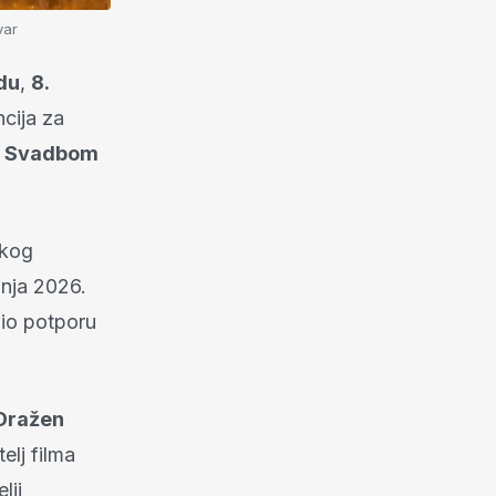
var
du
,
8.
ncija za
vi Svadbom
skog
pnja 2026.
io potporu
Dražen
telj filma
lji