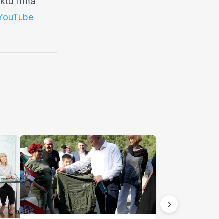
ktu filma
YouTube
›