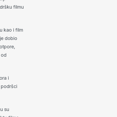
dršku filmu
 kao i film
je dobio
otpore,
n od
ora i
e podršci
ju su