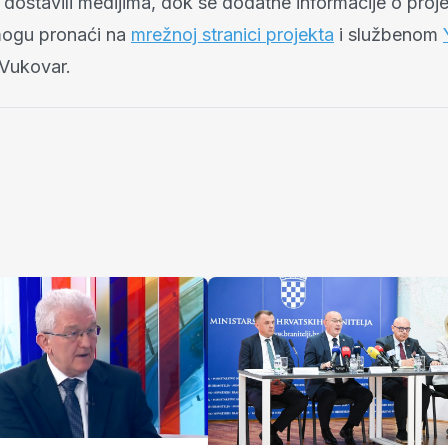
 dostavili medijima, dok se dodatne informacije o proje
mogu pronaći na
mrežnoj stranici projekta
i službenom
Vukovar.