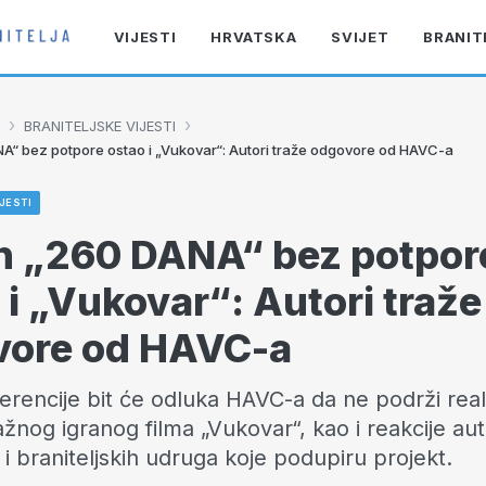
VIJESTI
HRVATSKA
SVIJET
BRANIT
›
›
BRANITELJSKE VIJESTI
“ bez potpore ostao i „Vukovar“: Autori traže odgovore od HAVC-a
JESTI
n „260 DANA“ bez potpor
 i „Vukovar“: Autori traže
vore od HAVC-a
rencije bit će odluka HAVC-a da ne podrži reali
nog igranog filma „Vukovar“, kao i reakcije aut
 i braniteljskih udruga koje podupiru projekt.