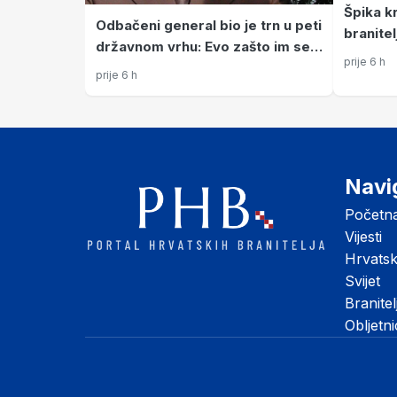
Špika kr
Odbačeni general bio je trn u peti
branitel
državnom vrhu: Evo zašto im se
je nova
prije 6 h
Stipetić zamjerio
prije 6 h
Navi
Početn
Vijesti
Hrvats
Svijet
Branitel
Obljetn