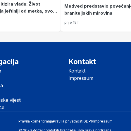
itizira vladu: Život
Medved predstavio povećanj
ja jeftiniji od metka, ovo
braniteljskih mirovina
 vladina farsa
prije 19 h
gacija
Kontakt
a
Kontakt
Impressum
ka
jske vijesti
ice
Pravila komentiranja
Pravila privatnosti
GDPR
Impressum
© 2026 Portal hrvatskih branitelja. Sva prava pridržana.