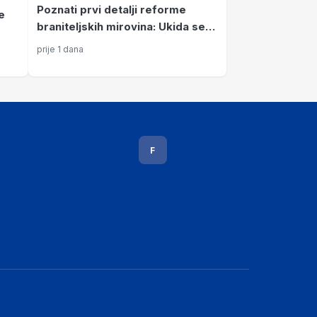
Poznati prvi detalji reforme
e
braniteljskih mirovina: Ukida se
posljednje umanjenje iz 2002.
prije 1 dana
godine
F