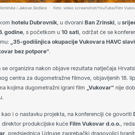
Dominika i Jakova Sedlara
Foto:
video screenshot/YouTube/Film Vuko
čkom
hotelu Dubrovnik
, u dvorani
Ban Zrinski
, u
srije
6. godine
, s početkom u
10 sati
, održat će se konfere
emu:
„35-godišnjica okupacije Vukovara HAVC sla
kovar bez potpore“
.
a se organizira nakon objave rezultata natječaja Hrvat
nog centra za dugometražne filmove, objavljenih 18. li
ma kojima dugometražni igrani film
„Vukovar“
nije dob
u.
, kao i o nastavku projekta, na konferenciji će govoriti
, direktor produkcijske kuće
Film Vukovar d.o.o.
, reda
ar
, predsjednica Udruge zagrebački dragovoljci branite