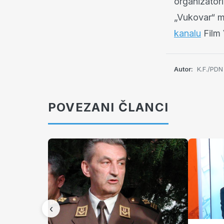
organizatori
„Vukovar“ 
kanalu
Film 
Autor:
K.F./PDN
POVEZANI ČLANCI
‹