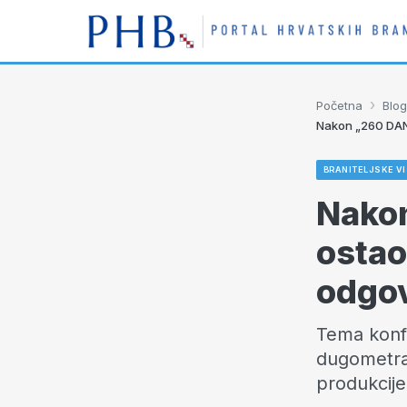
›
Početna
Blog
Nakon „260 DANA
BRANITELJSKE VI
Nako
ostao
odgo
Tema konfe
dugometraž
produkcije