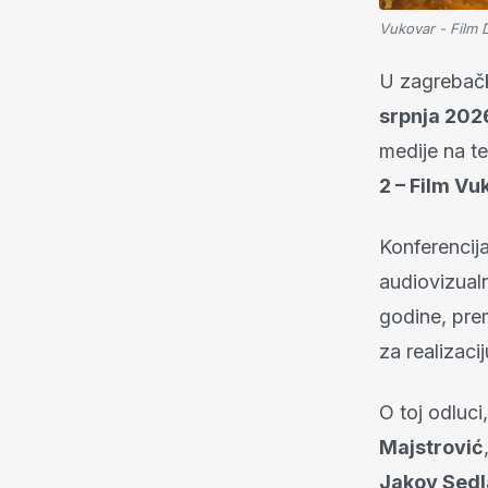
Vukovar - Film 
U zagreba
srpnja 202
medije na t
2 – Film Vu
Konferencij
audiovizual
godine, pre
za realizacij
O toj odluci
Majstrović
Jakov Sedl