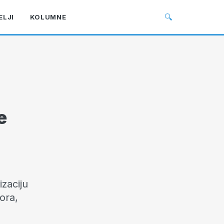
🔍
ELJI
KOLUMNE
e
zaciju
ora,