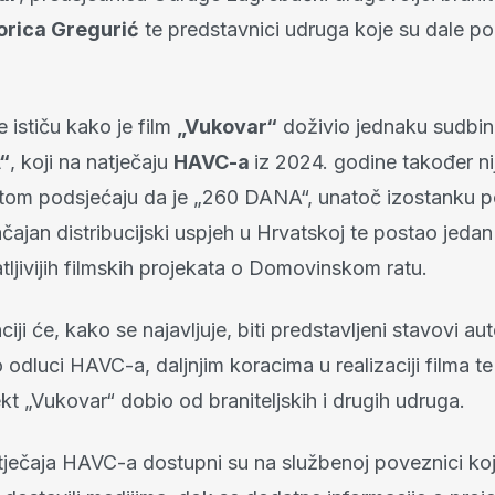
orica Gregurić
te predstavnici udruga koje su dale po
e ističu kako je film
„Vukovar“
doživio jednaku sudbinu
“
, koji na natječaju
HAVC-a
iz 2024. godine također ni
itom podsjećaju da je „260 DANA“, unatoč izostanku p
čajan distribucijski uspjeh u Hrvatskoj te postao jeda
ljivijih filmskih projekata o Domovinskom ratu.
iji će, kako se najavljuje, biti predstavljeni stavovi aut
 odluci HAVC-a, daljnjim koracima u realizaciji filma t
ekt „Vukovar“ dobio od braniteljskih i drugih udruga.
atječaja HAVC-a dostupni su na službenoj poveznici ko