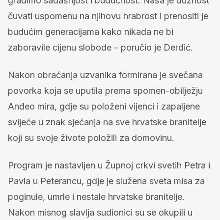
gradimo sadašnjost i budućnost. Naša je dužnost
čuvati uspomenu na njihovu hrabrost i prenositi je
budućim generacijama kako nikada ne bi
zaboravile cijenu slobode – poručio je Derdić.
Nakon obraćanja uzvanika formirana je svečana
povorka koja se uputila prema spomen-obilježju
Anđeo mira, gdje su položeni vijenci i zapaljene
svijeće u znak sjećanja na sve hrvatske branitelje
koji su svoje živote položili za domovinu.
Program je nastavljen u Župnoj crkvi svetih Petra i
Pavla u Peterancu, gdje je služena sveta misa za
poginule, umrle i nestale hrvatske branitelje.
Nakon misnog slavlja sudionici su se okupili u