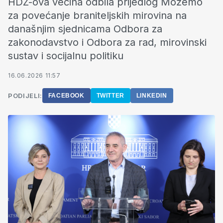
HDZ-ova većina odbila prijedlog Možemo
za povećanje braniteljskih mirovina na
današnjim sjednicama Odbora za
zakonodavstvo i Odbora za rad, mirovinski
sustav i socijalnu politiku
16.06.2026 11:57
PODIJELI:
FACEBOOK
TWITTER
LINKEDIN