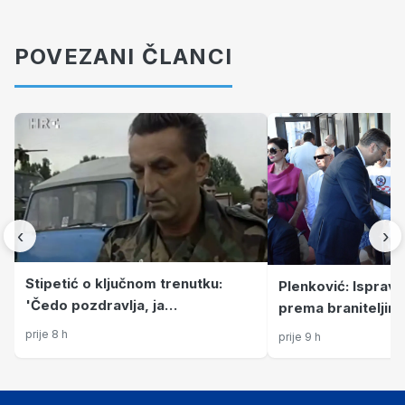
POVEZANI ČLANCI
‹
›
Stipetić o ključnom trenutku:
Plenković: Isprav
'Čedo pozdravlja, ja
prema braniteljima
odzdravljam, a onda sam mu
ranija umanjenja m
prije 8 h
prije 9 h
prišao'