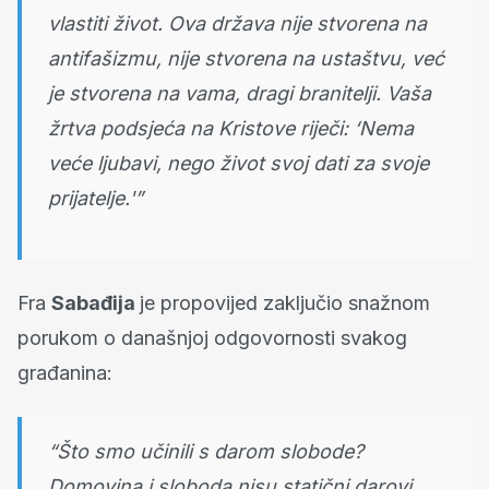
vlastiti život. Ova država nije stvorena na
antifašizmu, nije stvorena na ustaštvu, već
je stvorena na vama, dragi branitelji. Vaša
žrtva podsjeća na Kristove riječi: ‘Nema
veće ljubavi, nego život svoj dati za svoje
prijatelje.'”
Fra
Sabađija
je propovijed zaključio snažnom
porukom o današnjoj odgovornosti svakog
građanina:
“Što smo učinili s darom slobode?
Domovina i sloboda nisu statični darovi