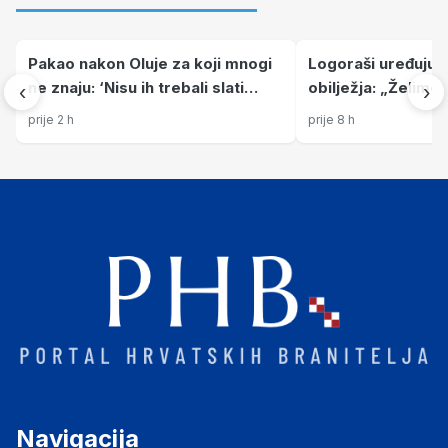
Pakao nakon Oluje za koji mnogi
Logoraši uređuju 
ne znaju: ‘Nisu ih trebali slati
obilježja: „Želimo
‹
›
čamcima’
dostojanstvo mjes
prije 2 h
prije 8 h
Navigacija