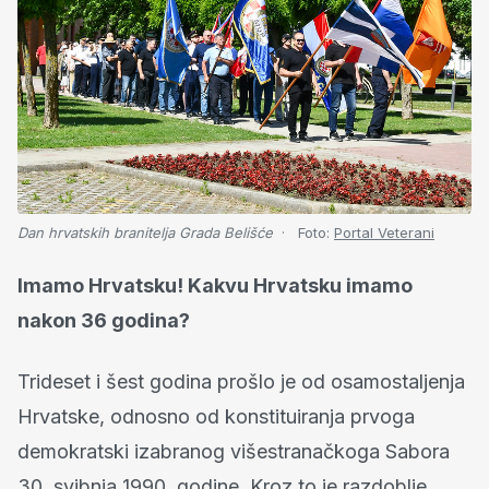
Dan hrvatskih branitelja Grada Belišće
Foto:
Portal Veterani
Imamo Hrvatsku! Kakvu Hrvatsku imamo
nakon 36 godina?
Trideset i šest godina prošlo je od osamostaljenja
Hrvatske, odnosno od konstituiranja prvoga
demokratski izabranog višestranačkoga Sabora
30. svibnja 1990. godine. Kroz to je razdoblje