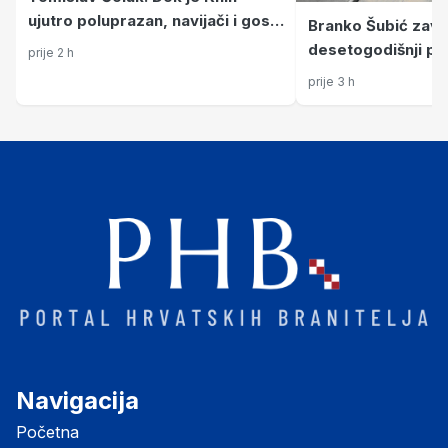
ujutro poluprazan, navijači i gost
Branko Šubić zavr
iz Hong Konga održavaju duh
desetogodišnji pr
prije 2 h
proslave Oluje
povezao krajeve 
prije 3 h
Petrinjom
Navigacija
Početna