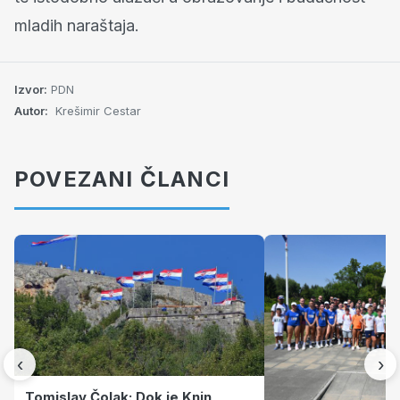
mladih naraštaja.
Izvor:
PDN
Autor:
Krešimir Cestar
POVEZANI ČLANCI
‹
›
Tomislav Čolak: Dok je Knin