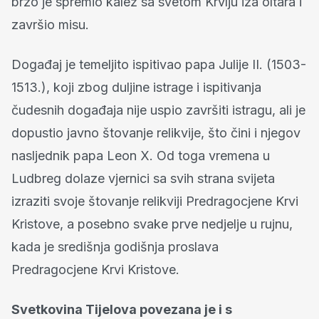
brzo je spremio kalež sa svetom Krvlju iza oltara i
završio misu.
Događaj je temeljito ispitivao papa Julije II. (1503-
1513.), koji zbog duljine istrage i ispitivanja
čudesnih događaja nije uspio završiti istragu, ali je
dopustio javno štovanje relikvije, što čini i njegov
nasljednik papa Leon X. Od toga vremena u
Ludbreg dolaze vjernici sa svih strana svijeta
izraziti svoje štovanje relikviji Predragocjene Krvi
Kristove, a posebno svake prve nedjelje u rujnu,
kada je središnja godišnja proslava
Predragocjene Krvi Kristove.
Svetkovina Tijelova povezana je i s