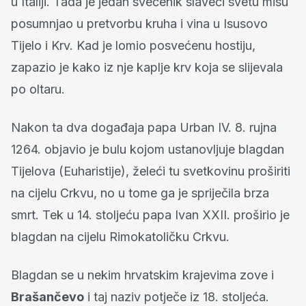
u Italiji. Tada je jedan svećenik slaveći svetu misu
posumnjao u pretvorbu kruha i vina u Isusovo
Tijelo i Krv. Kad je lomio posvećenu hostiju,
zapazio je kako iz nje kaplje krv koja se slijevala
po oltaru.
Nakon ta dva događaja papa Urban IV. 8. rujna
1264. objavio je bulu kojom ustanovljuje blagdan
Tijelova (Euharistije), želeći tu svetkovinu proširiti
na cijelu Crkvu, no u tome ga je spriječila brza
smrt. Tek u 14. stoljeću papa Ivan XXII. proširio je
blagdan na cijelu Rimokatoličku Crkvu.
Blagdan se u nekim hrvatskim krajevima zove i
Brašančevo
i taj naziv potječe iz 18. stoljeća.