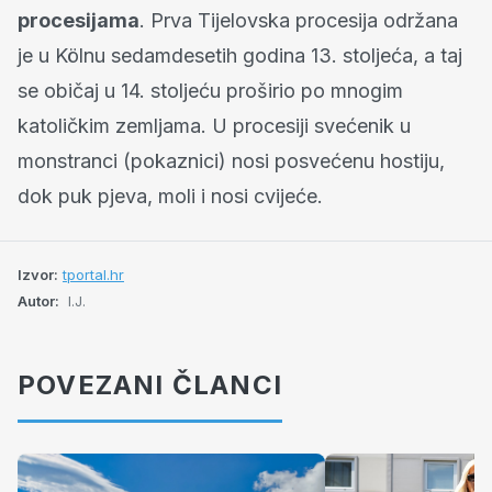
procesijama
. Prva Tijelovska procesija održana
je u Kölnu sedamdesetih godina 13. stoljeća, a taj
se običaj u 14. stoljeću proširio po mnogim
katoličkim zemljama. U procesiji svećenik u
monstranci (pokaznici) nosi posvećenu hostiju,
dok puk pjeva, moli i nosi cvijeće.
Izvor:
tportal.hr
Autor:
I.J.
POVEZANI ČLANCI