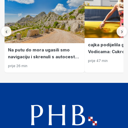
‹
›
cajka podijelila g
Na putu do mora ugasili smo
Vodicama: Cukrovu
navigaciju i skrenuli s autoceste
dobrodošla, Rakić
prije 47 min
na najljepšu cestu u Hrvatskoj!
zabranjivao, a bran
prije 26 min
Vožnju ćemo pamtiti cijeli život
nogama ~4 min M.Da. 08.08.2026
u 20:27