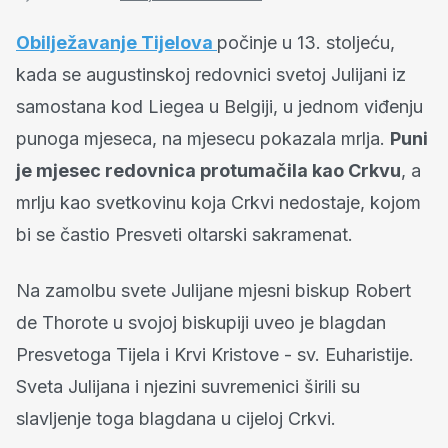
Obilježavanje Tijelova
počinje u 13. stoljeću,
kada se augustinskoj redovnici svetoj Julijani iz
samostana kod Liegea u Belgiji, u jednom viđenju
punoga mjeseca, na mjesecu pokazala mrlja.
Puni
je mjesec redovnica protumačila kao Crkvu
, a
mrlju kao svetkovinu koja Crkvi nedostaje, kojom
bi se častio Presveti oltarski sakramenat.
Na zamolbu svete Julijane mjesni biskup Robert
de Thorote u svojoj biskupiji uveo je blagdan
Presvetoga Tijela i Krvi Kristove - sv. Euharistije.
Sveta Julijana i njezini suvremenici širili su
slavljenje toga blagdana u cijeloj Crkvi.