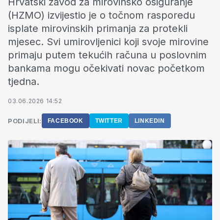
Hrvatski zavod za mirovinsko osiguranje
(HZMO) izvijestio je o točnom rasporedu
isplate mirovinskih primanja za protekli
mjesec. Svi umirovljenici koji svoje mirovine
primaju putem tekućih računa u poslovnim
bankama mogu očekivati novac početkom
tjedna.
03.06.2026 14:52
PODIJELI:
FACEBOOK
TWITTER
LINKEDIN