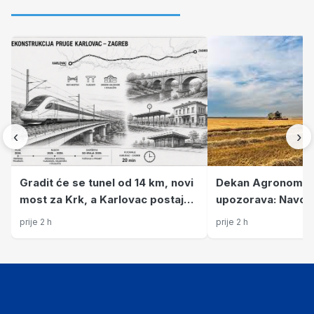
‹
›
Dekan Agronomsko
Gradit će se tunel od 14 km, novi
upozorava: Navodn
most za Krk, a Karlovac postaje
posto poljoprivred
predgrađe Zagreba
prije 2 h
prije 2 h
hranu sve više uv