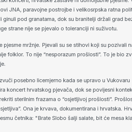
atski koncerti, hrvatske zastave ni domoljubne pjesme.
kovi JNA, paravojne postrojbe i velikosrpska ratna poli
ili ginuli pod granatama, dok su branitelji držali grad b
ge strane nije se pjevalo o toleranciji ni suživotu.
e pjesme mržnje. Pjevali su se stihovi koji su pozivali na
ije folklor. To nije “nesporazum prošlosti”. To je bio z
je.
zvuči posebno licemjerno kada se upravo u Vukovaru
ira koncert hrvatskog pjevača, dok se povijesni kontek
kriti sterilnim frazama o “osjetljivoj prošlosti”. Prošl
sjetljiva”. Ona je krvava, dokumentirana i hrvatska. Hrv
jesmu četnika: "Brate Slobo šalji salate, bit će mesa k