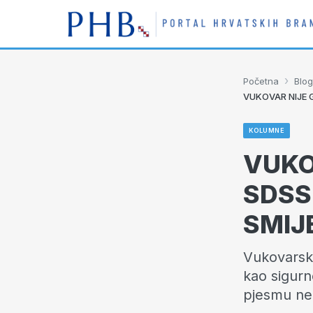
›
Početna
Blog
VUKOVAR NIJE 
KOLUMNE
VUKO
SDSS
SMIJ
Vukovarsk
kao sigurn
pjesmu ne 