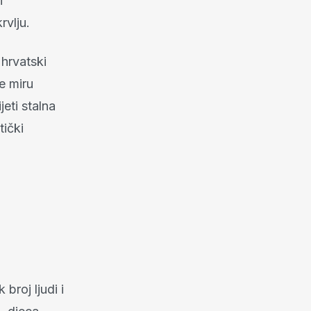
i
rvlju.
hrvatski
e miru
eti stalna
tički
broj ljudi i