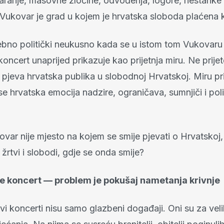
aranje, masovne zločine, odvođenja, logore, nestanke 
Vukovar je grad u kojem je hrvatska sloboda plaćena k
ebno politički neukusno kada se u istom tom Vukovaru 
oncert unaprijed prikazuje kao prijetnja miru. Ne prijet
pjeva hrvatska publika u slobodnoj Hrvatskoj. Miru prij
e hrvatska emocija nadzire, ograničava, sumnjiči i poli
var nije mjesto na kojem se smije pjevati o Hrvatskoj,
, žrtvi i slobodi, gdje se onda smije?
je koncert — problem je pokušaj nametanja krivnje
koncerti nisu samo glazbeni događaji. Oni su za velik 