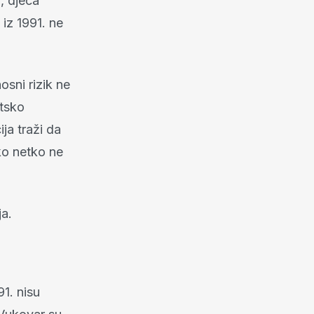
h, djeca
 iz 1991. ne
sni rizik ne
atsko
ja traži da
ko netko ne
ja.
1. nisu