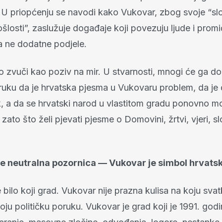
 U priopćenju se navodi kako Vukovar, zbog svoje “sl
rošlosti”, zaslužuje događaje koji povezuju ljude i prom
 a ne dodatne podjele.
o zvuči kao poziv na mir. U stvarnosti, mnogi će ga do
oruku da je hrvatska pjesma u Vukovaru problem, da je
ik, a da se hrvatski narod u vlastitom gradu ponovno m
zato što želi pjevati pjesme o Domovini, žrtvi, vjeri, sl
je neutralna pozornica — Vukovar je simbol hrvats
 bilo koji grad. Vukovar nije prazna kulisa na koju sv
svoju političku poruku. Vukovar je grad koji je 1991. go