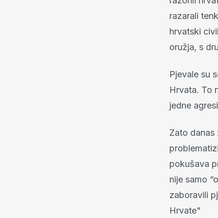
razorili hrv
razarali ten
hrvatski civ
oružja, s dru
Pjevale su s
Hrvata. To n
jedne agresi
Zato danas 
problematiz
pokušava pre
nije samo “o
zaboravili p
Hrvate"