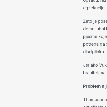
opsadu, raz
egzekucije. 
Zato je pos
domoljubni k
pjesme koje 
potreba da s
disciplinira.
Jer ako Vuko
braniteljima
Problem ni
Thompsonovi 