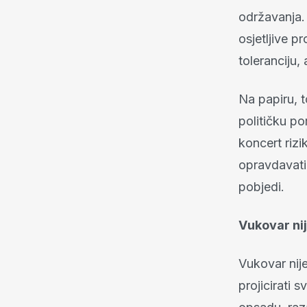
održavanja.
osjetljive p
toleranciju,
Na papiru, t
političku p
koncert riz
opravdavati 
pobjedi.
Vukovar ni
Vukovar nije
projicirati 