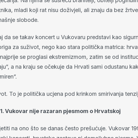
jećanja. Na njima se susreću branitelji, obitelji poginuli
nika, mladi koji rat nisu doživjeli, ali znaju da bez žrtve
anašnje slobode.
j da se takav koncert u Vukovaru predstavi kao sigurno
briga za suživot, nego kao stara politička matrica: hrv
najprije se proglasi ekstremizmom, zatim se od instituci
aju”, a na kraju se očekuje da Hrvati sami odustanu ka
miren”.
vot. To je politička ucjena pod krinkom smirivanja tenzi
1. Vukovar nije razaran pjesmom o Hrvatskoj
jetiti na ono što se danas često prešućuje. Vukovar 199