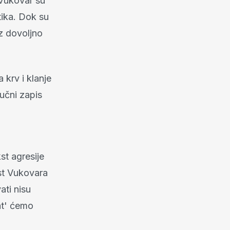
 Vukovar su
tika. Dok su
ez dovoljno
 krv i klanje
vučni zapis
st agresije
ost Vukovara
ati nisu
lat' ćemo