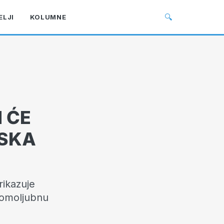
🔍
ELJI
KOLUMNE
 ĆE
TSKA
ikazuje
 domoljubnu