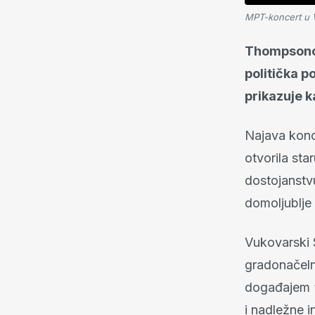
MPT-koncert u 
Thompsonov
politička p
prikazuje k
Najava kon
otvorila sta
dostojanstv
domoljublje
Vukovarski 
gradonačeln
događajem “
i nadležne 