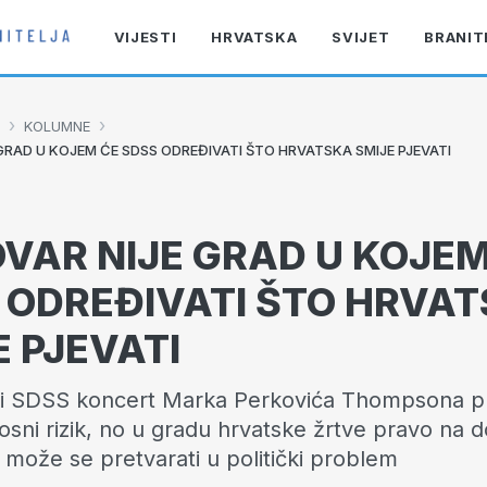
VIJESTI
HRVATSKA
SVIJET
BRANIT
›
›
KOLUMNE
GRAD U KOJEM ĆE SDSS ODREĐIVATI ŠTO HRVATSKA SMIJE PJEVATI
VAR NIJE GRAD U KOJEM
 ODREĐIVATI ŠTO HRVA
E PJEVATI
i SDSS koncert Marka Perkovića Thompsona pr
osni rizik, no u gradu hrvatske žrtve pravo na
može se pretvarati u politički problem