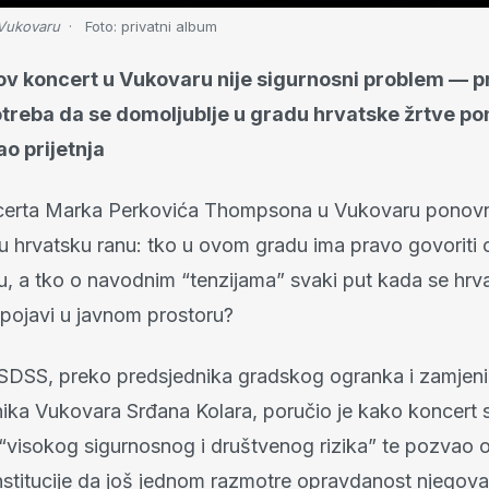
Vukovaru
Foto:
privatni album
 koncert u Vukovaru nije sigurnosni problem — p
otreba da se domoljublje u gradu hrvatske žrtve p
ao prijetnja
certa Marka Perkovića Thompsona u Vukovaru ponovn
ru hrvatsku ranu: tko u ovom gradu ima pravo govoriti o
u, a tko o navodnim “tenzijama” svaki put kada se hrv
 pojavi u javnom prostoru?
SDSS, preko predsjednika gradskog ogranka i zamjen
ika Vukovara Srđana Kolara, poručio je kako koncert 
visokog sigurnosnog i društvenog rizika” te pozvao 
institucije da još jednom razmotre opravdanost njegova