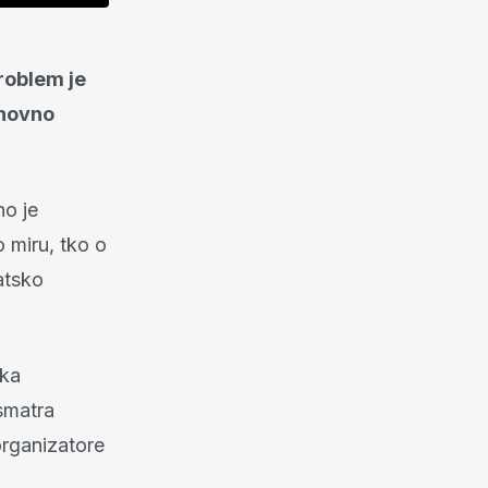
roblem je
onovno
o je
 miru, tko o
atsko
ika
smatra
organizatore