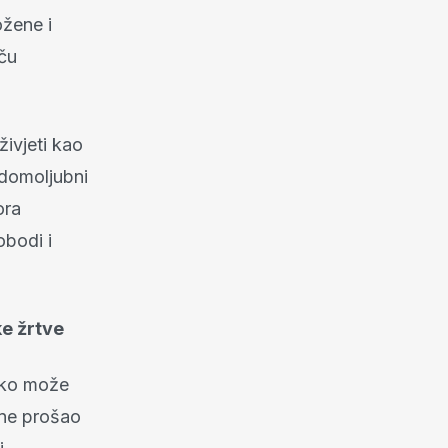
ožene i
iču
živjeti kao
 domoljubni
ora
obodi i
ke žrtve
atko može
dine prošao