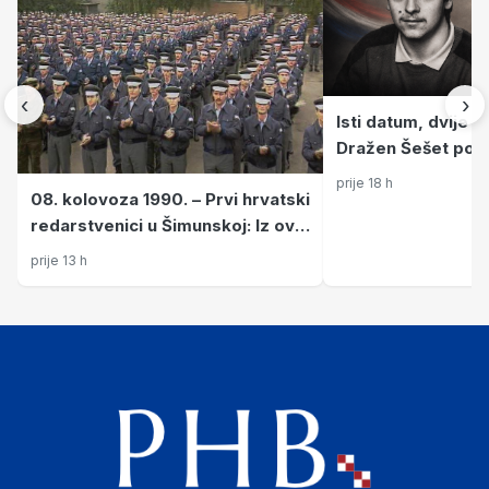
‹
›
Isti datum, dvije r
Dražen Šešet pogin
Ivica Cecelja četir
prije 18 h
08. kolovoza 1990. – Prvi hrvatski
redarstvenici u Šimunskoj: Iz ove
je postrojbe izrasla obrana
prije 13 h
Hrvatske