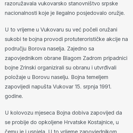
razoružavala vukovarsko stanovništvo srpske
nacionalnosti koje je ilegalno posjedovalo oružje.
U to vrijeme u Vukovaru su već počeli oružani
sukobi te bojna provodi protuterorističke akcije na
području Borova naselja. Zajedno sa
zapovjednikom obrane Blagom Zadrom pripadnici
bojne Zrinski organizirali su obranu i utvrđivali
položaje u Borovu naselju. Bojna temeljem
zapovijedi napušta Vukovar 15. srpnja 1991.
godine.
U kolovozu mjeseca Bojna dobiva zapovijed da
se probije do opkoljene Hrvatske Kostajnice, u
čemu je i uspjela. U to vrijeme zapovjednikom