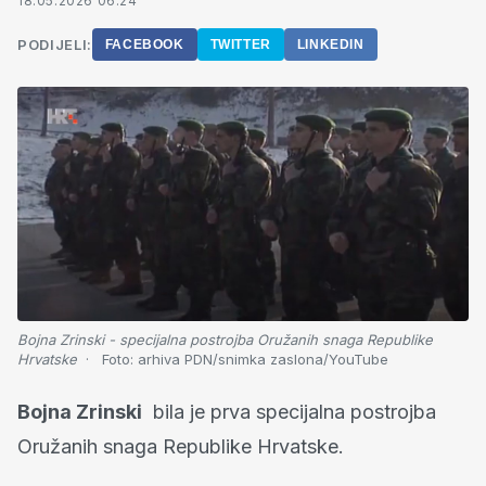
18.05.2026 06:24
PODIJELI:
FACEBOOK
TWITTER
LINKEDIN
Bojna Zrinski - specijalna postrojba Oružanih snaga Republike
Hrvatske
Foto:
arhiva PDN/snimka zaslona/YouTube
Bojna Zrinski
bila je prva specijalna postrojba
Oružanih snaga Republike Hrvatske.