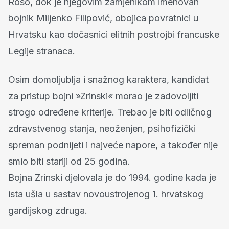
Roso, dok je njegovim zamjenikom imenovan
bojnik Miljenko Filipović, obojica povratnici u
Hrvatsku kao dočasnici elitnih postrojbi francuske
Legije stranaca.
Osim domoljublja i snažnog karaktera, kandidat
za pristup bojni »Zrinski« morao je zadovoljiti
strogo određene kriterije. Trebao je biti odličnog
zdravstvenog stanja, neoženjen, psihofizički
spreman podnijeti i najveće napore, a također nije
smio biti stariji od 25 godina.
Bojna Zrinski djelovala je do 1994. godine kada je
ista ušla u sastav novoustrojenog 1. hrvatskog
gardijskog zdruga.