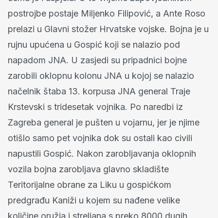
postrojbe postaje Miljenko Filipović, a Ante Roso
prelazi u Glavni stožer Hrvatske vojske. Bojna je u
rujnu upućena u Gospić koji se nalazio pod
napadom JNA. U zasjedi su pripadnici bojne
zarobili oklopnu kolonu JNA u kojoj se nalazio
načelnik štaba 13. korpusa JNA general Traje
Krstevski s tridesetak vojnika. Po naredbi iz
Zagreba general je pušten u vojarnu, jer je njime
otišlo samo pet vojnika dok su ostali kao civili
napustili Gospić. Nakon zarobljavanja oklopnih
vozila bojna zarobljava glavno skladište
Teritorijalne obrane za Liku u gospićkom
predgrađu Kaniži u kojem su nađene velike
količine oružja i streljana s preko 8000 dugih